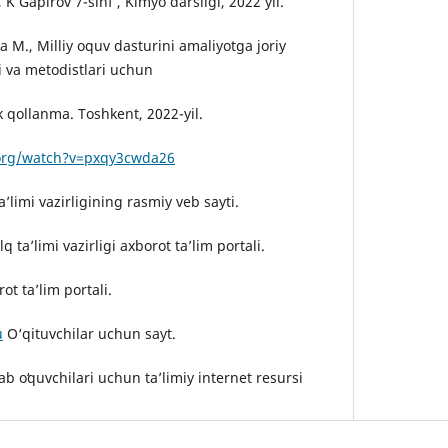
K Gapirov 7-sinf , Kimyo darsligi, 2022 yıl.
 M., Milliy oquv dasturini amaliyotga joriy
i va metodistlari uchun
qollanma. Toshkent, 2022-yil.
.org/watch?v=pxqy3cwda26
’limi vazirligining rasmiy veb sayti.
 ta’limi vazirligi axborot ta’lim portali.
ot ta’lim portali.
u
O‘qituvchilar uchun sayt.
b oʻquvchilari uchun ta’limiy internet resursi