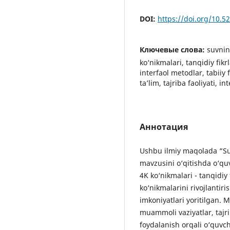
DOI:
https://doi.org/10.
Ключевые слова:
suvnin
ko‘nikmalari, tanqidiy fikr
interfaol metodlar, tabiiy
ta’lim, tajriba faoliyati, i
Аннотация
Ushbu ilmiy maqolada “Suv
mavzusini o‘qitishda o‘qu
4K ko‘nikmalari - tanqidiy 
ko‘nikmalarini rivojlantir
imkoniyatlari yoritilgan.
muammoli vaziyatlar, tajri
foydalanish orqali o‘quvch