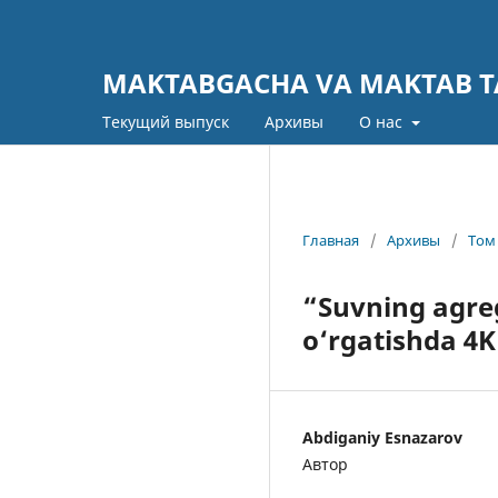
MAKTABGACHA VA MAKTAB TA
Текущий выпуск
Архивы
О нас
Главная
/
Архивы
/
Том 
“Suvning agreg
o‘rgatishda 4K
Abdiganiy Esnazarov
Автор