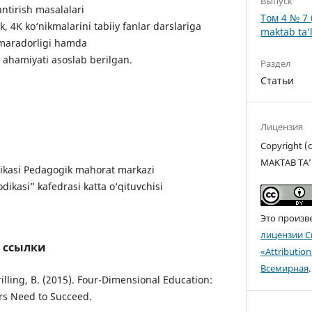
Выпуск
ntirish masalalari
Том 4 № 7 
k, 4K ko‘nikmalarini tabiiy fanlar darslariga
maktab ta’l
amaradorligi hamda
gi ahamiyati asoslab berilgan.
Раздел
Статьи
Лицензия
Copyright 
MAKTAB TA’
ikasi Pedagogik mahorat markazi
dikasi” kafedrasi katta o‘qituvchisi
Это произв
лицензии C
 ссылки
«Attributio
Всемирная
.
 Trilling, B. (2015). Four-Dimensional Education:
s Need to Succeed.