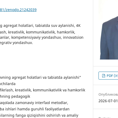
5281/zenodo.21242039
g agregat holatlari, tabiatda suv aylanishi, 4K
lash, kreativlik, kommunikativlik, hamkorlik,
 fanlar, kompetensiyaviy yondashuv, innovatsion
ntegrativ yondashuv.
PDF (У
ning agregat holatlari va tabiatda aylanishi”
vchilarda
fikrlash, kreativlik, kommunikativlik va hamkorlik
Опубликов
ishning pedagogik
2026-07-0
 Maqolada zamonaviy interfaol metodlar,
ba ishlari hamda guruhli faoliyatlardan
ilarning fanga qiziqishini oshirish va amaliy