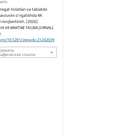
вать
egat holatlari va tabiatda
avzusini o‘rgatishda 4K
rivojlantirish. (2026).
 VA MAKTAB TA’LIMI JURNALI
,
.
.org/10.5281/zenodo.21242039
форматы
афических ссылок