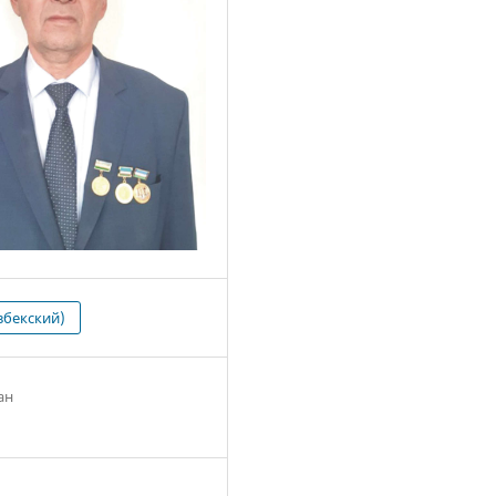
збекский)
ан
1