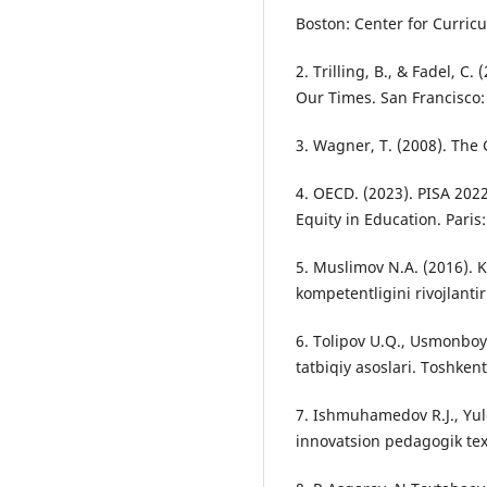
Boston: Center for Curric
2. Trilling, B., & Fadel, C.
Our Times. San Francisco:
3. Wagner, T. (2008). The
4. OECD. (2023). PISA 2022
Equity in Education. Paris
5. Muslimov N.A. (2016). K
kompetentligini rivojlanti
6. Tolipov U.Q., Usmonboy
tatbiqiy asoslari. Toshkent
7. Ishmuhamedov R.J., Yul
innovatsion pedagogik tex