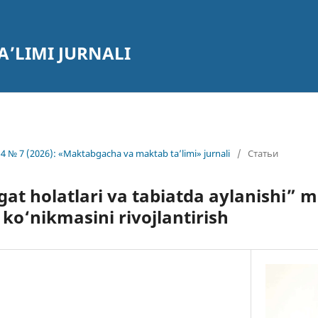
’LIMI JURNALI
4 № 7 (2026): «Maktabgacha va maktab ta’limi» jurnali
/
Статьи
at holatlari va tabiatda aylanishi” 
 ko‘nikmasini rivojlantirish