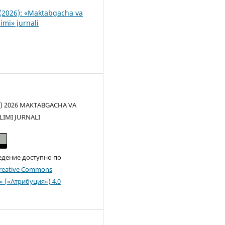
(2026): «Maktabgacha va
imi» jurnali
(c) 2026 MAKTABGACHA VA
LIMI JURNALI
едение доступно по
reative Commons
n» («Атрибуция») 4.0