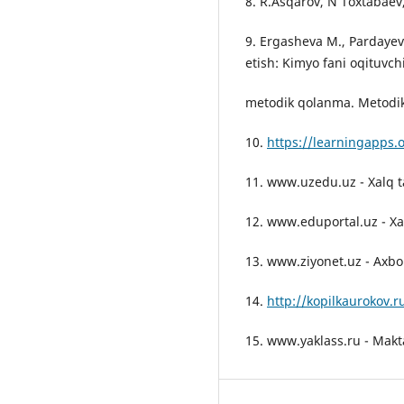
8. R.Asqarov, N Toxtabaev, 
9. Ergasheva M., Pardayeva
etish: Kimyo fani oqituvch
metodik qolanma. Metodik 
10.
https://learningapps
11. www.uzedu.uz - Xalq ta
12. www.eduportal.uz - Xalq
13. www.ziyonet.uz - Axbor
14.
http://kopilkaurokov.r
15. www.yaklass.ru - Makta