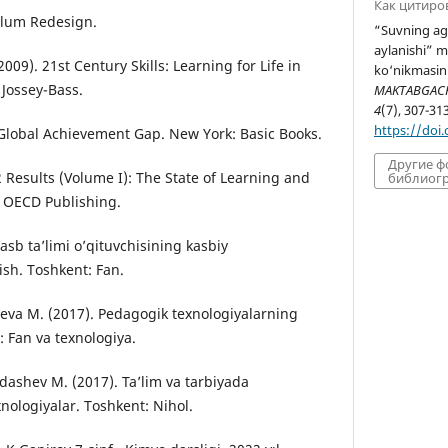
Как цитиро
ulum Redesign.
“Suvning agr
aylanishi” m
 (2009). 21st Century Skills: Learning for Life in
ko‘nikmasini 
 Jossey-Bass.
MAKTABGACHA
4
(7), 307-313
https://doi
 Global Achievement Gap. New York: Basic Books.
Другие 
 Results (Volume I): The State of Learning and
библиогр
: OECD Publishing.
asb ta’limi o’qituvchisining kasbiy
rish. Toshkent: Fan.
eva M. (2017). Pedagogik texnologiyalarning
: Fan va texnologiya.
dashev M. (2017). Ta’lim va tarbiyada
nologiyalar. Toshkent: Nihol.