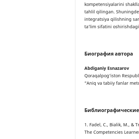
kompetensiyalarini shaklla
tahlil qilingan. Shuningde
integratsiya qilishning s
ta’lim sifatini oshirishda
Биография автора
Abdiganiy Esnazarov
Qoraqalpog‘iston Respubl
“Aniq va tabiiy fanlar meto
Библиографические
1. Fadel, C., Bialik, M., &
The Competencies Learner