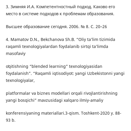
3. Зимняя И.А. Компетентностный подход. Каково его
место в системе подходов к проблемам образования.
Высшее образование сегодня. 2006. № 8. С. 20–26
4. Mamatov D.N., Bekchanova Sh.B. “Oliy ta’lim tizimida
raqamli texnologiyalardan foydalanib sirtqi ta’limda
masofaviy
oʻqitishning “blended learning” texnologiyasidan
foydalanish”. “Raqamli iqtisodiyot: yangi Uzbekistonni yangi
texnologiyalar,
platformalar va biznes modellari orqali rivojlantirishning
yangi bosqichi” mavzusidagi xalqaro ilmiy-amaliy
konferensiyaning materiallari.3-qism. Toshkent-2020 y. 88-
93 b.