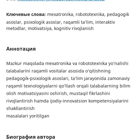
Ключевые слова:
mexatronika, robototexnika, pedagogik
asoslar, psixologik asoslar, raqamli ta’lim, interaktiv
metodlar, motivatsiya, kognitiv rivojlanish
Аннотация
Mazkur maqolada mexatronika va robototexnika yo‘nalishi
talabalarini raqamli vositalar asosida o‘qitishning
pedagogik-psixologik asoslari, ta’lim jarayonida zamonaviy
raqamli texnologiyalarni qo‘llash orqali talabalarning bilim
olish motivatsiyasini oshirish, mustaqil fikrlashini
rivojlantirish hamda ijodiy-innovatsion kompetensiyalarini
shakllantirish
masalalari yoritilgan
Биография автора