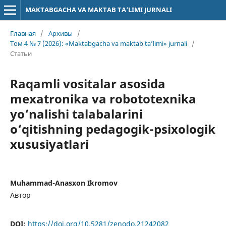
MAKTABGACHA VA MAKTAB TA’LIMI JURNALI
Главная
/
Архивы
/
Том 4 № 7 (2026): «Maktabgacha va maktab ta’limi» jurnali
/
Статьи
Raqamli vositalar asosida
mexatronika va robototexnika
yo‘nalishi talabalarini
o‘qitishning pedagogik-psixologik
xususiyatlari
Muhammad-Anasxon Ikromov
Автор
DOI:
https://doi.org/10.5281/zenodo.21242082