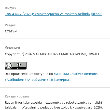
Выпуск
Том 4 № 7 (2026): «Maktabgacha va maktab ta’limi» jurnali
Раздел
Статьи
Лицензия
Copyright (c) 2026 MAKTABGACHA VA MAKTAB TA’LIMI JURNALI
Это произведение доступно по
лицензии Creative Commons
«Attribution» («Атрибуция») 4.0 Всемирная
.
Как цитировать
Raqamli vositalar asosida mexatronika va robototexnika yo‘nalishi
talabalarini o‘qitishning pedagogik-psixologik xususiyatlari. (2026).