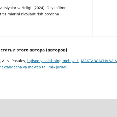
vatsiyalar vazirligi. (2024). Oliy ta’limni
tizimlarini rivojlantirish bo‘yicha
татьи этого автора (авторов)
, A. N. Rasulov,
Iqtisodiy o‘sishning mohiyati
,
MAKTABGACHA VA MA
Maktabgacha va maktab ta’limi» jurnali