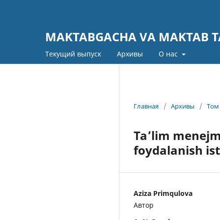
MAKTABGACHA VA MAKTAB TA
Текущий выпуск
Архивы
О нас
Главная
/
Архивы
/
Том 
Ta’lim menejme
foydalanish ist
Aziza Primqulova
Автор