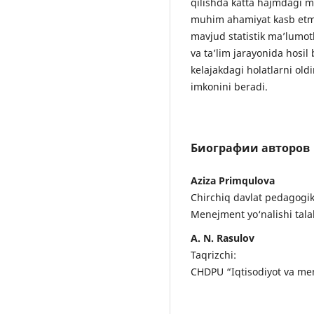
qilishda katta hajmdagi ma
muhim ahamiyat kasb etmoq
mavjud statistik ma’lumotl
va ta’lim jarayonida hosil 
kelajakdagi holatlarni old
imkonini beradi.
Биографии авторов
Aziza Primqulova
Chirchiq davlat pedagogik
Menejment yo‘nalishi tala
A. N. Rasulov
Taqrizchi:
CHDPU “Iqtisodiyot va men