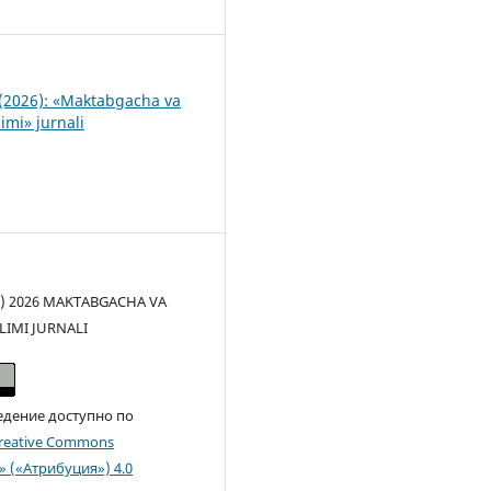
1
(2026): «Maktabgacha va
imi» jurnali
(c) 2026 MAKTABGACHA VA
LIMI JURNALI
едение доступно по
reative Commons
n» («Атрибуция») 4.0