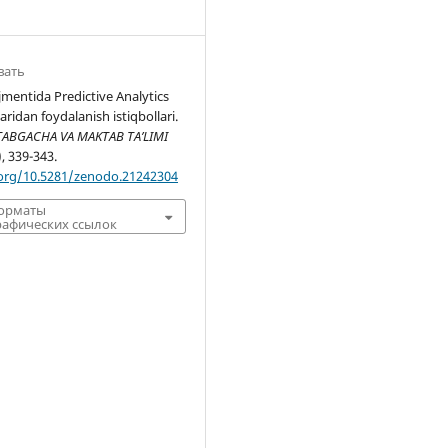
вать
mentida Predictive Analytics
aridan foydalanish istiqbollari.
ABGACHA VA MAKTAB TA’LIMI
), 339-343.
.org/10.5281/zenodo.21242304
форматы
афических ссылок