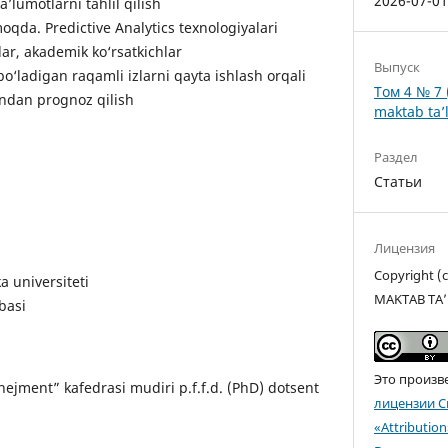
2026-07-0
’lumotlarni tahlil qilish
da. Predictive Analytics texnologiyalari
ar, akademik ko‘rsatkichlar
Выпуск
bo‘ladigan raqamli izlarni qayta ishlash orqali
Том 4 № 7 
indan prognoz qilish
maktab ta’l
Раздел
Статьи
Лицензия
Copyright 
a universiteti
MAKTAB TA’
basi
Это произв
ejment” kafedrasi mudiri p.f.f.d. (PhD) dotsent
лицензии C
«Attributio