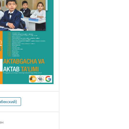
збекский)
ан