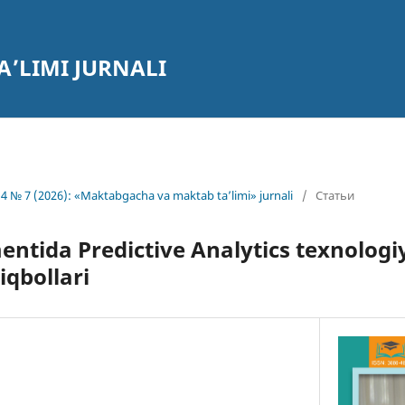
’LIMI JURNALI
4 № 7 (2026): «Maktabgacha va maktab ta’limi» jurnali
/
Статьи
ntida Predictive Analytics texnologi
iqbollari