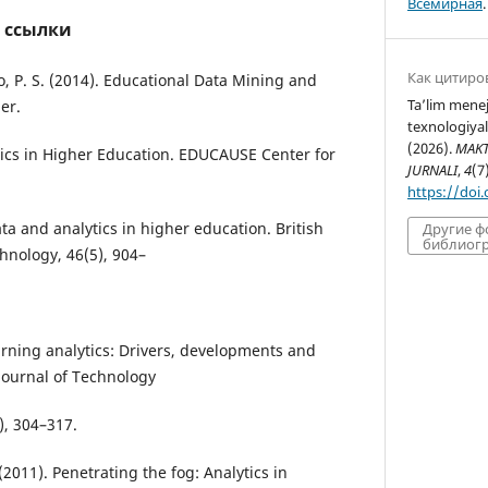
Всемирная
.
 ссылки
Как цитиро
do, P. S. (2014). Educational Data Mining and
Ta’lim menej
er.
texnologiyal
(2026).
MAKT
lytics in Higher Education. EDUCAUSE Center for
JURNALI
,
4
(7
https://doi
ata and analytics in higher education. British
Другие 
библиогр
hnology, 46(5), 904–
arning analytics: Drivers, developments and
 Journal of Technology
), 304–317.
(2011). Penetrating the fog: Analytics in