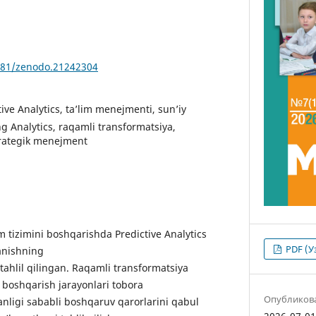
5281/zenodo.21242304
tive Analytics, ta’lim menejmenti, sun’iy
ing Analytics, raqamli transformatsiya,
trategik menejment
m tizimini boshqarishda Predictive Analytics
PDF (У
anishning
 tahlil qilingan. Raqamli transformatsiya
i boshqarish jarayonlari tobora
Опубликов
nligi sababli boshqaruv qarorlarini qabul