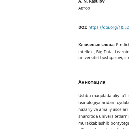
A. N. Rasulov
Автор
DOI:
https://doi.org/10.
Ключевые слова:
Predic
intellekt, Big Data, Learn
universitet boshqaruvi, s
Аннотация
Ushbu maqolada oliy ta’li
texnologiyalaridan foydal
nazariy va amaliy asoslari
sharoitida universitetlarn
murakkablashib borayotga