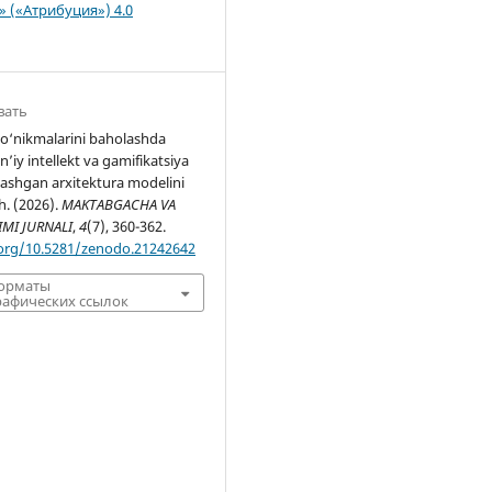
n» («Атрибуция») 4.0
вать
ko‘nikmalarini baholashda
n’iy intellekt va gamifikatsiya
lashgan arxitektura modelini
h. (2026).
MAKTABGACHA VA
IMI JURNALI
,
4
(7), 360-362.
.org/10.5281/zenodo.21242642
форматы
афических ссылок