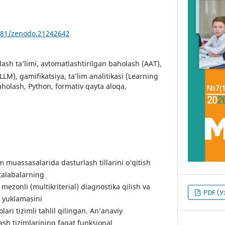
5281/zenodo.21242642
lash ta’limi, avtomatlashtirilgan baholash (AAT),
(LLM), gamifikatsiya, ta’lim analitikasi (Learning
aholash, Python, formativ qayta aloqa,
 muassasalarida dasturlash tillarini o‘qitish
talabalarning
mezonli (multikriterial) diagnostika qilish va
PDF (У
 yuklamasini
ri tizimli tahlil qilingan. An’anaviy
ash tizimlarining faqat funksional