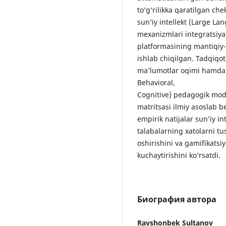
to‘g‘rilikka qaratilgan ch
sun’iy intellekt (Large L
mexanizmlari integratsiya
platformasining mantiqiy-
ishlab chiqilgan. Tadqiqot
ma’lumotlar oqimi hamda 
Behavioral,
Cognitive) pedagogik mod
matritsasi ilmiy asoslab b
empirik natijalar sun’iy i
talabalarning xatolarni tu
oshirishini va gamifikatsi
kuchaytirishini ko‘rsatdi.
Биография автора
Ravshonbek Sultanov