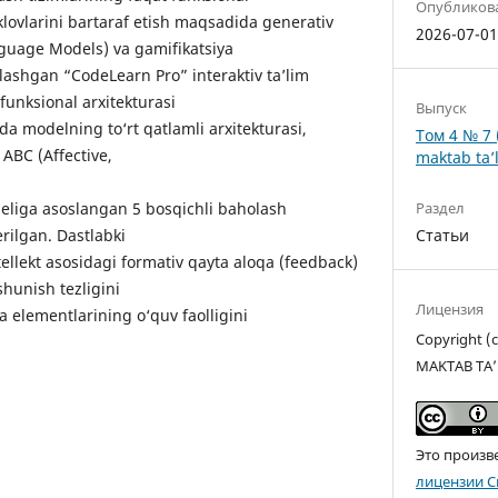
Опубликов
eklovlarini bartaraf etish maqsadida generativ
2026-07-0
anguage Models) va gamifikatsiya
lashgan “CodeLearn Pro” interaktiv ta’lim
funksional arxitekturasi
Выпуск
da modelning to‘rt qatlamli arxitekturasi,
Том 4 № 7 
ABC (Affective,
maktab ta’l
Раздел
eliga asoslangan 5 bosqichli baholash
Статьи
erilgan. Dastlabki
ntellekt asosidagi formativ qayta aloqa (feedback)
shunish tezligini
Лицензия
ya elementlarining o‘quv faolligini
Copyright 
MAKTAB TA’
Это произв
лицензии C