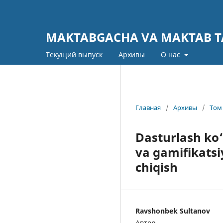
MAKTABGACHA VA MAKTAB TA
Текущий выпуск
Архивы
О нас
Главная
/
Архивы
/
Том 
Dasturlash ko‘
va gamifikatsi
chiqish
Ravshonbek Sultanov
Автор