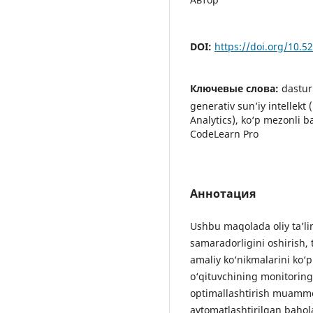
DOI:
https://doi.org/10.
Ключевые слова:
dastur
generativ sun’iy intellekt 
Analytics), ko‘p mezonli b
CodeLearn Pro
Аннотация
Ushbu maqolada oliy ta’lim
samaradorligini oshirish, 
amaliy ko‘nikmalarini ko‘p 
o‘qituvchining monitoring
optimallashtirish muammola
avtomatlashtirilgan bahol