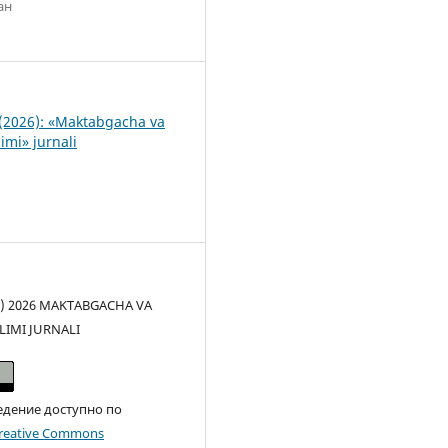
ан
1
(2026): «Maktabgacha va
imi» jurnali
(c) 2026 MAKTABGACHA VA
LIMI JURNALI
едение доступно по
reative Commons