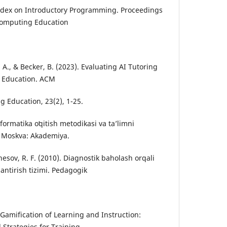
odex on Introductory Programming. Proceedings
 Computing Education
, A., & Becker, B. (2023). Evaluating AI Tutoring
 Education. ACM
 Education, 23(2), 1-25.
nformatika oʻqitish metodikasi va ta’limni
i. Moskva: Akademiya.
nesov, R. F. (2010). Diagnostik baholash orqali
lantirish tizimi. Pedagogik
 Gamification of Learning and Instruction:
trategies for Training