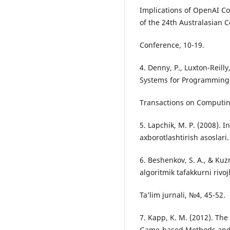
Implications of OpenAI C
of the 24th Australasian
Conference, 10-19.
4. Denny, P., Luxton-Reilly
Systems for Programming
Transactions on Computing
5. Lapchik, M. P. (2008). I
axborotlashtirish asoslar
6. Beshenkov, S. A., & Kuz
algoritmik tafakkurni rivoj
Ta’lim jurnali, №4, 45-52.
7. Kapp, K. M. (2012). The
Game-based Methods and S