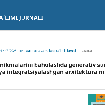
’LIMI JURNALI
4 № 7 (2026): «Maktabgacha va maktab ta’limi» jurnali
/
Статьи
nikmalarini baholashda generativ sun’
ya integratsiyalashgan arxitektura mo