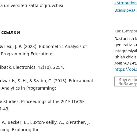
«Attributio
 universiteti katta o‘qituvchisi
Всемирная
.
Как цитиро
 ссылки
Dasturlash 
generativ su
, & Leal, J. P. (2023). Bibliometric Analysis of
integratsiya
 Programming Education:
ishlab chiqis
MAKTAB TA’L
back. Electronics, 12(10), 2254.
https://doi
Другие 
 Edwards, S. H., & Szabo, C. (2015). Educational
библиогр
 Analytics in Programming:
e Studies. Proceedings of the 2015 ITiCSE
1-43.
 P., Becker, B., Luxton-Reilly, A., & Prather, J.
ming: Exploring the