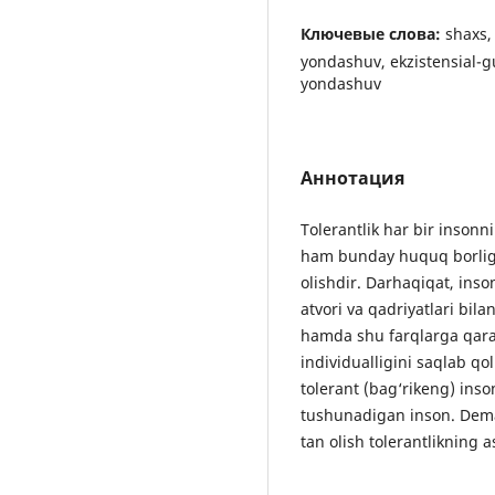
Ключевые слова:
shaxs, 
yondashuv, ekzistensial-g
yondashuv
Аннотация
Tolerantlik har bir insonn
ham bunday huquq borlig
olishdir. Darhaqiqat, inson
atvori va qadriyatlari bilan
hamda shu farqlarga qara
individualligini saqlab qo
tolerant (bag‘rikeng) inso
tushunadigan inson. Dema
tan olish tolerantlikning a