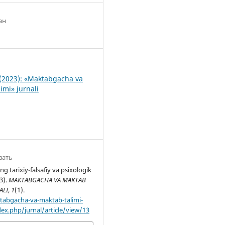
ан
5
(2023): «Maktabgacha va
imi» jurnali
вать
ng tarixiy-falsafiy va psixologik
23).
MAKTABGACHA VA MAKTAB
ALI
,
1
(1).
tabgacha-va-maktab-talimi-
dex.php/jurnal/article/view/13