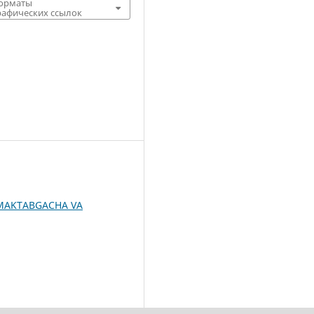
форматы
афических ссылок
MAKTABGACHA VA