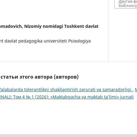
Другие 
библиогр
madovich, Nizomiy nomidagi Toshkent davlat
 davlat pedagogika universiteti Psixologiya
татьи этого автора (авторов)
Talabalarda tolerantlikni shakllantirish zarurati va samaradorligi
,
ALI: Том 4 № 1 (2026): «Maktabgacha va maktab ta’limi» jurnali