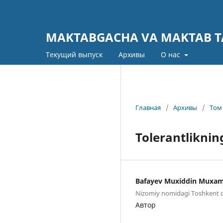
MAKTABGACHA VA MAKTAB TA
Текущий выпуск
Архивы
О нас
Главная
/
Архивы
/
Том 
Tolerantlikning
Bafayev Muxiddin Muxa
Nizomiy nomidagi Toshkent da
Автор