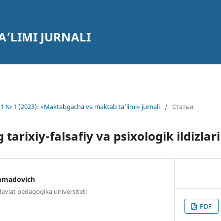
’LIMI JURNALI
1 № 1 (2023): «Maktabgacha va maktab ta’limi» jurnali
/
Статьи
 tarixiy-falsafiy va psixologik ildizlari
mmadovich
vlat pedagogika universiteti
PDF