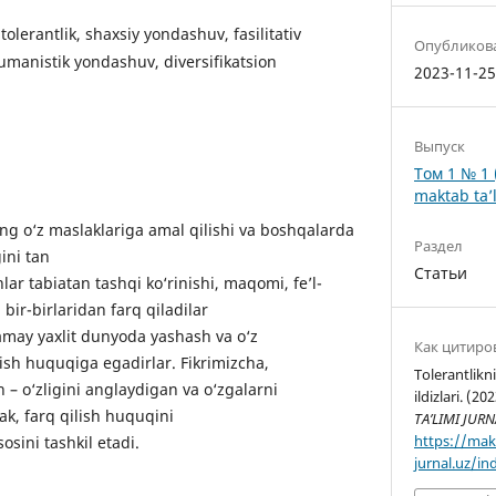
tolerantlik, shaxsiy yondashuv, fasilitativ
Опубликов
umanistik yondashuv, diversifikatsion
2023-11-2
Выпуск
Том 1 № 1 
maktab ta’l
ing o‘z maslaklariga amal qilishi va boshqalarda
Раздел
ini tan
Статьи
lar tabiatan tashqi ko‘rinishi, maqomi, fe’l-
 bir-birlaridan farq qiladilar
may yaxlit dunyoda yashash va o‘z
Как цитиро
lish huquqiga egadirlar. Fikrimizcha,
Tolerantlikni
n – o‘zligini anglaydigan va o‘zgalarni
ildizlari. (20
k, farq qilish huquqini
TA’LIMI JURN
https://mak
sosini tashkil etadi.
jurnal.uz/in