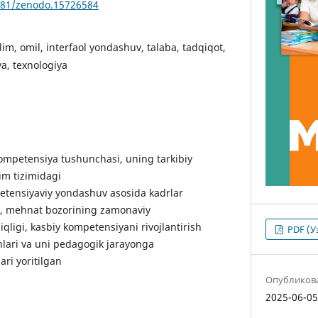
5281/zenodo.15726584
’lim, omil, interfaol yondashuv, talaba, tadqiqot,
ya, texnologiya
mpetensiya tushunchasi, uning tarkibiy
im tizimidagi
mpetensiyaviy yondashuv asosida kadrlar
gi, mehnat bozorining zamonaviy
liqligi, kasbiy kompetensiyani rivojlantirish
PDF (У
nlari va uni pedagogik jarayonga
ari yoritilgan
Опубликов
2025-06-0