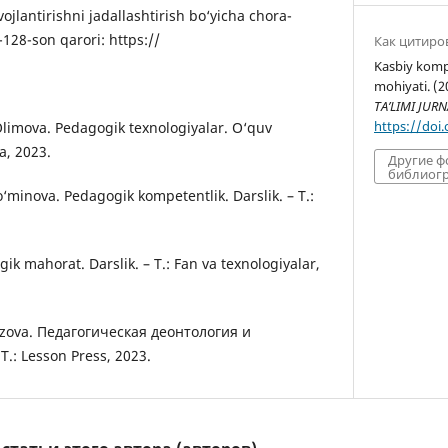
vojlantirishni jadallashtirish bo‘yicha chora-
-128-son qarori: https://
Как цитиро
Kasbiy komp
mohiyati. (2
TA’LIMI JURN
https://doi
Olimova. Pedagogik texnologiyalar. O‘quv
a, 2023.
Другие 
библиогр
‘minova. Pedagogik kompetentlik. Darslik. – T.:
ik mahorat. Darslik. – T.: Fan va texnologiyalar,
razova. Педагогическая деонтология и
T.: Lesson Press, 2023.