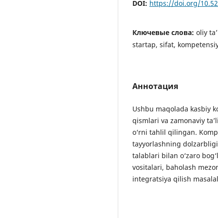
DOI:
https://doi.org/10.
Ключевые слова:
oliy ta
startap, sifat, kompetensi
Аннотация
Ushbu maqolada kasbiy ko
qismlari va zamonaviy ta’l
o‘rni tahlil qilingan. Ko
tayyorlashning dolzarbli
talablari bilan o‘zaro bog‘
vositalari, baholash mezo
integratsiya qilish masalal