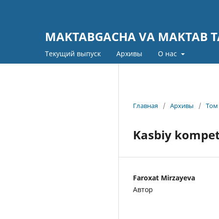
MAKTABGACHA VA MAKTAB TA
Текущий выпуск
Архивы
О нас
Главная
/
Архивы
/
Том 
Kasbiy kompet
Faroxat Mirzayeva
Автор