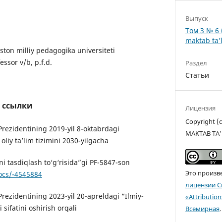
Выпуск
Том 3 № 6 
maktab ta’l
ton milliy pedagogika universiteti
ssor v/b, p.f.d.
Раздел
Статьи
 ссылки
Лицензия
Copyright 
Prezidentining 2019-yil 8-oktabrdagi
MAKTAB TA’
oliy ta’lim tizimini 2030-yilgacha
ini tasdiqlash to‘g‘risida”gi PF-5847-son
Это произв
docs/-4545884
лицензии C
rezidentining 2023-yil 20-apreldagi “Ilmiy-
«Attributio
 sifatini oshirish orqali
Всемирная
.