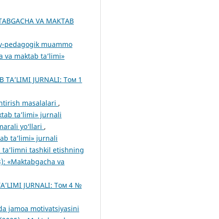
TABGACHA VA MAKTAB
imoiy-pedagogik muammo
va maktab ta’limi»
TA’LIMI JURNALI: Том 1
shtirish masalalari
,
b ta’limi» jurnali
arali yo‘llari
,
 ta’limi» jurnali
ta’limni tashkil etishning
): «Maktabgacha va
’LIMI JURNALI: Том 4 №
da jamoa motivatsiyasini