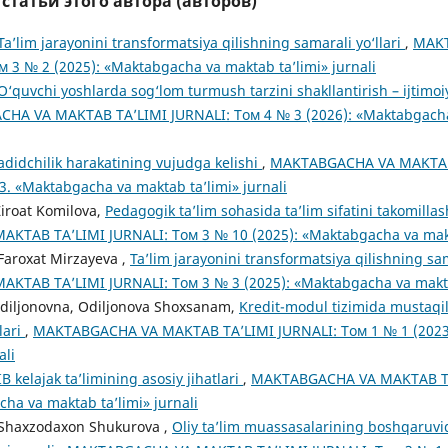
татьи этого автора (авторов)
Ta’lim jarayonini transformatsiya qilishning samarali yo‘llari
,
MAK
м 3 № 2 (2025): «Maktabgacha va maktab ta’limi» jurnali
O‘quvchi yoshlarda sog‘lom turmush tarzini shakllantirish – ijt
HA VA MAKTAB TA’LIMI JURNALI: Том 4 № 3 (2026): «Maktabgacha 
adidchilik harakatining vujudga kelishi
,
MAKTABGACHA VA MAKTAB 
–3. «Maktabgacha va maktab ta’limi» jurnali
Ziroat Komilova,
Pedagogik ta’lim sohasida ta’lim sifatini takomilla
TAB TA’LIMI JURNALI: Том 3 № 10 (2025): «Maktabgacha va makta
 Faroxat Mirzayeva ,
Ta’lim jarayonini transformatsiya qilishning sam
TAB TA’LIMI JURNALI: Том 3 № 3 (2025): «Maktabgacha va maktab
Odiljonovna, Odiljonova Shoxsanam,
Kredit-modul tizimida mustaqil 
lari
,
MAKTABGACHA VA MAKTAB TA’LIMI JURNALI: Том 1 № 1 (2023
ali
IB kelajak ta’limining asosiy jihatlari
,
MAKTABGACHA VA MAKTAB TA
cha va maktab ta’limi» jurnali
, Shaxzodaxon Shukurova ,
Oliy ta’lim muassasalarining boshqaruvi