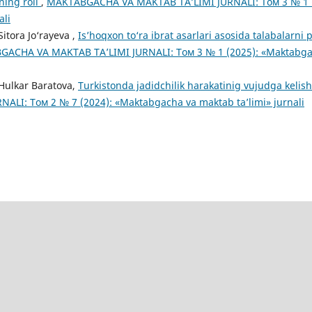
ning roli
,
MAKTABGACHA VA MAKTAB TA’LIMI JURNALI: Том 3 № 1 (
ali
Sitora Jo‘rayeva ,
Is’hoqxon to‘ra ibrat asarlari asosida talabalarni
ACHA VA MAKTAB TA’LIMI JURNALI: Том 3 № 1 (2025): «Maktabgac
 Hulkar Baratova,
Turkistonda jadidchilik harakatinig vujudga kelis
ALI: Том 2 № 7 (2024): «Maktabgacha va maktab ta’limi» jurnali