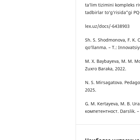
ta’lim tizimini kompleks ri
tadbirlar to‘g‘risida”gi PQ
lex.uz/docs/-6438903
Sh. S. Shodmonova, F. K. 
qo‘llanma. – T.: Innovatsiy
M. X. Baybayeva, M. M. Mo
Zuxro Baraka, 2022.
N. S. Mirsagatova. Pedagog
2025.
G. M. Kertayeva, M. B. U
компетентност. Darslik. – 