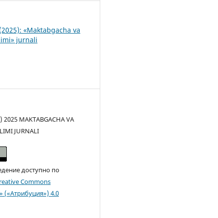
(2025): «Maktabgacha va
imi» jurnali
(c) 2025 MAKTABGACHA VA
LIMI JURNALI
едение доступно по
reative Commons
n» («Атрибуция») 4.0