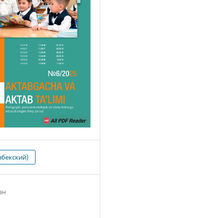
збекский)
ан
5