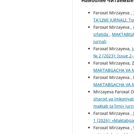
Наиболее читаемые с
Faroxat Mirzayeva ,
TA’LIMI JURNALI: То
Faroxat Mirzayeva ,
sifatida
,
MAKTABGAC
jurnali
Faroxat Mirzayeva,
J
№ 2 (2023): Issue 2
Faroxat Mirzayeva, 
MAKTABGACHA VA MAK
Faroxat Mirzayeva ,
MAKTABGACHA VA MAK
Mirzayeva Faroxat 
sharoit va imkoniyat
maktab ta’limi» jurn
Faroxat Mirzayeva ,
1 (2026): «Maktabga
Faroxat Mirzayeva 