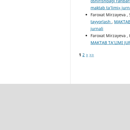
oshirishdagi rahbar
maktab ta’limi» jurn
Faroxat Mirzayeva , 
tayyorlash
,
MAKTABG
jurnali
Faroxat Mirzayeva ,
MAKTAB TA’LIMI JURN
1
2
>
>>