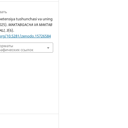
вать
etensiya tushunchasi va uning
025).
MAKTABGACHA VA MAKTAB
ALI
,
3
(6).
.org/10.5281/zenodo.15726584
форматы
афических ссылок