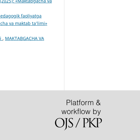
2025): «Maktabgacha va
 pedagogik faoliyatga
ha va maktab ta’limi»
hi
,
MAKTABGACHA VA