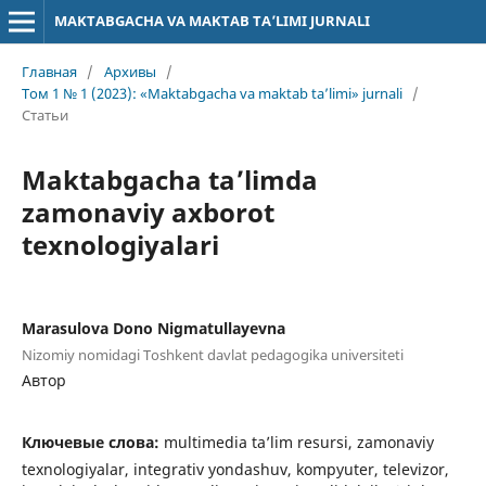
MAKTABGACHA VA MAKTAB TA’LIMI JURNALI
Главная
/
Архивы
/
Том 1 № 1 (2023): «Maktabgacha va maktab ta’limi» jurnali
/
Статьи
Maktabgacha ta’limda
zamonaviy axborot
texnologiyalari
Marasulova Dono Nigmatullayevna
Nizomiy nomidagi Toshkent davlat pedagogika universiteti
Автор
Ключевые слова:
multimedia ta’lim resursi, zamonaviy
texnologiyalar, integrativ yondashuv, kompyuter, televizor,