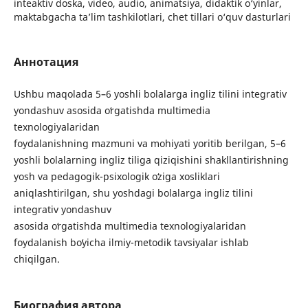
inteaktiv doska, video, audio, animatsiya, didaktik o‘yinlar,
maktabgacha ta’lim tashkilotlari, chet tillari o‘quv dasturlari
Аннотация
Ushbu maqolada 5–6 yoshli bolalarga ingliz tilini integrativ
yondashuv asosida oʻrgatishda multimedia
texnologiyalaridan
foydalanishning mazmuni va mohiyati yoritib berilgan, 5–6
yoshli bolalarning ingliz tiliga qiziqishini shakllantirishning
yosh va pedagogik-psixologik oʻziga xosliklari
aniqlashtirilgan, shu yoshdagi bolalarga ingliz tilini
integrativ yondashuv
asosida oʻrgatishda multimedia texnologiyalaridan
foydalanish boʻyicha ilmiy-metodik tavsiyalar ishlab
chiqilgan.
Биография автора