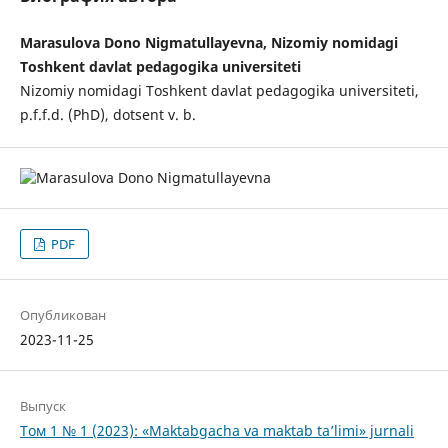
Marasulova Dono Nigmatullayevna, Nizomiy nomidagi
Toshkent davlat pedagogika universiteti
Nizomiy nomidagi Toshkent davlat pedagogika universiteti,
p.f.f.d. (PhD), dotsent v. b.
PDF
Опубликован
2023-11-25
Выпуск
Том 1 № 1 (2023): «Maktabgacha va maktab ta’limi» jurnali