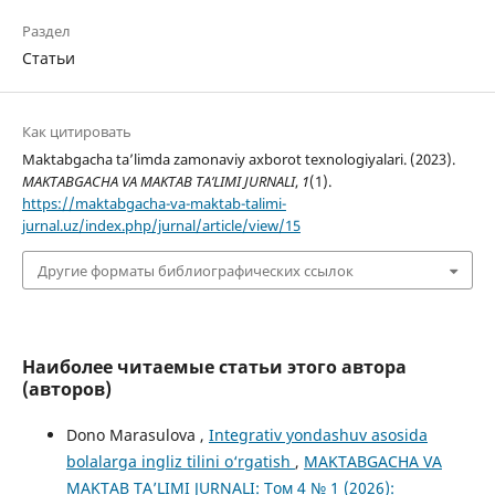
Раздел
Статьи
Как цитировать
Maktabgacha ta’limda zamonaviy axborot texnologiyalari. (2023).
MAKTABGACHA VA MAKTAB TA’LIMI JURNALI
,
1
(1).
https://maktabgacha-va-maktab-talimi-
jurnal.uz/index.php/jurnal/article/view/15
Другие форматы библиографических ссылок
Наиболее читаемые статьи этого автора
(авторов)
Dono Marasulova ,
Integrativ yondashuv asosida
bolalarga ingliz tilini o‘rgatish
,
MAKTABGACHA VA
MAKTAB TA’LIMI JURNALI: Том 4 № 1 (2026):