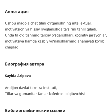
Аннотация
Ushbu maqola chet tilini o‘rganishning intellektual,
motivatsion va hissiy rivojlanishga ta’sirini tahlil qiladi.
Unda til o‘qitishning tarixiy o‘zgarishlari, kognitiv jarayonlar,
motivatsiya hamda kasbiy yo‘nalishlarning ahamiyati ko‘rib
chiqiladi.
Биография автора
Sayida Aripova
Andijon davlat texnika instituti,
Tillar va gumanitar fanlar kafedrasi o‘qituvchisi
Библиографические ссылки