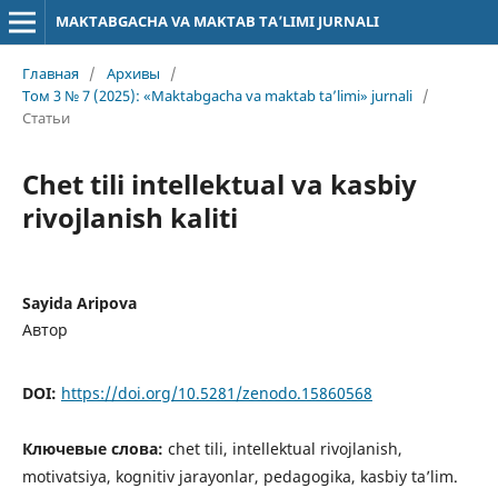
MAKTABGACHA VA MAKTAB TA’LIMI JURNALI
Главная
/
Архивы
/
Том 3 № 7 (2025): «Maktabgacha va maktab ta’limi» jurnali
/
Статьи
Chet tili intellektual va kasbiy
rivojlanish kaliti
Sayida Aripova
Автор
DOI:
https://doi.org/10.5281/zenodo.15860568
Ключевые слова:
chet tili, intellektual rivojlanish,
motivatsiya, kognitiv jarayonlar, pedagogika, kasbiy ta’lim.