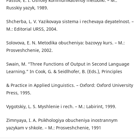
Passov, E. I. Osnovy kommunikativnoy metodiki. – M.:
Russkiy yazyk, 1989.
Shcherba, L. V. Yazikovaya sistema i rechevaya deyatelnost. –
M.: Editorial URSS, 2004.
Solovova, E. N. Metodika obucheniya: bazovyy kurs. – M.:
Prosveshchenie, 2002.
Swain, M. “Three Functions of Output in Second Language
Learning.” In Cook, G. & Seidlhofer, B. (Eds.), Principles
& Practice in Applied Linguistics. – Oxford: Oxford University
Press, 1995.
Vygotskiy, L. S. Myshlenie i rech. – M.: Labirint, 1999.
Zimnyaya, I. A. Psikhologiya obucheniya inostrannym
yazykam v shkole. – M.: Prosveshchenie, 1991