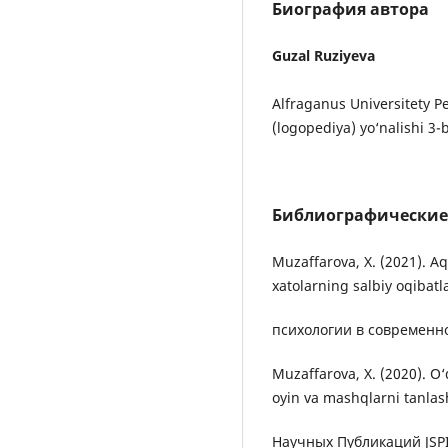
Биография автора
Guzal Ruziyeva
Alfraganus Universitety P
(logopediya) yo‘nalishi 3-
Библиографические
Muzaffarova, X. (2021). Aq
xatolarning salbiy oqibat
психологии в современно
Muzaffarova, X. (2020). O‘
oyin va mashqlarni tanlas
Научных Публикаций JSPI