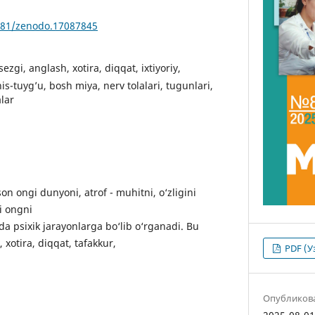
5281/zenodo.17087845
sezgi, anglash, xotira, diqqat, ixtiyoriy,
 his-tuyg’u, bosh miya, nerv tolalari, tugunlari,
alar
n ongi dunyoni, atrof - muhitni, o‘zligini
i ongni
a psixik jarayonlarga bo‘lib o‘rganadi. Bu
, xotira, diqqat, tafakkur,
PDF (У
Опубликов