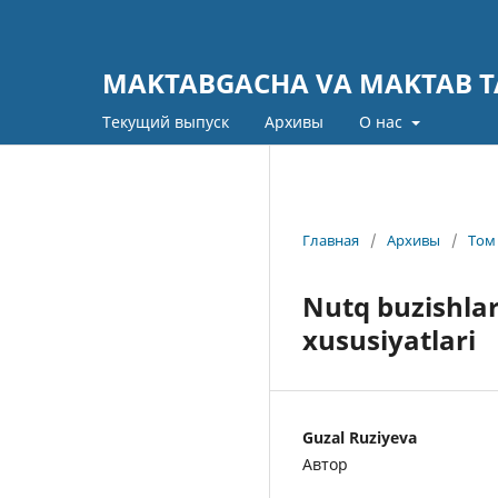
MAKTABGACHA VA MAKTAB TA
Текущий выпуск
Архивы
О нас
Главная
/
Архивы
/
Том 
Nutq buzishlar
xususiyatlari
Guzal Ruziyeva
Автор