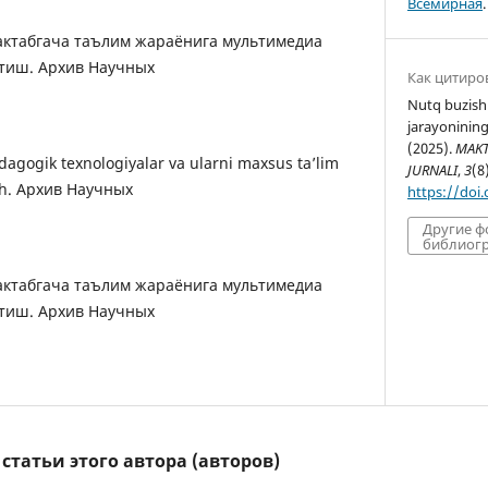
Всемирная
.
 Мактабгача таълим жараёнига мультимедиа
этиш. Архив Научных
Как цитиро
Nutq buzish
jarayonining
(2025).
MAKT
dagogik texnologiyalar va ularni maxsus ta’lim
JURNALI
,
3
(8
sh. Архив Научных
https://doi
Другие 
библиогр
 Мактабгача таълим жараёнига мультимедиа
этиш. Архив Научных
татьи этого автора (авторов)