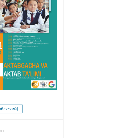
збекский)
ан