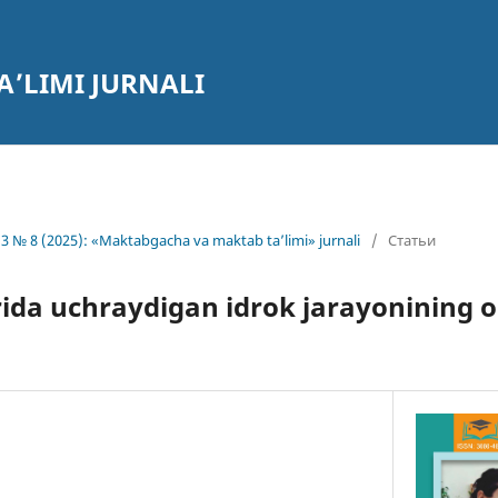
’LIMI JURNALI
3 № 8 (2025): «Maktabgacha va maktab ta’limi» jurnali
/
Статьи
ida uchraydigan idrok jarayonining o