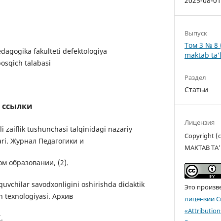
2025-08-0
Выпуск
Том 3 № 8 
edagogika fakulteti defektologiya
maktab ta’l
bosqich talabasi
Раздел
Статьи
 ссылки
Лицензия
li zaiflik tushunchasi talqinidagi nazariy
Copyright 
lari. Журнал Педагогики и
MAKTAB TA’
м образовании, (2).
quvchilar savodxonligini oshirishda didaktik
Это произв
h texnologiyasi. Архив
лицензии C
«Attributio
.