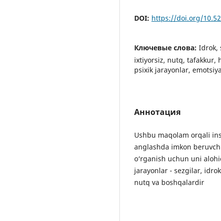
DOI:
https://doi.org/10.
Ключевые слова:
Idrok, 
ixtiyorsiz, nutq, tafakkur,
psixik jarayonlar, emotsiy
Аннотация
Ushbu maqolam orqali inso
anglashda imkon beruvch
o‘rganish uchun uni alohid
jarayonlar - sezgilar, idrok
nutq va boshqalardir