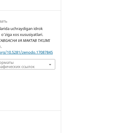
вать
larida uchraydigan idrok
 o‘ziga xos xususiyatlari.
ABGACHA VA MAKTAB TA’LIMI
).
.org/10.5281/zenodo.17087845
форматы
афических ссылок