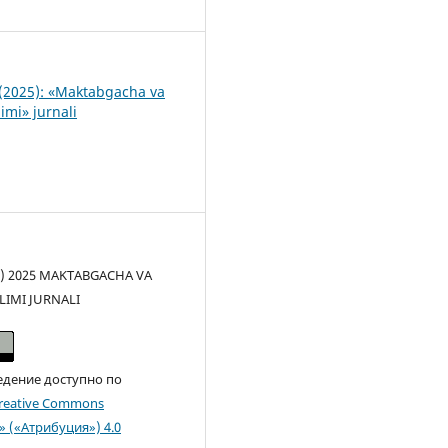
1
(2025): «Maktabgacha va
imi» jurnali
(c) 2025 MAKTABGACHA VA
LIMI JURNALI
едение доступно по
reative Commons
n» («Атрибуция») 4.0