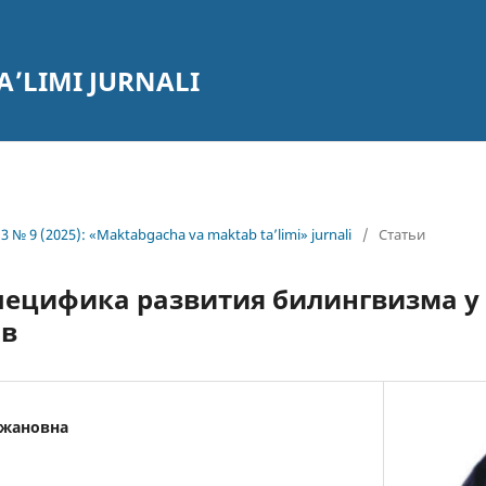
’LIMI JURNALI
3 № 9 (2025): «Maktabgacha va maktab ta’limi» jurnali
/
Статьи
пецифика развития билингвизма у
в
мжановна