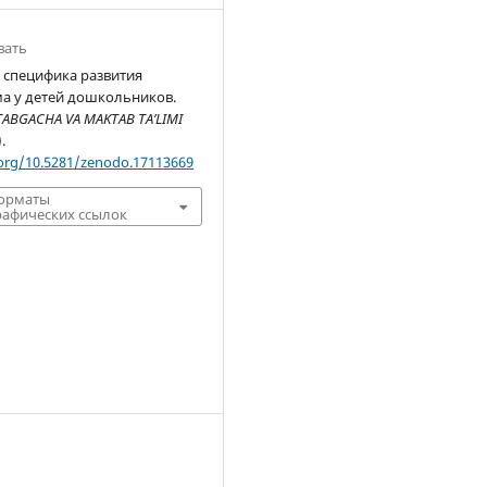
вать
 специфика развития
а у детей дошкольников.
ABGACHA VA MAKTAB TA’LIMI
).
.org/10.5281/zenodo.17113669
форматы
афических ссылок