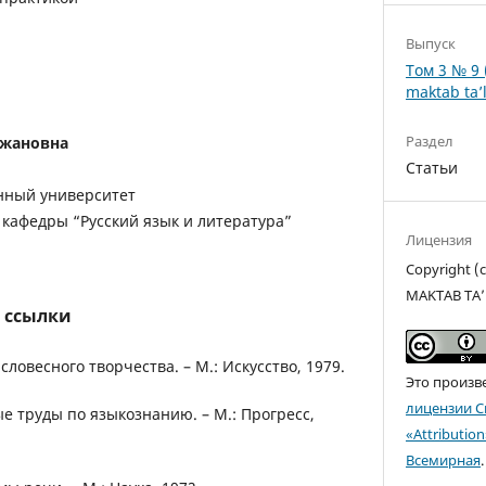
Выпуск
Том 3 № 9 
maktab ta’l
Раздел
мжановна
Статьи
нный университет
кафедры “Русский язык и литература”
Лицензия
Copyright 
MAKTAB TA’
 ссылки
 словесного творчества. – М.: Искусство, 1979.
Это произв
лицензии C
ые труды по языкознанию. – М.: Прогресс,
«Attributio
Всемирная
.