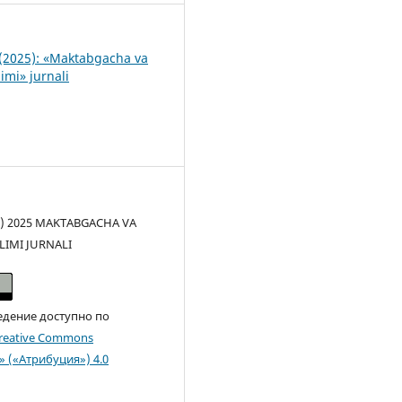
(2025): «Maktabgacha va
imi» jurnali
(c) 2025 MAKTABGACHA VA
LIMI JURNALI
едение доступно по
reative Commons
n» («Атрибуция») 4.0