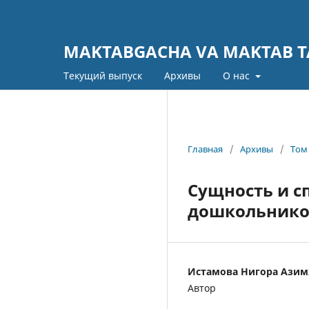
MAKTABGACHA VA MAKTAB TA
Текущий выпуск
Архивы
О нас
Главная
/
Архивы
/
Том 
Сущность и с
дошкольнико
Истамова Нигора Ази
Автор