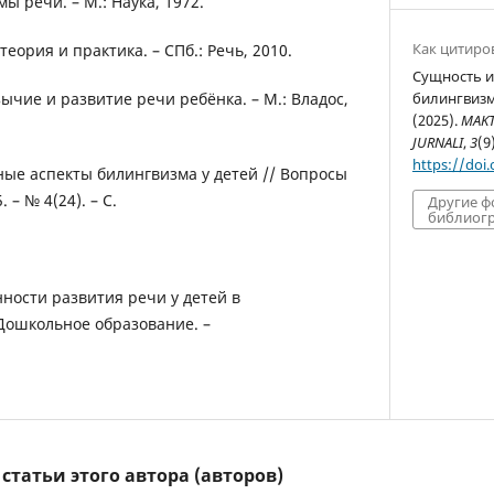
ы речи. – М.: Наука, 1972.
Как цитиро
теория и практика. – СПб.: Речь, 2010.
Сущность и
зычие и развитие речи ребёнка. – М.: Владос,
билингвизм
(2025).
MAKT
JURNALI
,
3
(9
https://doi
вные аспекты билингвизма у детей // Вопросы
 – № 4(24). – С.
Другие 
библиогр
нности развития речи у детей в
Дошкольное образование. –
татьи этого автора (авторов)