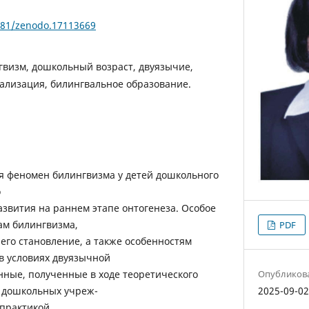
5281/zenodo.17113669
гвизм, дошкольный возраст, двуязычие,
иализация, билингвальное образование.
ся феномен билингвизма у детей дошкольного
о
звития на раннем этапе онтогенеза. Особое
ам билингвизма,
PDF
его становление, а также особенностям
в условиях двуязычной
нные, полученные в ходе теоретического
Опубликов
 дошкольных учреж-
2025-09-0
 практикой