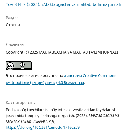
Том 3 № 9 (2025): «Maktabgacha va maktab ta’limi» jurnali
Раздел
Статьи
Лицензия
Copyright (c) 2025 MAKTABGACHA VA MAKTAB TA’LIMI JURNALI
Это произведение доступно по
лицензии Creative Commons
«Attribution» («Атрибуция») 4.0 Всемирная
.
Как цитировать
Bo‘lajak o‘qituvchilarni sun’iy intellekt vositalaridan foydalanish
jarayonida tanqidiy fikrlashga o‘rgatish. (2025).
MAKTABGACHA VA
MAKTAB TA’LIMI JURNALI
,
3
(9).
https://doi.org/10.5281/zenodo.17186239