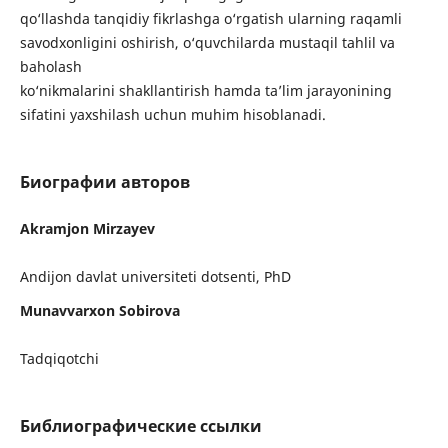
qo‘llashda tanqidiy fikrlashga o‘rgatish ularning raqamli
savodxonligini oshirish, o‘quvchilarda mustaqil tahlil va
baholash
ko‘nikmalarini shakllantirish hamda ta’lim jarayonining
sifatini yaxshilash uchun muhim hisoblanadi.
Биографии авторов
Akramjon Mirzayev
Andijon davlat universiteti dotsenti, PhD
Munavvarxon Sobirova
Tadqiqotchi
Библиографические ссылки