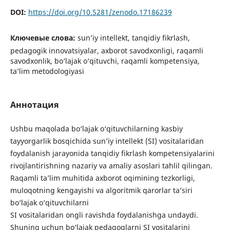
DOI:
https://doi.org/10.5281/zenodo.17186239
Ключевые слова:
sun’iy intellekt, tanqidiy fikrlash,
pedagogik innovatsiyalar, axborot savodxonligi, raqamli
savodxonlik, bo‘lajak o‘qituvchi, raqamli kompetensiya,
ta’lim metodologiyasi
Аннотация
Ushbu maqolada bo‘lajak o‘qituvchilarning kasbiy
tayyorgarlik bosqichida sun’iy intellekt (SI) vositalaridan
foydalanish jarayonida tanqidiy fikrlash kompetensiyalarini
rivojlantirishning nazariy va amaliy asoslari tahlil qilingan.
Raqamli ta’lim muhitida axborot oqimining tezkorligi,
muloqotning kengayishi va algoritmik qarorlar ta’siri
bo‘lajak o‘qituvchilarni
SI vositalaridan ongli ravishda foydalanishga undaydi.
Shuning uchun bo‘lajak pedagoglarni SI vositalarini