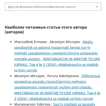
Другие форматы библиографических ссылок
Наиболее читаемые статьи этого автора
(авторов)
Sherzodbek Ermatov , Akramjon Mirzayev ,
Media
savodxonlik va axborot madaniyati fanida sun’iy
intellekt savodxonligini rivojlantirishning pedagogik-
metodik asoslari
,
MAKTABGACHA VA MAKTAB TA’LIMI
JURNALI: Том 4 № 5 (2026): «Maktabgacha va maktab
ta’limi» jurnali
Akramjon Mirzayev , Feruza Xokimjonova ,
Differensial
yondashuv asosida o‘quvchilarning moliyaviy
savodxonligini rivojlantirish muhim omil sifatida
,
MAKTABGACHA VA MAKTAB TA’LIMI JURNALI: Том 4 №
3 (2026): «Maktabgacha va maktab ta’limi» jurnali
Munavvarxon Sobirova ,
Sun’iy intellekt va tanqidiy