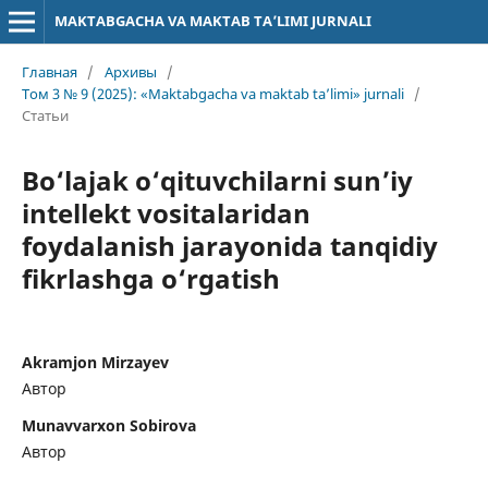
MAKTABGACHA VA MAKTAB TA’LIMI JURNALI
Главная
/
Архивы
/
Том 3 № 9 (2025): «Maktabgacha va maktab ta’limi» jurnali
/
Статьи
Bo‘lajak o‘qituvchilarni sun’iy
intellekt vositalaridan
foydalanish jarayonida tanqidiy
fikrlashga o‘rgatish
Akramjon Mirzayev
Автор
Munavvarxon Sobirova
Автор