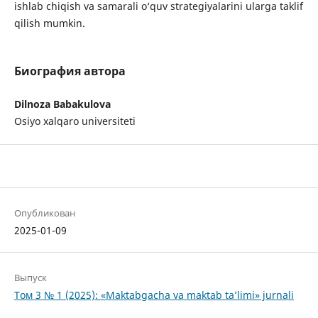
ishlab chiqish va samarali o‘quv strategiyalarini ularga taklif
qilish mumkin.
Биография автора
Dilnoza Babakulova
Osiyo xalqaro universiteti
Опубликован
2025-01-09
Выпуск
Том 3 № 1 (2025): «Maktabgacha va maktab ta’limi» jurnali