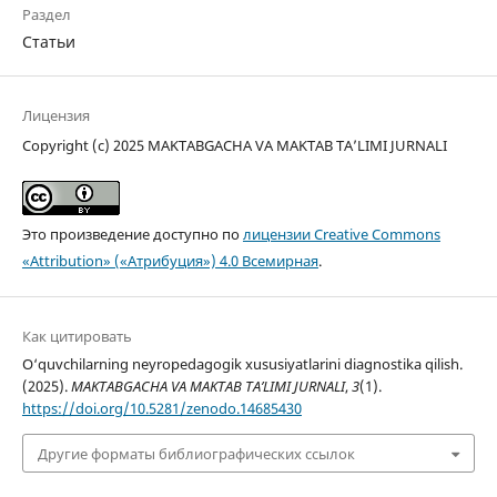
Раздел
Статьи
Лицензия
Copyright (c) 2025 MAKTABGACHA VA MAKTAB TA’LIMI JURNALI
Это произведение доступно по
лицензии Creative Commons
«Attribution» («Атрибуция») 4.0 Всемирная
.
Как цитировать
O‘quvchilarning neyropedagogik xususiyatlarini diagnostika qilish.
(2025).
MAKTABGACHA VA MAKTAB TA’LIMI JURNALI
,
3
(1).
https://doi.org/10.5281/zenodo.14685430
Другие форматы библиографических ссылок