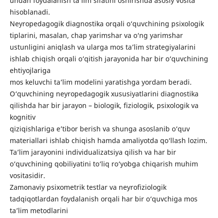
undan foydalanish ta’lim sifatini oshirishda asosiy vosita
hisoblanadi.
Neyropedagogik diagnostika orqali o‘quvchining psixologik
tiplarini, masalan, chap yarimshar va o‘ng yarimshar
ustunligini aniqlash va ularga mos ta’lim strategiyalarini
ishlab chiqish orqali o‘qitish jarayonida har bir o‘quvchining
ehtiyojlariga
mos keluvchi ta’lim modelini yaratishga yordam beradi.
O‘quvchining neyropedagogik xususiyatlarini diagnostika
qilishda har bir jarayon – biologik, fiziologik, psixologik va
kognitiv
qiziqishlariga e’tibor berish va shunga asoslanib o‘quv
materiallari ishlab chiqish hamda amaliyotda qo‘llash lozim.
Ta’lim jarayonini individualizatsiya qilish va har bir
o‘quvchining qobiliyatini to‘liq ro‘yobga chiqarish muhim
vositasidir.
Zamonaviy psixometrik testlar va neyrofiziologik
tadqiqotlardan foydalanish orqali har bir o‘quvchiga mos
ta’lim metodlarini