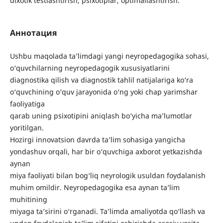
dixotik testlashtirish, psixotiplar, optimallashtirish.
Аннотация
Ushbu maqolada ta’limdagi yangi neyropedagogika sohasi,
o‘quvchilarning neyropedagogik xususiyatlarini
diagnostika qilish va diagnostik tahlil natijalariga ko‘ra
o‘quvchining o‘quv jarayonida o‘ng yoki chap yarimshar
faoliyatiga
qarab uning psixotipini aniqlash bo‘yicha ma’lumotlar
yoritilgan.
Hozirgi innovatsion davrda ta’lim sohasiga yangicha
yondashuv orqali, har bir o‘quvchiga axborot yetkazishda
aynan
miya faoliyati bilan bog‘liq neyrologik usuldan foydalanish
muhim omildir. Neyropedagogika esa aynan ta’lim
muhitining
miyaga ta’sirini o‘rganadi. Ta’limda amaliyotda qo‘llash va