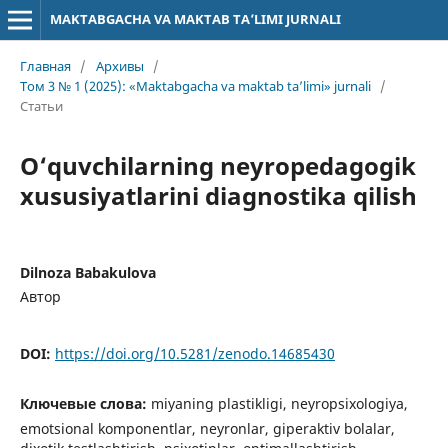
MAKTABGACHA VA MAKTAB TA’LIMI JURNALI
Главная
/
Архивы
/
Том 3 № 1 (2025): «Maktabgacha va maktab ta’limi» jurnali
/
Статьи
O‘quvchilarning neyropedagogik
xususiyatlarini diagnostika qilish
Dilnoza Babakulova
Автор
DOI:
https://doi.org/10.5281/zenodo.14685430
Ключевые слова:
miyaning plastikligi, neyropsixologiya,
emotsional komponentlar, neyronlar, giperaktiv bolalar,