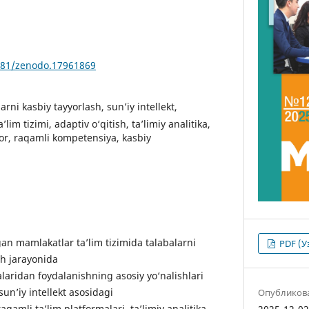
5281/zenodo.17961869
arni kasbiy tayyorlash, sun’iy intellekt,
lim tizimi, adaptiv o‘qitish, ta’limiy analitika,
utor, raqamli kompetensiya, kasbiy
n mamlakatlar ta’lim tizimida talabalarni
PDF (У
sh jarayonida
yalaridan foydalanishning asosiy yo‘nalishlari
sun’iy intellekt asosidagi
Опубликов
raqamli ta’lim platformalari, ta’limiy analitika,