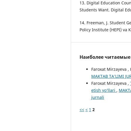
13. Digital Education Cou
Students Want. Digital Ed
14. Freeman, J. Student G
Policy Institute (HEPI) va 
Наиболее читаемые с
Faroxat Mirzayeva ,
MAKTAB TA’LIMI JURN
Faroxat Mirzayeva ,
etish yo‘llari
,
MAKTA
jurnali
<<
<
1
2