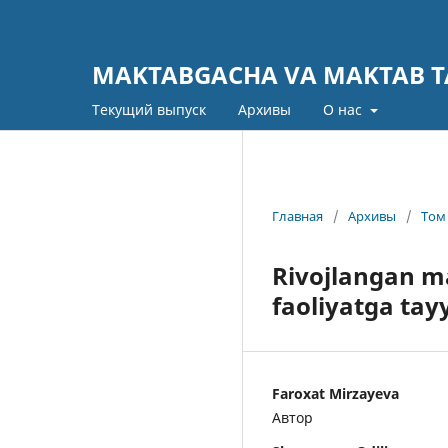
MAKTABGACHA VA MAKTAB TA
Текущий выпуск
Архивы
О нас
Главная
/
Архивы
/
Том 
Rivojlangan ma
faoliyatga tay
Faroxat Mirzayeva
Автор