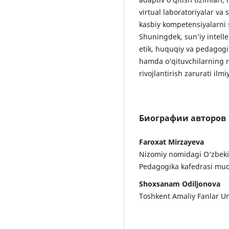
virtual laboratoriyalar va
kasbiy kompetensiyalarni s
Shuningdek, sun’iy intelle
etik, huquqiy va pedagogi
hamda o‘qituvchilarning r
rivojlantirish zarurati ilm
Биографии авторов
Faroxat Mirzayeva
Nizomiy nomidagi O‘zbekis
Pedagogika kafedrasi mudir
Shoxsanam Odiljonova
Toshkent Amaliy Fanlar Univ