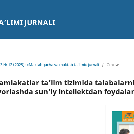
’LIMI JURNALI
3 № 12 (2025): «Maktabgacha va maktab ta’limi» jurnali
/
Статьи
mlakatlar ta’lim tizimida talabalarn
yorlashda sun’iy intellektdan foydalan