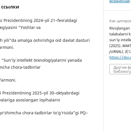
Всемирная
.
 ссылки
i Prezidentining 2024–yil 21–fevraldagi
Как цитиро
egiyasini “Yoshlar va
Rivojlangan 
talabalarni 
sun’iy intell
h yili”da amalga oshirishga oid davlat dasturi
(2025).
MAKT
Farmoni.
JURNALI
,
3
(1
https://doi
 “Sun’iy intellekt texnologiyalarini yanada
imcha chora-tadbirlar
Другие 
библиогр
 Farmoni.
si Prezidentining 2025–yil 30–oktyabrdagi
iyalariga asoslangan loyihalarni
qo‘shimcha chora-tadbirlar to‘g‘risida”gi PQ–