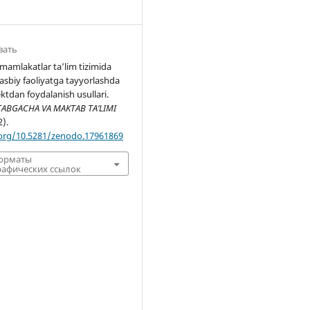
вать
mamlakatlar ta’lim tizimida
kasbiy faoliyatga tayyorlashda
ektdan foydalanish usullari.
ABGACHA VA MAKTAB TA’LIMI
2).
.org/10.5281/zenodo.17961869
форматы
афических ссылок