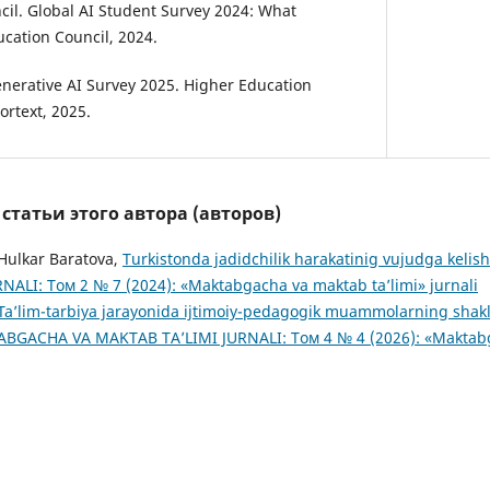
ncil. Global AI Student Survey 2024: What
ucation Council, 2024.
enerative AI Survey 2025. Higher Education
Kortext, 2025.
татьи этого автора (авторов)
 Hulkar Baratova,
Turkistonda jadidchilik harakatinig vujudga kelis
ALI: Том 2 № 7 (2024): «Maktabgacha va maktab ta’limi» jurnali
Ta’lim-tarbiya jarayonida ijtimoiy-pedagogik muammolarning shakll
BGACHA VA MAKTAB TA’LIMI JURNALI: Том 4 № 4 (2026): «Maktabg