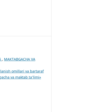
hi
,
MAKTABGACHA VA
anish omillari va bartaraf
acha va maktab ta’limi»