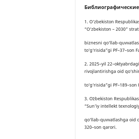
Библиографические
1. O‘zbekiston Respublikas
“O‘zbekiston – 2030” strat
biznesni qo‘llab-quvvatlas
to‘g‘risida”gi PF–37–son 
2. 2025–yil 22–oktyabrdagi
rivojlantirishga oid qo‘sh
to‘g‘risida”gi PF–189–son
3. Oʻzbekiston Respublika
“Sun’iy intellekt texnolog
qo‘llab-quvvatlashga oid 
320–son qarori.