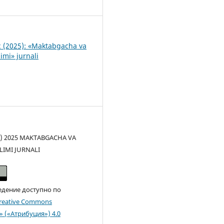
2
 (2025): «Maktabgacha va
imi» jurnali
(c) 2025 MAKTABGACHA VA
LIMI JURNALI
едение доступно по
reative Commons
n» («Атрибуция») 4.0