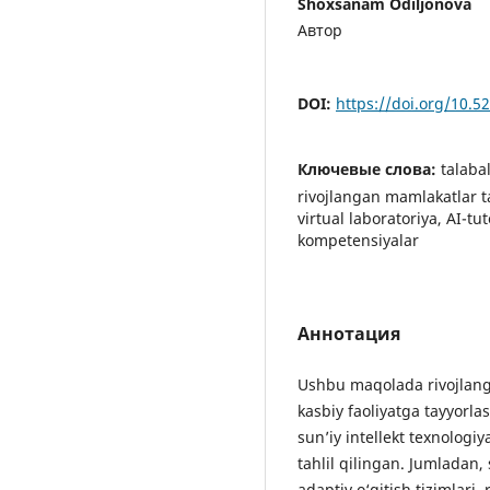
Shoxsanam Odiljonova
Автор
DOI:
https://doi.org/10.
Ключевые слова:
talabal
rivojlangan mamlakatlar ta’
virtual laboratoriya, AI-t
kompetensiyalar
Аннотация
Ushbu maqolada rivojlanga
kasbiy faoliyatga tayyorla
sun’iy intellekt texnologi
tahlil qilingan. Jumladan, 
adaptiv o‘qitish tizimlari, 