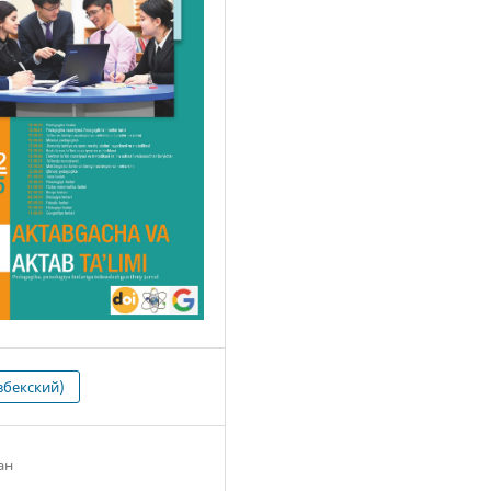
збекский)
ан