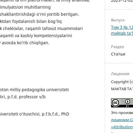
2025-12-0
 simulyatsion muhitlarning
hakllantirishdagi o‘rni yoritib berilgan.
Выпуск
ktdan foydalanish bilan bog‘liq
Том 3 № 12
k cheklovlar, raqamli tafovut muammolari
maktab ta’l
aqamli va kasbiy kompetensiyalarini
iy asosda ko‘rib chiqilgan.
Раздел
Статьи
Лицензия
Copyright 
MAKTAB TA’
ton milliy pedagogika universiteti
i, p.f.d. professor v/b
Это произв
ersiteti o‘ituvchisi, p.f.b.f.d., PhD
лицензии C
«Attributio