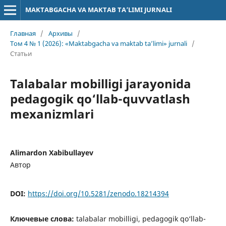
MAKTABGACHA VA MAKTAB TA’LIMI JURNALI
Главная
/
Архивы
/
Том 4 № 1 (2026): «Maktabgacha va maktab ta’limi» jurnali
/
Статьи
Talabalar mobilligi jarayonida
pedagogik qo‘llab-quvvatlash
mexanizmlari
Alimardon Xabibullayev
Автор
DOI:
https://doi.org/10.5281/zenodo.18214394
Ключевые слова:
talabalar mobilligi, pedagogik qo‘llab-