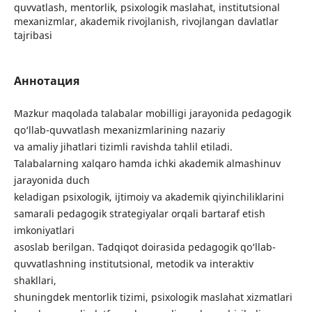
quvvatlash, mentorlik, psixologik maslahat, institutsional
mexanizmlar, akademik rivojlanish, rivojlangan davlatlar
tajribasi
Аннотация
Mazkur maqolada talabalar mobilligi jarayonida pedagogik
qo‘llab-quvvatlash mexanizmlarining nazariy
va amaliy jihatlari tizimli ravishda tahlil etiladi.
Talabalarning xalqaro hamda ichki akademik almashinuv
jarayonida duch
keladigan psixologik, ijtimoiy va akademik qiyinchiliklarini
samarali pedagogik strategiyalar orqali bartaraf etish
imkoniyatlari
asoslab berilgan. Tadqiqot doirasida pedagogik qo‘llab-
quvvatlashning institutsional, metodik va interaktiv
shakllari,
shuningdek mentorlik tizimi, psixologik maslahat xizmatlari