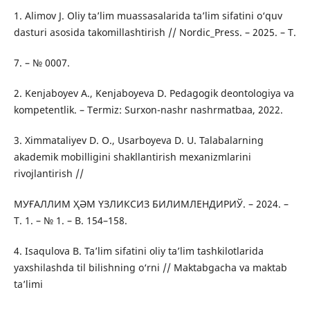
1. Alimov J. Oliy ta’lim muassasalarida ta’lim sifatini o‘quv
dasturi asosida takomillashtirish // Nordic_Press. – 2025. – T.
7. – № 0007.
2. Kenjaboyev A., Kenjaboyeva D. Pedagogik deontologiya va
kompetentlik. – Termiz: Surxon-nashr nashrmatbaa, 2022.
3. Ximmataliyev D. O., Usarboyeva D. U. Talabalarning
akademik mobilligini shakllantirish mexanizmlarini
rivojlantirish //
МУҒАЛЛИМ ҲӘМ ҮЗЛИКСИЗ БИЛИМЛЕНДИРИЎ. – 2024. –
T. 1. – № 1. – B. 154–158.
4. Isaqulova B. Ta’lim sifatini oliy ta’lim tashkilotlarida
yaxshilashda til bilishning o‘rni // Maktabgacha va maktab
ta’limi