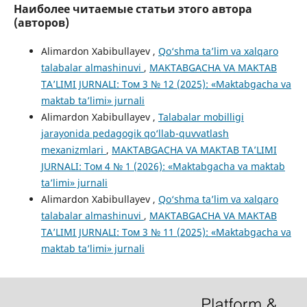
Наиболее читаемые статьи этого автора
(авторов)
Alimardon Xabibullayev ,
Qo‘shma ta’lim va xalqaro
talabalar almashinuvi
,
MAKTABGACHA VA MAKTAB
TA’LIMI JURNALI: Том 3 № 12 (2025): «Maktabgacha va
maktab ta’limi» jurnali
Alimardon Xabibullayev ,
Talabalar mobilligi
jarayonida pedagogik qo‘llab-quvvatlash
mexanizmlari
,
MAKTABGACHA VA MAKTAB TA’LIMI
JURNALI: Том 4 № 1 (2026): «Maktabgacha va maktab
ta’limi» jurnali
Alimardon Xabibullayev ,
Qo‘shma ta’lim va xalqaro
talabalar almashinuvi
,
MAKTABGACHA VA MAKTAB
TA’LIMI JURNALI: Том 3 № 11 (2025): «Maktabgacha va
maktab ta’limi» jurnali