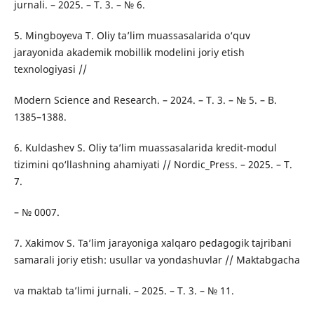
jurnali. – 2025. – T. 3. – № 6.
5. Mingboyeva T. Oliy ta’lim muassasalarida o‘quv
jarayonida akademik mobillik modelini joriy etish
texnologiyasi //
Modern Science and Research. – 2024. – T. 3. – № 5. – B.
1385–1388.
6. Kuldashev S. Oliy ta’lim muassasalarida kredit-modul
tizimini qo‘llashning ahamiyati // Nordic_Press. – 2025. – T.
7.
– № 0007.
7. Xakimov S. Ta’lim jarayoniga xalqaro pedagogik tajribani
samarali joriy etish: usullar va yondashuvlar // Maktabgacha
va maktab ta’limi jurnali. – 2025. – T. 3. – № 11.