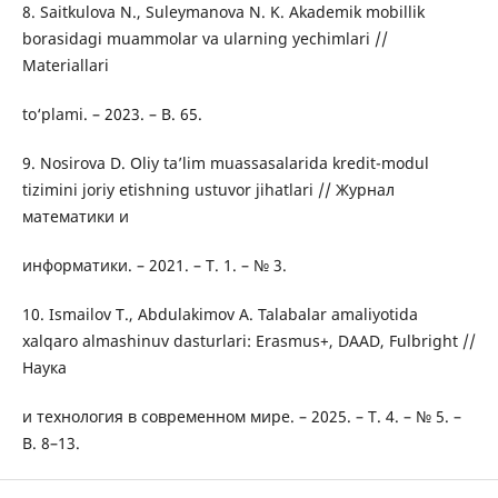
8. Saitkulova N., Suleymanova N. K. Akademik mobillik
borasidagi muammolar va ularning yechimlari //
Materiallari
to‘plami. – 2023. – B. 65.
9. Nosirova D. Oliy ta’lim muassasalarida kredit-modul
tizimini joriy etishning ustuvor jihatlari // Журнал
математики и
информатики. – 2021. – T. 1. – № 3.
10. Ismailov T., Abdulakimov A. Talabalar amaliyotida
xalqaro almashinuv dasturlari: Erasmus+, DAAD, Fulbright //
Наука
и технология в современном мире. – 2025. – T. 4. – № 5. –
B. 8–13.