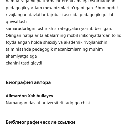
hamda raqamli platformalar orqali amalga oshiriladigan
pedagogik yordam mexanizmlari o‘rganilgan. Shuningdek,
rivojlangan davlatlar tajribasi asosida pedagogik qo‘llab-
quvvatlash
samaradorligini oshirish strategiyalari yoritib berilgan.
Olingan natijalar talabalarning mobil imkoniyatlardan to‘liq
foydalangan holda shaxsiy va akademik rivojlanishini
ta’minlashda pedagogik mexanizmlarning muhim
ahamiyatga ega
ekanini tasdiqlaydi
Биография автора
Alimardon Xabibullayev
Namangan davlat universiteti tadqiqotchisi
Библиографические ссылки