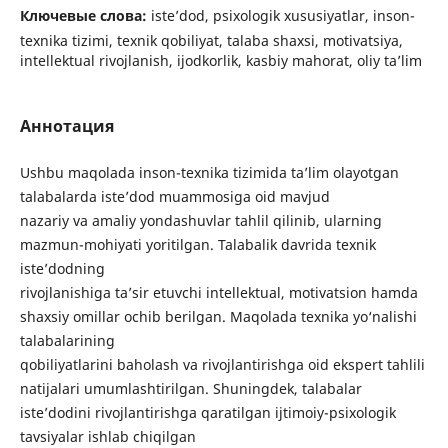
Ключевые слова:
iste’dod, psixologik xususiyatlar, inson-
texnika tizimi, texnik qobiliyat, talaba shaxsi, motivatsiya,
intellektual rivojlanish, ijodkorlik, kasbiy mahorat, oliy ta’lim
Аннотация
Ushbu maqolada inson-texnika tizimida ta’lim olayotgan
talabalarda iste’dod muammosiga oid mavjud
nazariy va amaliy yondashuvlar tahlil qilinib, ularning
mazmun-mohiyati yoritilgan. Talabalik davrida texnik
iste’dodning
rivojlanishiga ta’sir etuvchi intellektual, motivatsion hamda
shaxsiy omillar ochib berilgan. Maqolada texnika yo‘nalishi
talabalarining
qobiliyatlarini baholash va rivojlantirishga oid ekspert tahlili
natijalari umumlashtirilgan. Shuningdek, talabalar
iste’dodini rivojlantirishga qaratilgan ijtimoiy-psixologik
tavsiyalar ishlab chiqilgan