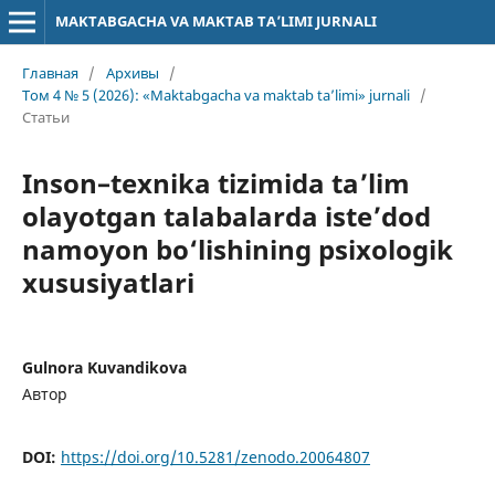
MAKTABGACHA VA MAKTAB TA’LIMI JURNALI
Главная
/
Архивы
/
Том 4 № 5 (2026): «Maktabgacha va maktab ta’limi» jurnali
/
Статьи
Inson–texnika tizimida ta’lim
olayotgan talabalarda iste’dod
namoyon bo‘lishining psixologik
xususiyatlari
Gulnora Kuvandikova
Автор
DOI:
https://doi.org/10.5281/zenodo.20064807