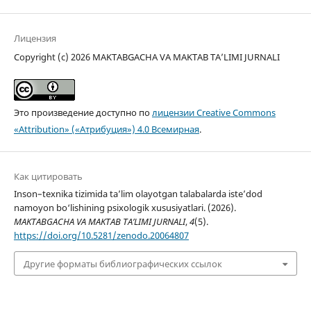
Лицензия
Copyright (c) 2026 MAKTABGACHA VA MAKTAB TA’LIMI JURNALI
Это произведение доступно по
лицензии Creative Commons
«Attribution» («Атрибуция») 4.0 Всемирная
.
Как цитировать
Inson–texnika tizimida ta’lim olayotgan talabalarda iste’dod
namoyon bo‘lishining psixologik xususiyatlari. (2026).
MAKTABGACHA VA MAKTAB TA’LIMI JURNALI
,
4
(5).
https://doi.org/10.5281/zenodo.20064807
Другие форматы библиографических ссылок