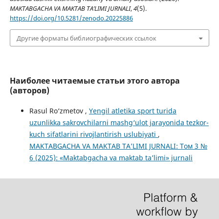
MAKTABGACHA VA MAKTAB TA’LIMI JURNALI
,
4
(5).
https://doi.org/10.5281/zenodo.20225886
Другие форматы библиографических ссылок
Наиболее читаемые статьи этого автора
(авторов)
Rasul Ro‘zmetov ,
Yengil atletika sport turida
uzunlikka sakrovchilarni mashg‘ulot jarayonida tezkor-
kuch sifatlarini rivojlantirish uslubiyati
,
MAKTABGACHA VA MAKTAB TA’LIMI JURNALI: Том 3 №
6 (2025): «Maktabgacha va maktab ta’limi» jurnali