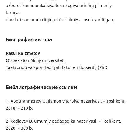
axborot-kommunikatsiya texnologiyalarining jismoniy
tarbiya
darslari samaradorligiga ta’siri ilmiy asosda yoritilgan.
Биография автора
Rasul Ro‘zmetov
O‘zbekiston Milliy universiteti,
Taekvondo va sport faoliyati fakulteti dotsenti, (PhD)
Библиографические ссылки
1. Abdurahmonov Q. Jismoniy tarbiya nazariyasi. – Toshkent,
2018. – 210 b.
2. Xodjayev B. Umumiy pedagogika nazariyasi. – Toshkent,
2020. – 300 b.