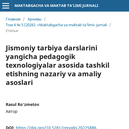
MAKTABGACHA VA MAKTAB TA’LIMI JURNALI
Главная
/
Архивы
/
Том 4 № 5 (2026): «Maktabgacha va maktab ta’limi» jurnali
/
Статьи
Jismoniy tarbiya darslarini
yangicha pedagogik
texnologiyalar asosida tashkil
etishning nazariy va amaliy
asoslari
Rasul Ro‘zmetov
Автор
DOI:
https://doi.org/10.5281/zenodo.20225886