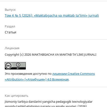
Выпуск
Том 4 № 5 (2026): «Maktabgacha va maktab ta’limi» jurnali
Раздел
Статьи
Лицензия
Copyright (c) 2026 MAKTABGACHA VA MAKTAB TA’LIMI JURNALI
Это произведение доступно по
лицензии Creative Commons
«Attribution» («Атрибуция») 4.0 Всемирная
.
Как цитировать
Jismoniy tarbiya darslarini yangicha pedagogik texnologiyalar
asosida tashkil etishning nazariy va amaliy asoslari. (2026).