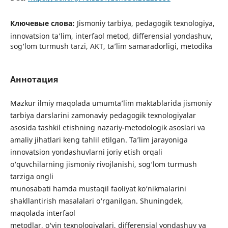
Ключевые слова:
Jismoniy tarbiya, pedagogik texnologiya,
innovatsion ta’lim, interfaol metod, differensial yondashuv,
sog‘lom turmush tarzi, AKT, ta’lim samaradorligi, metodika
Аннотация
Mazkur ilmiy maqolada umumta’lim maktablarida jismoniy
tarbiya darslarini zamonaviy pedagogik texnologiyalar
asosida tashkil etishning nazariy-metodologik asoslari va
amaliy jihatlari keng tahlil etilgan. Ta’lim jarayoniga
innovatsion yondashuvlarni joriy etish orqali
o‘quvchilarning jismoniy rivojlanishi, sog‘lom turmush
tarziga ongli
munosabati hamda mustaqil faoliyat ko‘nikmalarini
shakllantirish masalalari o‘rganilgan. Shuningdek,
maqolada interfaol
metodlar, o‘yin texnologiyalari, differensial yondashuv va