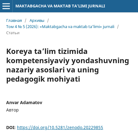
MAKTABGACHA VA MAKTAB TA’LIMI JURNALI
Главная
/
Архивы
/
Том 4 № 5 (2026): «Maktabgacha va maktab ta’limi» jurnali
/
Статьи
Koreya ta’lim tizimida
kompetensiyaviy yondashuvning
nazariy asoslari va uning
pedagogik mohiyati
Anvar Adamatov
Автор
DOI:
https://doi.org/10.5281/zenodo.20229855