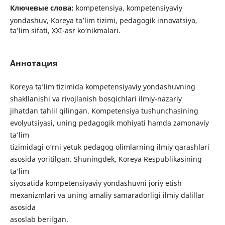
Ключевые слова:
kompetensiya, kompetensiyaviy
yondashuv, Koreya ta’lim tizimi, pedagogik innovatsiya,
ta’lim sifati, XXI-asr ko‘nikmalari.
Аннотация
Koreya ta’lim tizimida kompetensiyaviy yondashuvning
shakllanishi va rivojlanish bosqichlari ilmiy-nazariy
jihatdan tahlil qilingan. Kompetensiya tushunchasining
evolyutsiyasi, uning pedagogik mohiyati hamda zamonaviy
ta’lim
tizimidagi o‘rni yetuk pedagog olimlarning ilmiy qarashlari
asosida yoritilgan. Shuningdek, Koreya Respublikasining
ta’lim
siyosatida kompetensiyaviy yondashuvni joriy etish
mexanizmlari va uning amaliy samaradorligi ilmiy dalillar
asosida
asoslab berilgan.