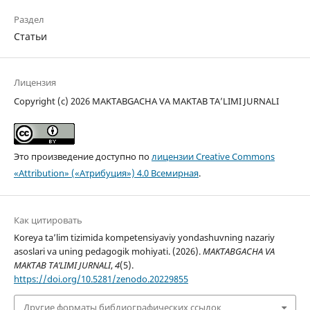
Раздел
Статьи
Лицензия
Copyright (c) 2026 MAKTABGACHA VA MAKTAB TA’LIMI JURNALI
Это произведение доступно по
лицензии Creative Commons
«Attribution» («Атрибуция») 4.0 Всемирная
.
Как цитировать
Koreya ta’lim tizimida kompetensiyaviy yondashuvning nazariy
asoslari va uning pedagogik mohiyati. (2026).
MAKTABGACHA VA
MAKTAB TA’LIMI JURNALI
,
4
(5).
https://doi.org/10.5281/zenodo.20229855
Другие форматы библиографических ссылок