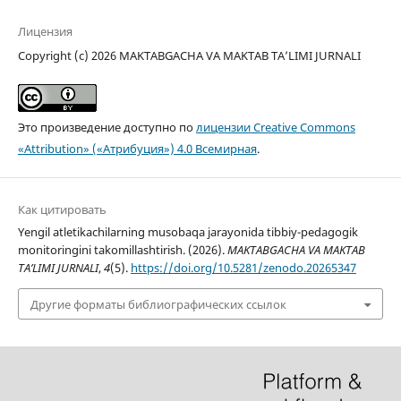
Лицензия
Copyright (c) 2026 MAKTABGACHA VA MAKTAB TA’LIMI JURNALI
Это произведение доступно по
лицензии Creative Commons
«Attribution» («Атрибуция») 4.0 Всемирная
.
Как цитировать
Yengil atletikachilarning musobaqa jarayonida tibbiy-pedagogik
monitoringini takomillashtirish. (2026).
MAKTABGACHA VA MAKTAB
TA’LIMI JURNALI
,
4
(5).
https://doi.org/10.5281/zenodo.20265347
Другие форматы библиографических ссылок