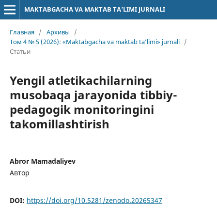
MAKTABGACHA VA MAKTAB TA’LIMI JURNALI
Главная
/
Архивы
/
Том 4 № 5 (2026): «Maktabgacha va maktab ta’limi» jurnali
/
Статьи
Yengil atletikachilarning
musobaqa jarayonida tibbiy-
pedagogik monitoringini
takomillashtirish
Abror Mamadaliyev
Автор
DOI:
https://doi.org/10.5281/zenodo.20265347