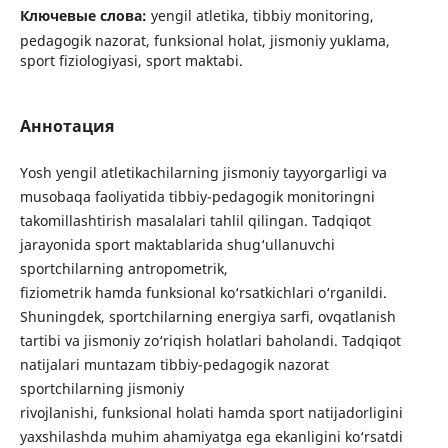
Ключевые слова:
yengil atletika, tibbiy monitoring,
pedagogik nazorat, funksional holat, jismoniy yuklama,
sport fiziologiyasi, sport maktabi.
Аннотация
Yosh yengil atletikachilarning jismoniy tayyorgarligi va
musobaqa faoliyatida tibbiy-pedagogik monitoringni
takomillashtirish masalalari tahlil qilingan. Tadqiqot
jarayonida sport maktablarida shug‘ullanuvchi
sportchilarning antropometrik,
fiziometrik hamda funksional ko‘rsatkichlari o‘rganildi.
Shuningdek, sportchilarning energiya sarfi, ovqatlanish
tartibi va jismoniy zo‘riqish holatlari baholandi. Tadqiqot
natijalari muntazam tibbiy-pedagogik nazorat
sportchilarning jismoniy
rivojlanishi, funksional holati hamda sport natijadorligini
yaxshilashda muhim ahamiyatga ega ekanligini ko‘rsatdi