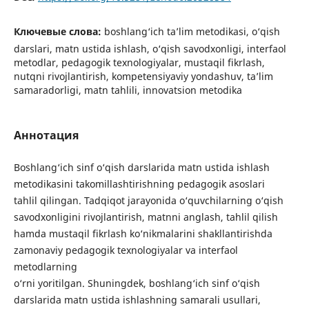
Ключевые слова:
boshlang‘ich ta’lim metodikasi, o‘qish
darslari, matn ustida ishlash, o‘qish savodxonligi, interfaol
metodlar, pedagogik texnologiyalar, mustaqil fikrlash,
nutqni rivojlantirish, kompetensiyaviy yondashuv, ta’lim
samaradorligi, matn tahlili, innovatsion metodika
Аннотация
Boshlang‘ich sinf o‘qish darslarida matn ustida ishlash
metodikasini takomillashtirishning pedagogik asoslari
tahlil qilingan. Tadqiqot jarayonida o‘quvchilarning o‘qish
savodxonligini rivojlantirish, matnni anglash, tahlil qilish
hamda mustaqil fikrlash ko‘nikmalarini shakllantirishda
zamonaviy pedagogik texnologiyalar va interfaol
metodlarning
o‘rni yoritilgan. Shuningdek, boshlang‘ich sinf o‘qish
darslarida matn ustida ishlashning samarali usullari,