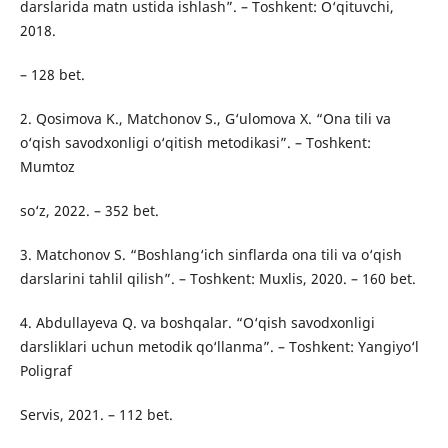
darslarida matn ustida ishlash”. – Toshkent: O‘qituvchi,
2018.
– 128 bet.
2. Qosimova K., Matchonov S., G‘ulomova X. “Ona tili va
o‘qish savodxonligi o‘qitish metodikasi”. – Toshkent:
Mumtoz
so‘z, 2022. – 352 bet.
3. Matchonov S. “Boshlang‘ich sinflarda ona tili va o‘qish
darslarini tahlil qilish”. – Toshkent: Muxlis, 2020. – 160 bet.
4. Abdullayeva Q. va boshqalar. “O‘qish savodxonligi
darsliklari uchun metodik qo‘llanma”. – Toshkent: Yangiyo‘l
Poligraf
Servis, 2021. – 112 bet.