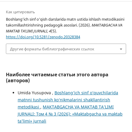
Как цитировать
Boshlang‘ich sinf o‘qish darslarida matn ustida ishlash metodikasini
takomillashtirishning pedagogik asoslari. (2026).
MAKTABGACHA VA
MAKTAB TA’LIMI JURNALI
,
4
(5).
https://doi.org/10.5281/zenodo.20328384
Другие форматы библиографических ссылок
Наиболее читаемые статьи этого автора
(авторов)
Umida Yusupova ,
Boshlang‘ich sinf o‘quvchilarida
matnni tushunish ko‘nikmalarini shakllantirish
metodikasi
,
MAKTABGACHA VA MAKTAB TA’LIMI
JURNALI: Том 4 № 3 (2026): «Maktabgacha va maktab
ta’limi» jurnali