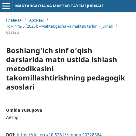
MAKTABGACHA VA MAKTAB TA’LIMI JURNALI
Главная
/
Архивы
/
Том 4 № 5 (2026): «Maktabgacha va maktab ta’limi» jurnali
/
Статьи
Boshlang‘ich sinf o‘qish
darslarida matn ustida ishlash
metodikasini
takomillashtirishning pedagogik
asoslari
Umida Yusupova
Автор
DOI:
https://doi.org/10.5281/zenodo.20328384