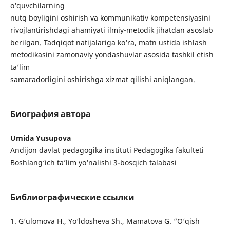
o‘quvchilarning
nutq boyligini oshirish va kommunikativ kompetensiyasini
rivojlantirishdagi ahamiyati ilmiy-metodik jihatdan asoslab
berilgan. Tadqiqot natijalariga ko‘ra, matn ustida ishlash
metodikasini zamonaviy yondashuvlar asosida tashkil etish
ta’lim
samaradorligini oshirishga xizmat qilishi aniqlangan.
Биография автора
Umida Yusupova
Andijon davlat pedagogika instituti Pedagogika fakulteti
Boshlang‘ich ta’lim yo‘nalishi 3-bosqich talabasi
Библиографические ссылки
1. G‘ulomova H., Yo‘ldosheva Sh., Mamatova G. “O‘qish