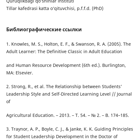
Quruqlikdagi qo‘shinlar instituti
Tillar kafedrasi katta o‘qituvchisi, p.f.f.d. (PhD)
Библиографические ссылки
1. Knowles, M. S., Holton, E. F., & Swanson, R. A. (2005). The
Adult Learner: The Definitive Classic in Adult Education
and Human Resource Development (6th ed.). Burlington,
MA: Elsevier.
2. Strong, R., et al. The Relationship between Students’
Leadership Style and Self-Directed Learning Level // Journal
of
Agricultural Education. – 2013. – T. 54. – № 2. – B. 174–185.
3. Traynor, A. P., Boyle, C. J., & Janke, K. K. Guiding Principles
for Student Leadership Development in the Doctor of