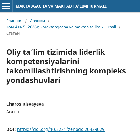
MAKTABGACHA VA MAKTAB TA’LIMI JURNALI
Главная
/
Архивы
/
Том 4 № 5 (2026): «Maktabgacha va maktab ta’limi» jurnali
/
Статьи
Oliy ta’lim tizimida liderlik
kompetensiyalarini
takomillashtirishning kompleks
yondashuvlari
Charos Risvayeva
Автор
DOI:
https://doi.org/10.5281/zenodo.20339029