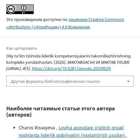
Это произведение доступно по
лицензии Creative Commons
«Attribution» («Атрибуция») 4.0 Всемирная
.
Как цитировать
Oliy ta’lim tizimida liderlik kompetensiyalarini takomillashtirishning
kompleks yondashuvlari. (2026).
MAKTABGACHA VA MAKTAB TA’LIMI
JURNALI
,
4
(5).
https://doi.org/10.5281/zenodo.20339029
Другие форматы библиографических ссылок
Наиболее читаемые статьи этого автора
(авторов)
Charos Risvayeva ,
Loyiha asosidagi o‘qitish orqali
yoshlarda liderlik qobiliyatini rivojlantirish usullari
,