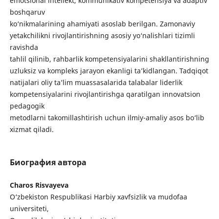
emotsional intellekt, kommunikativ kompetensiya va adaptiv
boshqaruv
ko‘nikmalarining ahamiyati asoslab berilgan. Zamonaviy
yetakchilikni rivojlantirishning asosiy yo‘nalishlari tizimli
ravishda
tahlil qilinib, rahbarlik kompetensiyalarini shakllantirishning
uzluksiz va kompleks jarayon ekanligi ta’kidlangan. Tadqiqot
natijalari oliy ta’lim muassasalarida talabalar liderlik
kompetensiyalarini rivojlantirishga qaratilgan innovatsion
pedagogik
metodlarni takomillashtirish uchun ilmiy-amaliy asos bo‘lib
xizmat qiladi.
Биография автора
Charos Risvayeva
O‘zbekiston Respublikasi Harbiy xavfsizlik va mudofaa
universiteti,