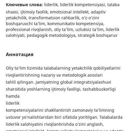
Ключевые слова:
liderlik, liderlik kompetensiyasi, talaba
shaxsi, ijtimoiy faollik, emotsional intellekt, adaptiv
yetakchilik, transformatsion rahbarlik, o‘z-o‘zini
boshqaruvchi ta’lim, kommunikativ kompetensiya,
professional rivojlanish, oliy ta’lim, uzluksiz ta’lim, liderlik
salohiyati, pedagogik metodologiya, strategik boshqaruv
Аннотация
Oliy ta’lim tizimida talabalarning yetakchilik qobiliyatlarini
rivojlantirishning nazariy va metodologik asoslari
tahlil qilingan. Jamiyatning global integratsiyalashuvi
sharoitida yoshlarning ijtimoiy faolligi, tashabbuskorligi
hamda
liderlik
kompetensiyalarini shakllantirish zamonaviy ta’limning
ustuvor yo‘nalishlaridan biri sifatida yoritilgan. Talabalarda
liderlik salohiyatini rivojlantirishda o‘zini anglash,