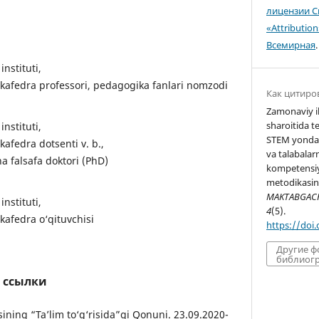
лицензии C
«Attributio
Всемирная
.
nstituti,
 kafedra professori, pedagogika fanlari nomzodi
Как цитиро
Zamonaviy il
sharoitida t
nstituti,
STEM yondas
kafedra dotsenti v. b.,
va talabalarn
a falsafa doktori (PhD)
kompetensiya
metodikasini
MAKTABGACHA
nstituti,
4
(5).
kafedra o‘qituvchisi
https://doi
Другие 
библиогр
 ссылки
ining “Ta’lim to‘g‘risida”gi Qonuni. 23.09.2020-