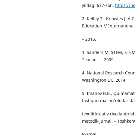
yildagi 637-son.
https://l
2. Kelley T., Knowles J. 
Education // Internationa
– 2016.
3. Sanders M. STEM, STEM
Teacher. – 2009.
4. National Research Coun
Washington DC, 2014.
5. Imanov B.B., Qulmamato
tashqari mashg‘ulotlarida 
texnik kreativ rivojlantiri
metodik jurnal. – Toshken
Journal