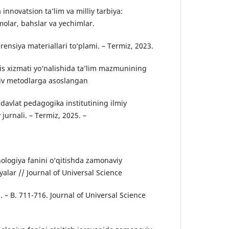
innovatsion ta’lim va milliy tarbiya:
olar, bahslar va yechimlar.
rensiya materiallari to‘plami. – Termiz, 2023.
vis xizmati yo‘nalishida ta’lim mazmunining
tiv metodlarga asoslangan
z davlat pedagogika institutining ilmiy
jurnali. – Termiz, 2025. –
nologiya fanini o‘qitishda zamonaviy
alar // Journal of Universal Science
. – B. 711-716. Journal of Universal Science