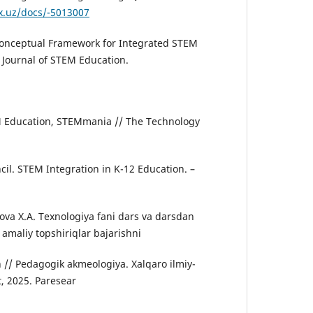
ex.uz/docs/-5013007
A Conceptual Framework for Integrated STEM
l Journal of STEM Education.
 Education, STEMmania // The Technology
cil. STEM Integration in K-12 Education. –
va X.A. Texnologiya fani dars va darsdan
amaliy topshiriqlar bajarishni
sh // Pedagogik akmeologiya. Xalqaro ilmiy-
t, 2025. Paresear