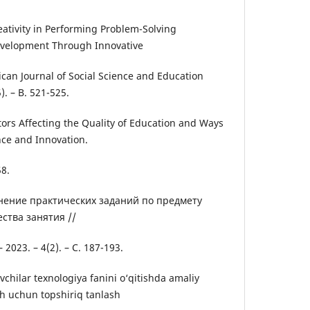
eativity in Performing Problem-Solving
evelopment Through Innovative
can Journal of Social Science and Education
). – B. 521-525.
tors Affecting the Quality of Education and Ways
nce and Innovation.
58.
лнение практических заданий по предмету
ства занятия //
023. – 4(2). – С. 187-193.
chilar texnologiya fanini o‘qitishda amaliy
ish uchun topshiriq tanlash