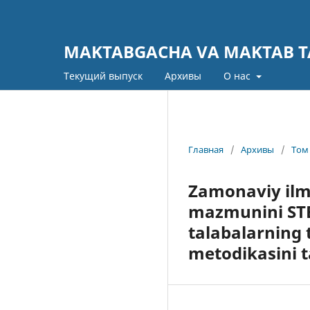
MAKTABGACHA VA MAKTAB TA
Текущий выпуск
Архивы
О нас
Главная
/
Архивы
/
Том 
Zamonaviy ilmi
mazmunini STE
talabalarning 
metodikasini t