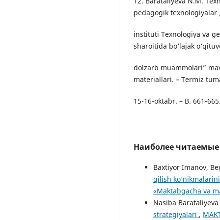
12. Barataliyeva N.M. Texn
pedagogik texnologiyalar 
instituti Texnologiya va g
sharoitida bo‘lajak o‘qitu
dolzarb muammolari” mavz
materiallari. – Termiz tum
15-16-oktabr. – B. 661-665
Наиболее читаемые с
Baxtiyor Imanov, Be
qilish ko‘nikmalarin
«Maktabgacha va mak
Nasiba Barataliyeva
strategiyalari
,
MAKT