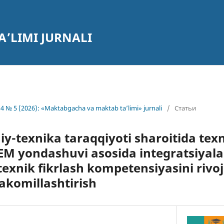
’LIMI JURNALI
4 № 5 (2026): «Maktabgacha va maktab ta’limi» jurnali
/
Статьи
y-texnika taraqqiyoti sharoitida texn
M yondashuvi asosida integratsiyala
texnik fikrlash kompetensiyasini rivoj
akomillashtirish