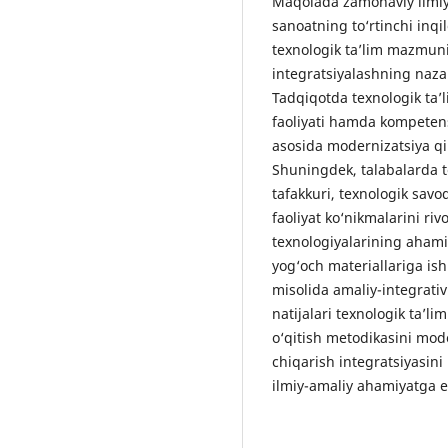
Maqolada zamonaviy ilmiy-
sanoatning to‘rtinchi inqi
texnologik ta’lim mazmun
integratsiyalashning nazar
Tadqiqotda texnologik ta’l
faoliyati hamda kompeten
asosida modernizatsiya qi
Shuningdek, talabalarda t
tafakkuri, texnologik savo
faoliyat ko‘nikmalarini ri
texnologiyalarining ahami
yog‘och materiallariga ish
misolida amaliy-integrativ
natijalari texnologik ta’li
o‘qitish metodikasini mode
chiqarish integratsiyasin
ilmiy-amaliy ahamiyatga e