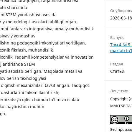
texnika taraqqiyoti, raqamlashtirish va
lobi sharoitida
Опубликов
ini STEM yondashuvi asosida
2026-05-1
iy-metodologik asoslari tahlil qilingan.
imni fanlararo integratsiya, amaliy-muhandislik
siyaviy yondashuv
Выпуск
lishning pedagogik imkoniyatlari yoritilgan.
Том 4 № 5 
exnik fikrlash, muhandislik
maktab ta’l
dxonlik, raqamli kompetensiyalar va innovatsion
Раздел
vojlantirishda STEM
Статьи
yati asoslab berilgan. Maqolada metall va
lov berish texnologiyasi
 o‘qitish mexanizmlari tavsiflangan. Tadqiqot
Лицензия
m dasturlarini takomillashtirish,
Copyright 
rnizatsiya qilish hamda ta’lim va ishlab
MAKTAB TA’
i kuchaytirishda muhim
ga.
Это произв