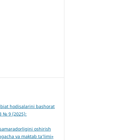
abiat hodisalarini bashorat
 № 9 (2025):
 samaradorligini oshirish
gacha va maktab ta’limi»