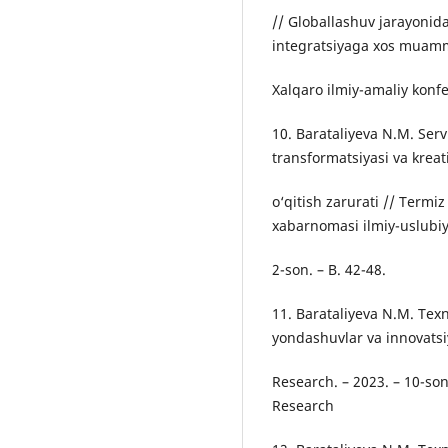
// Globallashuv jarayonida 
integratsiyaga xos muamm
Xalqaro ilmiy-amaliy konfe
10. Barataliyeva N.M. Ser
transformatsiyasi va krea
o‘qitish zarurati // Termi
xabarnomasi ilmiy-uslubiy 
2-son. – B. 42-48.
11. Barataliyeva N.M. Tex
yondashuvlar va innovatsiy
Research. – 2023. – 10-son
Research