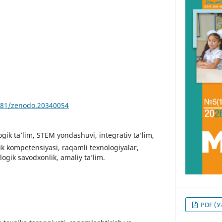
5281/zenodo.20340054
ogik ta’lim, STEM yondashuvi, integrativ ta’lim,
ik kompetensiyasi, raqamli texnologiyalar,
logik savodxonlik, amaliy ta’lim.
PDF (У