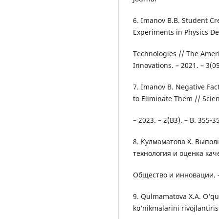
6. Imanov B.B. Student Cr
Experiments in Physics D
Technologies // The Ameri
Innovations. – 2021. – 3(05
7. Imanov B. Negative Fac
to Eliminate Them // Scie
– 2023. – 2(B3). – B. 355-3
8. Кулмаматова Х. Выпо
технология и оценка каче
Общество и инновации. – 2
9. Qulmamatova X.A. O‘quv
ko‘nikmalarini rivojlantir