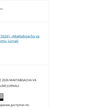
ан
8
(2026): «Maktabgacha va
imi» jurnali
(c) 2026 MAKTABGACHA VA
LIMI JURNALI
едение доступно по