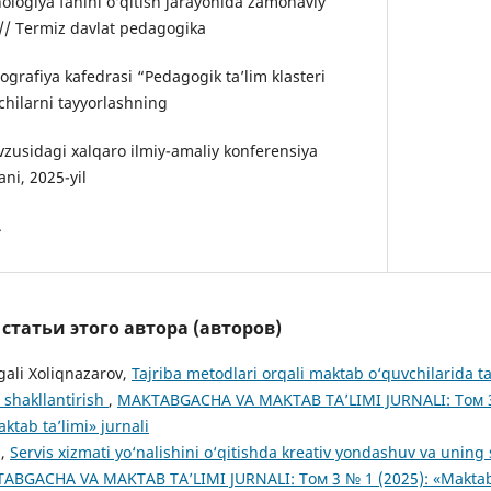
ologiya fanini o‘qitish jarayonida zamonaviy
// Termiz davlat pedagogika
eografiya kafedrasi “Pedagogik ta’lim klasteri
vchilarni tayyorlashning
usidagi xalqaro ilmiy-amaliy konferensiya
ani, 2025-yil
.
татьи этого автора (авторов)
gali Xoliqnazarov,
Tajriba metodlari orqali maktab o‘quvchilarida t
i shakllantirish
,
MAKTABGACHA VA MAKTAB TA’LIMI JURNALI: Том 3
tab ta’limi» jurnali
 ,
Servis xizmati yo‘nalishini o‘qitishda kreativ yondashuv va uning
ABGACHA VA MAKTAB TA’LIMI JURNALI: Том 3 № 1 (2025): «Maktab