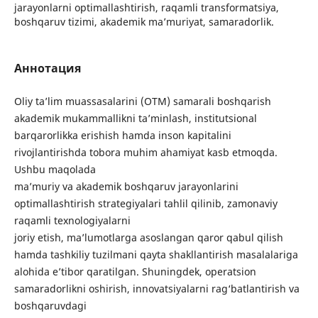
jarayonlarni optimallashtirish, raqamli transformatsiya,
boshqaruv tizimi, akademik ma’muriyat, samaradorlik.
Аннотация
Oliy ta’lim muassasalarini (OTM) samarali boshqarish
akademik mukammallikni ta’minlash, institutsional
barqarorlikka erishish hamda inson kapitalini
rivojlantirishda tobora muhim ahamiyat kasb etmoqda.
Ushbu maqolada
ma’muriy va akademik boshqaruv jarayonlarini
optimallashtirish strategiyalari tahlil qilinib, zamonaviy
raqamli texnologiyalarni
joriy etish, ma’lumotlarga asoslangan qaror qabul qilish
hamda tashkiliy tuzilmani qayta shakllantirish masalalariga
alohida e’tibor qaratilgan. Shuningdek, operatsion
samaradorlikni oshirish, innovatsiyalarni rag‘batlantirish va
boshqaruvdagi