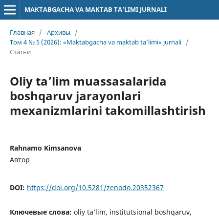
MAKTABGACHA VA MAKTAB TA’LIMI JURNALI
Главная
/
Архивы
/
Том 4 № 5 (2026): «Maktabgacha va maktab ta’limi» jurnali
/
Статьи
Oliy ta’lim muassasalarida
boshqaruv jarayonlari
mexanizmlarini takomillashtirish
Rahnamo Kimsanova
Автор
DOI:
https://doi.org/10.5281/zenodo.20352367
Ключевые слова:
oliy ta’lim, institutsional boshqaruv,