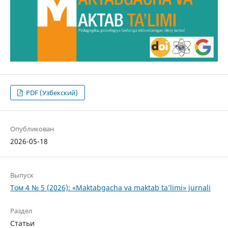
PDF (Узбекский)
Опубликован
2026-05-18
Выпуск
Том 4 № 5 (2026): «Maktabgacha va maktab ta’limi» jurnali
Раздел
Статьи