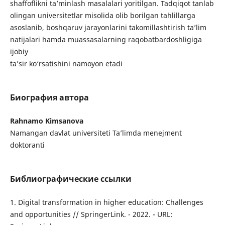
shaffoflikni ta’minlash masalalari yoritilgan. Tadqiqot tanlab
olingan universitetlar misolida olib borilgan tahlillarga
asoslanib, boshqaruv jarayonlarini takomillashtirish ta’lim
natijalari hamda muassasalarning raqobatbardoshligiga
ijobiy
ta’sir ko‘rsatishini namoyon etadi
Биография автора
Rahnamo Kimsanova
Namangan davlat universiteti Ta’limda menejment
doktoranti
Библиографические ссылки
1. Digital transformation in higher education: Challenges
and opportunities // SpringerLink. - 2022. - URL: