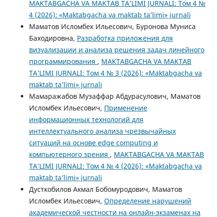
MAKTABGACHA VA MAKTAB TA’LIMI JURNALI: Том 4 №
4 (2026): «Maktabgacha va maktab ta’limi» jurnali
Маматов Исломбек Ильесович, Буронова Муниса
Баходировна,
Разработка приложения для
визуализации и анализа решения задач линейного
программирования
,
MAKTABGACHA VA MAKTAB
TA’LIMI JURNALI: Том 4 № 3 (2026): «Maktabgacha va
maktab ta’limi» jurnali
Мамаражабов Музаффар Абдурасулович, Маматов
Исломбек Ильесович,
Применение
информационных технологий для
интеллектуального анализа чрезвычайных
ситуаций на основе edge computing и
компьютерного зрения
,
MAKTABGACHA VA MAKTAB
TA’LIMI JURNALI: Том 4 № 4 (2026): «Maktabgacha va
maktab ta’limi» jurnali
Дусткобилов Акмал Бобомуродович, Маматов
Исломбек Ильесович,
Определение нарушений
академической честности на онлайн-экзаменах на