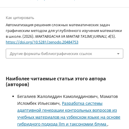
Как цитировать
Автоматизация решения сложных математических задач
графическим методом для углублённого изучения математики
в школе. (2026).
MAKTABGACHA VA MAKTAB TA’LIMI JURNALI
,
4
(5).
https://doi.org/10.5281/zenodo.20484753
Другие форматы библиографических ссылок
Наиболее читаемые статьи этого автора
(авторов)
Бегалиев Жалолиддин Камолиддинович, Маматов
Исломбек Ильесович,
Разработка системы
адаптивной генерации контрольных вопросов из
учебных материалов на узбекском языке на основе
гибридного подхода llm и таксономии блума
,