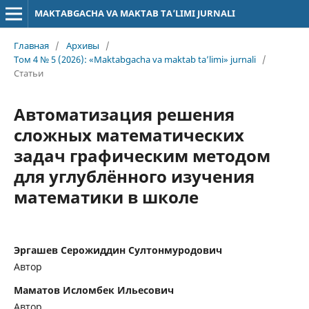
MAKTABGACHA VA MAKTAB TA’LIMI JURNALI
Главная
/
Архивы
/
Том 4 № 5 (2026): «Maktabgacha va maktab ta’limi» jurnali
/
Статьи
Автоматизация решения
сложных математических
задач графическим методом
для углублённого изучения
математики в школе
Эргашев Серожиддин Султонмуродович
Автор
Маматов Исломбек Ильесович
Автор