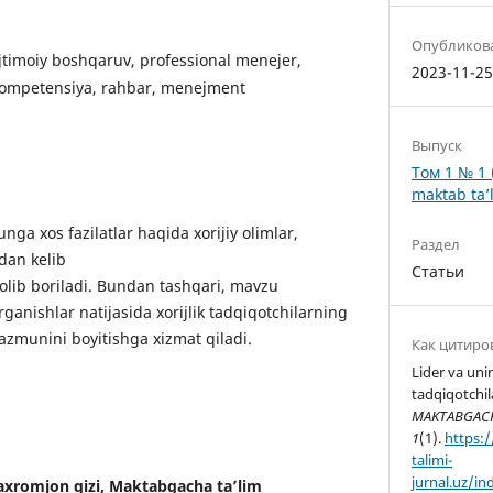
Опубликов
 ijtimoiy boshqaruv, professional menejer,
2023-11-2
iy kompetensiya, rahbar, menejment
Выпуск
Том 1 № 1 
maktab ta’l
ga xos fazilatlar haqida xorijiy olimlar,
Раздел
idan kelib
Статьи
lib boriladi. Bundan tashqari, mavzu
rganishlar natijasida xorijlik tadqiqotchilarning
zmunini boyitishga xizmat qiladi.
Как цитиро
Lider va unin
tadqiqotchil
MAKTABGACHA
1
(1).
https:
talimi-
jurnal.uz/in
xromjon qizi, Maktabgacha ta’lim