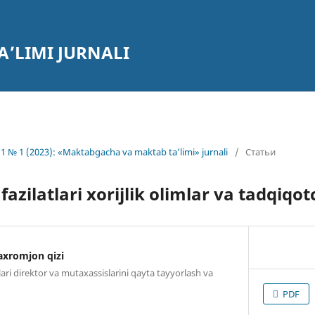
’LIMI JURNALI
1 № 1 (2023): «Maktabgacha va maktab ta’limi» jurnali
/
Статьи
fazilatlari xorijlik olimlar va tadqiqo
xromjon qizi
ari direktor va mutaxassislarini qayta tayyorlash va
PDF