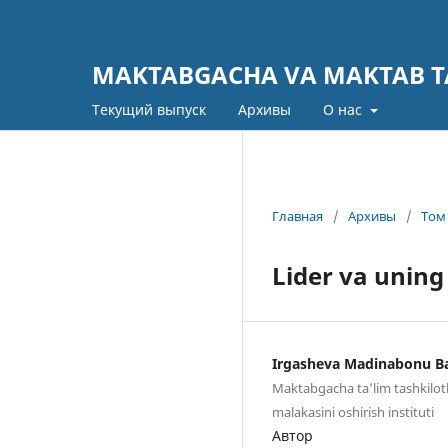
MAKTABGACHA VA MAKTAB TA
Текущий выпуск
Архивы
О нас
Главная
/
Архивы
/
Том 
Lider va uning 
Irgasheva Madinabonu Ba
Maktabgacha ta’lim tashkilotl
malakasini oshirish instituti
Автор