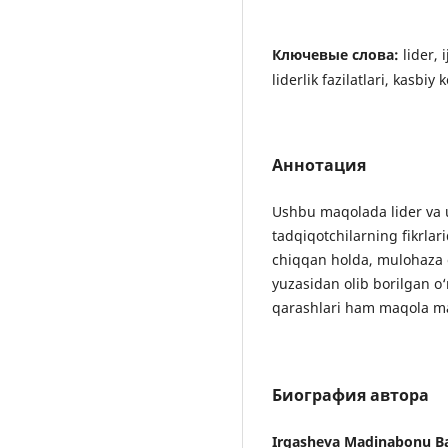
Ключевые слова:
lider,
liderlik fazilatlari, kasb
Аннотация
Ushbu maqolada lider va un
tadqiqotchilarning fikrlar
chiqqan holda, mulohaza o
yuzasidan olib borilgan o‘
qarashlari ham maqola ma
Биография автора
Irgasheva Madinabonu Ba