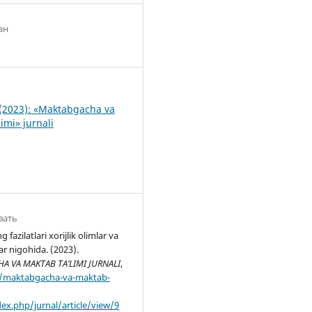
ан
5
(2023): «Maktabgacha va
imi» jurnali
вать
g fazilatlari xorijlik olimlar va
ar nigohida. (2023).
 VA MAKTAB TA’LIMI JURNALI
,
//maktabgacha-va-maktab-
dex.php/jurnal/article/view/9