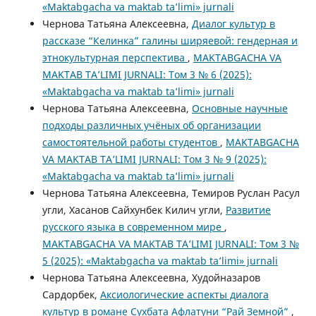
«Maktabgacha va maktab ta’limi» jurnali
Чернова Татьяна Алексеевна,
Диалог культур в
рассказе “Келинка” галины ширяевой: гендерная и
этнокультурная перспектива
,
MAKTABGACHA VA
MAKTAB TA’LIMI JURNALI: Том 3 № 6 (2025):
«Maktabgacha va maktab ta’limi» jurnali
Чернова Татьяна Алексеевна,
Основные научные
подходы различных учёных об организации
самостоятельной работы студентов
,
MAKTABGACHA
VA MAKTAB TA’LIMI JURNALI: Том 3 № 9 (2025):
«Maktabgacha va maktab ta’limi» jurnali
Чернова Татьяна Алексеевна, Темиров Руслан Расул
угли, Хасанов Сайхунбек Килич угли,
Развитие
русского языка в современном мире
,
MAKTABGACHA VA MAKTAB TA’LIMI JURNALI: Том 3 №
5 (2025): «Maktabgacha va maktab ta’limi» jurnali
Чернова Татьяна Алексеевна, Худойназаров
Сардорбек,
Аксиологические аспекты диалога
культур в романе Сухбата Афлатуни “Рай Земной”
,