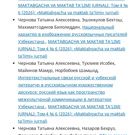
MAKTABGACHA VA MAKTAB TA’LIMI JURNALI: Том 4 №
6 (2026): «Maktabgacha va maktab ta’limi» jurnali
Чернова Татьяна Алексеевна, Эшонкулов Бектoш,
Махаматсодиков Билолиддин,
Национальный
характер в изображении русскоязычных писателей
Узбекистана
,
MAKTABGACHA VA MAKTAB TA’LIMI
JURNALI: Том 4 № 6 (2026): «Maktabgacha va maktab
ta’limi» jurnali
Чернова Татьяна Алексеевна, Тухлиев Исобек,
Майинов Мамур, Норбобоев Шамшод,
Интертекстуальные связи русской и узбекской
литератур в русскоязычном художественном
дискурсе: русский язык как пространство
межкультурной коммуникации в литературе
Узбекистана
,
MAKTABGACHA VA MAKTAB TA’LIMI
JURNALI: Том 4 № 6 (2026): «Maktabgacha va maktab
ta’limi» jurnali
Чернова Татьяна Алексеевна, Назаров Бехруз,