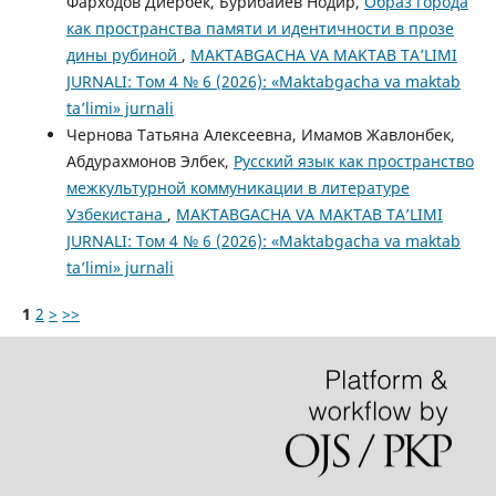
Фарходов Диёрбек, Бурибайев Нодир,
Образ города
как пространства памяти и идентичности в прозе
дины рубиной
,
MAKTABGACHA VA MAKTAB TA’LIMI
JURNALI: Том 4 № 6 (2026): «Maktabgacha va maktab
ta’limi» jurnali
Чернова Татьяна Алексеевна, Имамов Жавлонбек,
Абдурахмонов Элбек,
Русский язык как пространство
межкультурной коммуникации в литературе
Узбекистана
,
MAKTABGACHA VA MAKTAB TA’LIMI
JURNALI: Том 4 № 6 (2026): «Maktabgacha va maktab
ta’limi» jurnali
1
2
>
>>