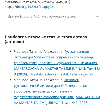
MAKTABGACHA VA MAKTAB TA’LIMI JURNALI
,
1
(2).
https://doi.org/10.5281/baagty02
Другие форматы библиографических ссылок
Наиболее читаемые статьи этого автора
(авторов)
Чернова Татьяна Алексеевна,
Русскоязычная
литература Узбекистана современного периода:
проблематика, поэтика и художественный анализ
,
MAKTABGACHA VA MAKTAB TA’LIMI JURNALI: Том 4 №
3 (2026): «Maktabgacha va maktab ta’limi» jurnali
Чернова Татьяна Алексеевна,
Феномен
русскоязычной литературы Узбекистана как
пространство культурной памяти и
художественного самоопределения
,
MAKTABGACHA
VA MAKTAB TA’LIMI JURNALI: Том 4 № 2 (2026):