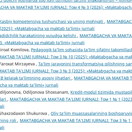
O‘quvchi yoshlarda sog‘lom turmush tarzini shakllantirish – ijt
HA VA MAKTAB TA’LIMI JURNALI: Том 4 № 3 (2026): «Maktabgacha 
Kasbiy kompetensiya tushunchasi va uning mohiyati
,
MAKTABGACH
(2025): «Maktabgacha va maktab ta’limi» jurnali
adidchilik harakatining vujudga kelishi
,
MAKTABGACHA VA MAKTAB 
–3. «Maktabgacha va maktab ta’limi» jurnali
Ziroat Komilova,
Pedagogik ta’lim sohasida ta’lim sifatini takomilla
TAB TA’LIMI JURNALI: Том 3 № 10 (2025): «Maktabgacha va makta
 Faroxat Mirzayeva ,
Ta’lim jarayonini transformatsiya qilishning sam
TAB TA’LIMI JURNALI: Том 3 № 3 (2025): «Maktabgacha va maktab
IB kelajak ta’limining asosiy jihatlari
,
MAKTABGACHA VA MAKTAB TA
cha va maktab ta’limi» jurnali
Odiljonovna, Odiljonova Shoxsanam,
Kredit-modul tizimida mustaqil 
lari
,
MAKTABGACHA VA MAKTAB TA’LIMI JURNALI: Том 1 № 1 (2023
ali
, Shaxzodaxon Shukurova ,
Oliy ta’lim muassasalarining boshqaruvi
ning roli
,
MAKTABGACHA VA MAKTAB TA’LIMI JURNALI: Том 3 № 1 (
ali