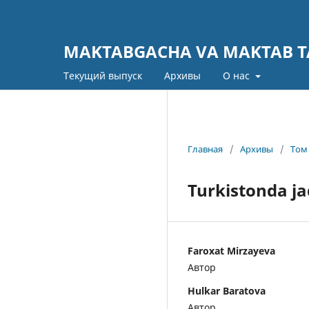
MAKTABGACHA VA MAKTAB TA
Текущий выпуск
Архивы
О нас
Главная
/
Архивы
/
Том 
Turkistonda ja
Faroxat Mirzayeva
Автор
Hulkar Baratova
Автор