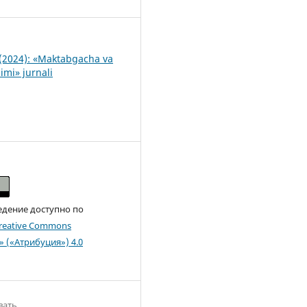
(2024): «Maktabgacha va
imi» jurnali
едение доступно по
reative Commons
n» («Атрибуция») 4.0
вать