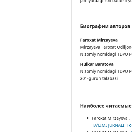
jamiyatdagi roli batafsil yo
Биографии авторов
Faroxat Mirzayeva
Mirzayeva Faroxat Odiljo
Nizomiy nomidagi TDPU Pe
Hulkar Baratova
Nizomiy nomidagi TDPU Pe
201-guruh talabasi
Наиболее читаемые с
Faroxat Mirzayeva ,
TA’LIMI JURNALI: То