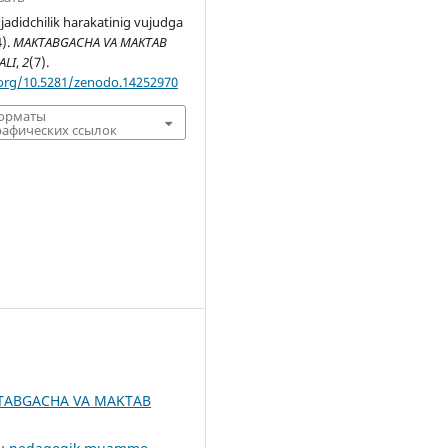
jadidchilik harakatinig vujudga
4).
MAKTABGACHA VA MAKTAB
ALI
,
2
(7).
.org/10.5281/zenodo.14252970
форматы
афических ссылок
TABGACHA VA MAKTAB