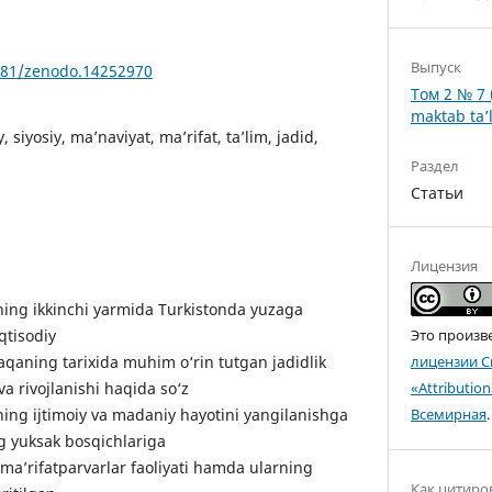
Выпуск
5281/zenodo.14252970
Том 2 № 7 
maktab ta’l
y, siyosiy, ma’naviyat, ma’rifat, ta’lim, jadid,
Раздел
Статьи
Лицензия
ing ikkinchi yarmida Turkistonda yuzaga
iqtisodiy
Это произв
aqaning tarixida muhim o‘rin tutgan jadidlik
лицензии C
va rivojlanishi haqida so‘z
«Attributio
ning ijtimoiy va madaniy hayotini yangilanishga
Всемирная
.
ng yuksak bosqichlariga
ma’rifatparvarlar faoliyati hamda ularning
Как цитиро