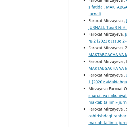
Faroxat Mirzayeva ,
sifatida
,
MAKTABGAC
jurnali
Faroxat Mirzayeva ,
JURNALI: Том 3 № 6 
Faroxat Mirzayeva,
J
№ 2 (2023): Issue 2
Faroxat Mirzayeva, 
MAKTABGACHA VA MAK
Faroxat Mirzayeva ,
MAKTABGACHA VA MAK
Faroxat Mirzayeva ,
1 (2026): «Maktabga
Mirzayeva Faroxat 
sharoit va imkoniyat
maktab ta’limi» jurn
Faroxat Mirzayeva 
oshirishdagi rahbar
maktab ta’limi» jurn