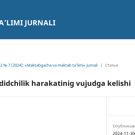
’LIMI JURNALI
2 № 7 (2024): «Maktabgacha va maktab ta’limi» jurnali
/
Статьи
didchilik harakatinig vujudga kelishi
Опубликов
2024-11-3