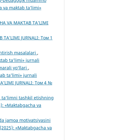
imoiy-pedagogik muammo
va maktab ta’limi»
A VA MAKTAB TA’LIMI
TA’LIMI JURNALI: Том 1
shtirish masalalari
,
b ta’limi» jurnali
arali yo‘llari
,
 ta’limi» jurnali
’LIMI JURNALI: Том 4 №
ta’limni tashkil etishning
): «Maktabgacha va
da jamoa motivatsiyasini
2025): «Maktabgacha va