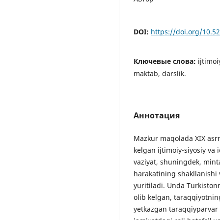
DOI:
https://doi.org/10.
Ключевые слова:
ijtimoi
maktab, darslik.
Аннотация
Mazkur maqolada XIX asrn
kelgan ijtimoiy-siyosiy va 
vaziyat, shuningdek, mint
harakatining shakllanishi 
yuritiladi. Unda Turkiston
olib kelgan, taraqqiyotni
yetkazgan taraqqiyparvar 