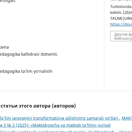
ritilgan.
Turkistonda 
kelishi. (202
TA’LIMI JURN
https://doi
Другие 
библиогр
novna
dagogika kafedrasi dotsenti,
dagogika ta’lim yo‘nalishi
татьи этого автора (авторов)
Ta’lim jarayonini transformatsiya qilishning samarali yo‘llari
,
MAK
м 3 № 2 (2025): «Maktabgacha va maktab ta’limi» jurnali