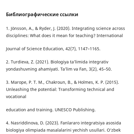
Библиографические ссылки
1. Jönsson, A., & Ryder, J. (2020). Integrating science across
disciplines: What does it mean for teaching? International
Journal of Science Education, 42(7), 1147–1165.
2. Turdieva, Z. (2021). Biologiya ta’limida integrativ
yondashuvning ahamiyati. Ta’lim va Fan, 3(2), 45–50.
3. Marope, P. T. M., Chakroun, B., & Holmes, K. P. (2015).
Unleashing the potential: Transforming technical and
vocational
education and training. UNESCO Publishing.
4. Nasriddinova, D. (2023). Fanlararo integratsiya asosida
biologiya olimpiada masalalarini yechish usullari. O‘zbek