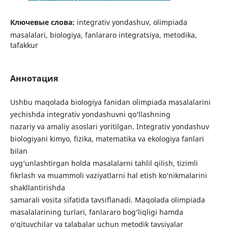
Ключевые слова:
integrativ yondashuv, olimpiada
masalalari, biologiya, fanlararo integratsiya, metodika,
tafakkur
Аннотация
Ushbu maqolada biologiya fanidan olimpiada masalalarini
yechishda integrativ yondashuvni qo‘llashning
nazariy va amaliy asoslari yoritilgan. Integrativ yondashuv
biologiyani kimyo, fizika, matematika va ekologiya fanlari
bilan
uyg‘unlashtirgan holda masalalarni tahlil qilish, tizimli
fikrlash va muammoli vaziyatlarni hal etish ko‘nikmalarini
shakllantirishda
samarali vosita sifatida tavsiflanadi. Maqolada olimpiada
masalalarining turlari, fanlararo bog‘liqligi hamda
o‘qituvchilar va talabalar uchun metodik tavsiyalar