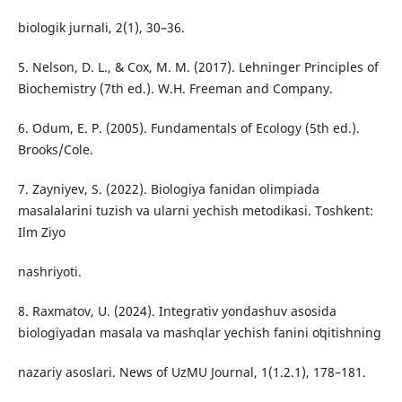
biologik jurnali, 2(1), 30–36.
5. Nelson, D. L., & Cox, M. M. (2017). Lehninger Principles of
Biochemistry (7th ed.). W.H. Freeman and Company.
6. Odum, E. P. (2005). Fundamentals of Ecology (5th ed.).
Brooks/Cole.
7. Zayniyev, S. (2022). Biologiya fanidan olimpiada
masalalarini tuzish va ularni yechish metodikasi. Toshkent:
Ilm Ziyo
nashriyoti.
8. Raxmatov, U. (2024). Integrativ yondashuv asosida
biologiyadan masala va mashqlar yechish fanini oʻqitishning
nazariy asoslari. News of UzMU Journal, 1(1.2.1), 178–181.