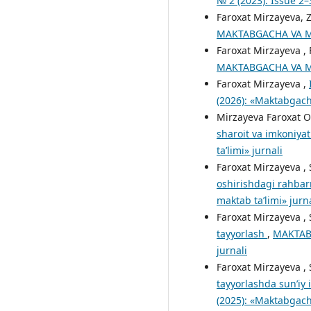
№ 2 (2023): Issue 2–
Faroxat Mirzayeva, 
MAKTABGACHA VA MAK
Faroxat Mirzayeva ,
MAKTABGACHA VA MAK
Faroxat Mirzayeva ,
(2026): «Maktabgacha
Mirzayeva Faroxat 
sharoit va imkoniyat
ta’limi» jurnali
Faroxat Mirzayeva 
oshirishdagi rahbar
maktab ta’limi» jurn
Faroxat Mirzayeva , S
tayyorlash
,
MAKTABG
jurnali
Faroxat Mirzayeva ,
tayyorlashda sun’iy 
(2025): «Maktabgacha