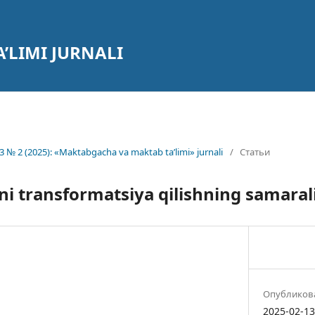
’LIMI JURNALI
3 № 2 (2025): «Maktabgacha va maktab ta’limi» jurnali
/
Статьи
ni transformatsiya qilishning samarali 
Опубликов
2025-02-1