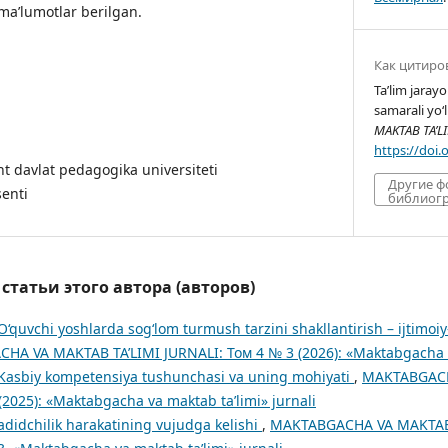
a’lumotlar berilgan.
Как цитиро
Ta’lim jaray
samarali yo‘l
MAKTAB TA’L
https://doi
 davlat pedagogika universiteti
Другие 
enti
библиогр
татьи этого автора (авторов)
O‘quvchi yoshlarda sog‘lom turmush tarzini shakllantirish – ijti
A VA MAKTAB TA’LIMI JURNALI: Том 4 № 3 (2026): «Maktabgacha va
Kasbiy kompetensiya tushunchasi va uning mohiyati
,
MAKTABGACH
(2025): «Maktabgacha va maktab ta’limi» jurnali
adidchilik harakatining vujudga kelishi
,
MAKTABGACHA VA MAKTAB T