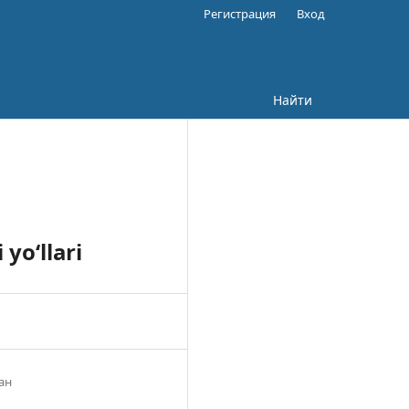
Регистрация
Вход
Найти
yo‘llari
ан
3