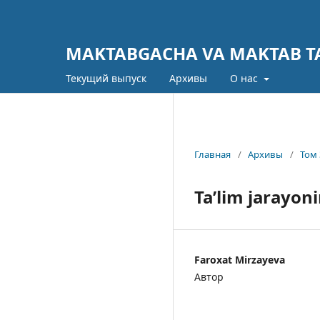
MAKTABGACHA VA MAKTAB TA
Текущий выпуск
Архивы
О нас
Главная
/
Архивы
/
Том 
Ta’lim jarayoni
Faroxat Mirzayeva
Автор