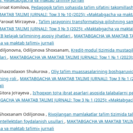
3. «Maktabgacha va maktab ta’limi» jurnali
Ziroat Komilova,
Pedagogik ta’lim sohasida ta’lim sifatini takomillas
TAB TA’LIMI JURNALI: Том 3 № 10 (2025): «Maktabgacha va maktab 
 Faroxat Mirzayeva ,
Ta’lim jarayonini transformatsiya qilishning sam
TAB TA’LIMI JURNALI: Том 3 № 3 (2025): «Maktabgacha va maktab t
IB kelajak ta’limining asosiy jihatlari
,
MAKTABGACHA VA MAKTAB TA’
 va maktab ta’limi» jurnali
Odiljonovna, Odiljonova Shoxsanam,
Kredit-modul tizimida mustaqil 
lari
,
MAKTABGACHA VA MAKTAB TA’LIMI JURNALI: Том 1 № 1 (2023)
, Shaxzodaxon Shukurova ,
Oliy ta’lim muassasalarining boshqaruvi
ning roli
,
MAKTABGACHA VA MAKTAB TA’LIMI JURNALI: Том 3 № 1 (2
ali
itora Jo‘rayeva ,
Is’hoqxon to‘ra ibrat asarlari asosida talabalarni 
ACHA VA MAKTAB TA’LIMI JURNALI: Том 3 № 1 (2025): «Maktabgach
 Shoxsanam Odiljonova ,
Rivojlangan mamlakatlar ta’lim tizimida tal
intellektdan foydalanish usullari
,
MAKTABGACHA VA MAKTAB TA’LIMI
 va maktab ta’limi» jurnali