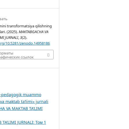
вать
onini transformatsiya qilishning
lari. (2025).
MAKTABGACHA VA
IMI JURNALI
,
3
(2).
.org/10.5281/zenodo.14958186
форматы
афических ссылок
moiy-pedagogik muammo
 maktab ta’limi» jurnali
A VA MAKTAB TA’LIMI
A’LIMI JURNALI: Том 1