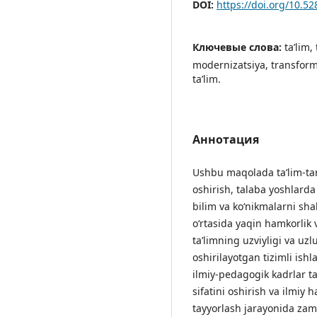
DOI:
https://doi.org/10.5
Ключевые слова:
ta’lim,
modernizatsiya, transforma
ta’lim.
Аннотация
Ushbu maqolada ta’lim-tarb
oshirish, talaba yoshlard
bilim va ko‘nikmalarni shak
o‘rtasida yaqin hamkorlik v
ta’limning uzviyligi va uz
oshirilayotgan tizimli ishl
ilmiy-pedagogik kadrlar ta
sifatini oshirish va ilmiy
tayyorlash jarayonida zam