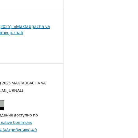
(2025): «Maktabgacha va
imi» jurnali
(c) 2025 MAKTABGACHA VA
LIMI JURNALI
едение доступно по
reative Commons
n» («Атрибуция») 4.0