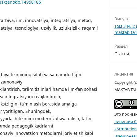
281/zenodo.14958186
Выпуск
 tarbiya, ilm, innovatsiya, integratsiya, metod,
Том 3 № 2 
tsiya, texnologiya, uzviylik, uzluksizlik, raqamli
maktab ta’l
Раздел
Статьи
Лицензия
iya tizimining sifati va samaradorligini
a zamonaviy
Copyright 
llantirish, ta’lim tizimlari hamda ilm-fan sohasi
MAKTAB TA’
a integratsiyani rivojlantirish,
luksizligini ta’minlash borasida amalga
ar yoritilgan. Shuningdek,
Это произв
yyorlash tizimini modernizatsiya qilish, ta’lim
лицензии C
 hamda pedagogik kadrlarni
«Attributio
onaviy innovatsion metodlarni joriy etish kabi
Всемирная
.