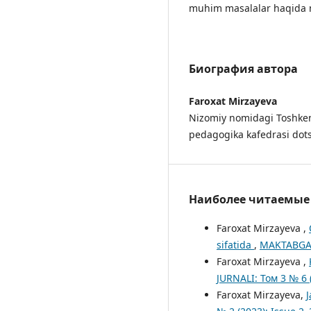
muhim masalalar haqida m
Биография автора
Faroxat Mirzayeva
Nizomiy nomidagi Toshkent
pedagogika kafedrasi dots
Наиболее читаемые с
Faroxat Mirzayeva ,
sifatida
,
MAKTABGACH
Faroxat Mirzayeva ,
JURNALI: Том 3 № 6 
Faroxat Mirzayeva,
J