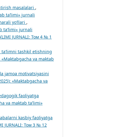
htirish masalalari
,
ta’limi» jurnali
arali yo‘llari
,
a’limi» jurnali
LIMI JURNALI: Том 4 № 1
ta’limni tashkil etishning
: «Maktabgacha va maktab
da jamoa motivatsiyasini
025): «Maktabgacha va
pedagogik faoliyatga
a va maktab ta’limi»
abalarni kasbiy faoliyatga
 JURNALI: Том 3 № 12