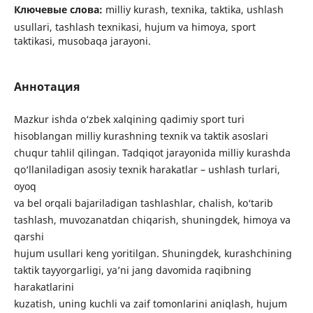
Ключевые слова:
milliy kurash, texnika, taktika, ushlash
usullari, tashlash texnikasi, hujum va himoya, sport
taktikasi, musobaqa jarayoni.
Аннотация
Mazkur ishda o‘zbek xalqining qadimiy sport turi
hisoblangan milliy kurashning texnik va taktik asoslari
chuqur tahlil qilingan. Tadqiqot jarayonida milliy kurashda
qo‘llaniladigan asosiy texnik harakatlar – ushlash turlari,
oyoq
va bel orqali bajariladigan tashlashlar, chalish, ko‘tarib
tashlash, muvozanatdan chiqarish, shuningdek, himoya va
qarshi
hujum usullari keng yoritilgan. Shuningdek, kurashchining
taktik tayyorgarligi, ya’ni jang davomida raqibning
harakatlarini
kuzatish, uning kuchli va zaif tomonlarini aniqlash, hujum