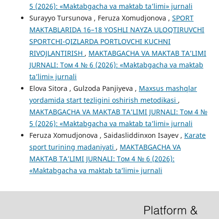
5 (2026): «Maktabgacha va maktab ta’limi» jurnali
Surayyo Tursunova , Feruza Xomudjonova ,
SPORT
MAKTABLARIDA 16–18 YOSHLI NAYZA ULOQTIRUVCHI
SPORTCHI-QIZLARDA PORTLOVCHI KUCHNI
RIVOJLANTIRISH
,
MAKTABGACHA VA MAKTAB TA’LIMI
JURNALI: Том 4 № 6 (2026): «Maktabgacha va maktab
ta’limi» jurnali
Elova Sitora , Gulzoda Panjiyeva ,
Maxsus mashqlar
yordamida start tezligini oshirish metodikasi
,
MAKTABGACHA VA MAKTAB TA’LIMI JURNALI: Том 4 №
5 (2026): «Maktabgacha va maktab ta’limi» jurnali
Feruza Xomudjonova , Saidasliddinxon Isayev ,
Karate
sport turining madaniyati
,
MAKTABGACHA VA
MAKTAB TA’LIMI JURNALI: Том 4 № 6 (2026):
«Maktabgacha va maktab ta’limi» jurnali