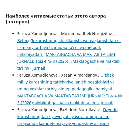
Наиболее читаемые статьи этого автора
(авторов)
Feruza Xomudjonova , Muxammadbek Norqizilov ,
Belbog‘li kurashning shakllanishi va rivojlanish tarixi:
jismoniy tarbiya tizimidagi o‘rni va metodik
imkoniyatlari
,
MAKTABGACHA VA MAKTAB TA’LIMI
JURNALI: Том 4 № 3 (2026): «Maktabgacha va maktab
ta’limi» jurnali
Feruza Xomudjonova , Xasan Almardanov ,
O‘zbek
milliy kurashining tarixiy rivojlanish bosqichlari va
uning yoshlar tarbiyasidagi pedagogik ahamiyati
,
MAKTABGACHA VA MAKTAB TA’LIMI JURNALI: Том 4 №
3 (2026): «Maktabgacha va maktab ta’limi» jurnali
Feruza Xomudjonova, Fazliddin Nurullayev ,
Dzyudo
kurashining tarixiy evolyutsiyasi va uning ta’lim
jarayonida kompetensiyaviy yondashuv asosida