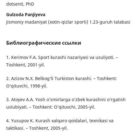
dotsenti, PhD
Gulzoda Panjiyeva
Jismoniy madaniyat (xotin-qizlar sporti) 1.23-guruh talabasi
Библиографические ссылки
1. Kerimov F.A. Sport kurashi nazariyasi va usuliyoti. –
Toshkent, 2001-yil.
2. Azizov N.X. Belbog‘li Turkiston kurashi. – Toshkent:
O‘qituvchi, 1998-yil.
3. Atoyev A.A. Yosh o‘smirlarga o‘zbek kurashini o‘rgatish
uslubiyati. – Toshkent: O‘qituvchi, 2005-yil.
4. Yusupov K. Kurash xalqaro qoidalari, texnikasi va
taktikasi. – Toshkent, 2005-yil.