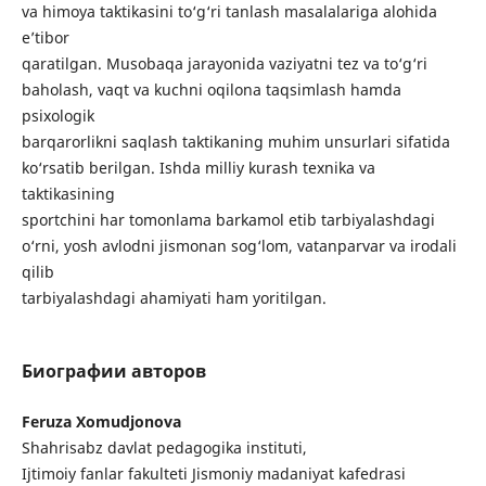
va himoya taktikasini to‘g‘ri tanlash masalalariga alohida
e’tibor
qaratilgan. Musobaqa jarayonida vaziyatni tez va to‘g‘ri
baholash, vaqt va kuchni oqilona taqsimlash hamda
psixologik
barqarorlikni saqlash taktikaning muhim unsurlari sifatida
ko‘rsatib berilgan. Ishda milliy kurash texnika va
taktikasining
sportchini har tomonlama barkamol etib tarbiyalashdagi
o‘rni, yosh avlodni jismonan sog‘lom, vatanparvar va irodali
qilib
tarbiyalashdagi ahamiyati ham yoritilgan.
Биографии авторов
Feruza Xomudjonova
Shahrisabz davlat pedagogika instituti,
Ijtimoiy fanlar fakulteti Jismoniy madaniyat kafedrasi