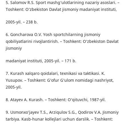
5. Salomov R.S. Sport mashg‘ulotlarining nazariy asoslari. –
Toshkent: O‘zbekiston Davlat jismoniy madaniyat instituti,
2005-yil. – 238 b.
6. Goncharova O.V. Yosh sportchilarning jismoniy
qobiliyatlarini rivojlantirish. – Toshkent: O‘zbekiston Davlat
jismoniy
madaniyat instituti, 2005-yil. – 171 b.
7. Kurash xalqaro qoidalari, texnikasi va taktikasi. K.
Yusupov. – Toshkent: G‘ofur G‘ulom nomidagi nashriyot,
2005-yil.
8. Atayev A. Kurash. – Toshkent: O‘qituvchi, 1987-yil.
9. Usmonxo‘jayev T.S., Arziqulov S.G., Qodirov V.A. Jismoniy
tarbiya. Kasb-hunar kollejlari uchun darslik. – Toshkent: