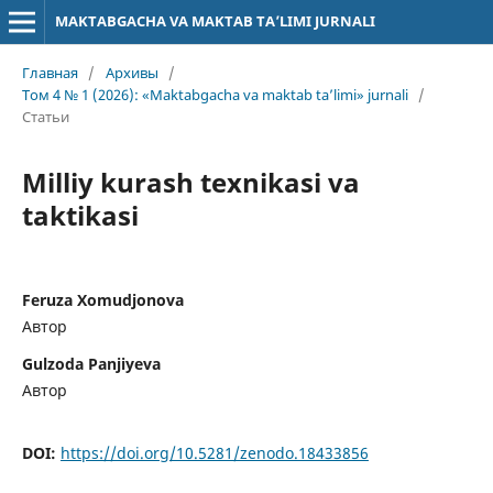
MAKTABGACHA VA MAKTAB TA’LIMI JURNALI
Главная
/
Архивы
/
Том 4 № 1 (2026): «Maktabgacha va maktab ta’limi» jurnali
/
Статьи
Milliy kurash texnikasi va
taktikasi
Feruza Xomudjonova
Автор
Gulzoda Panjiyeva
Автор
DOI:
https://doi.org/10.5281/zenodo.18433856