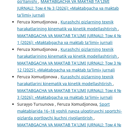
qo‘llanishi
,
MAKTABGACHA VA MAKTAB TA’LIMI
JURNALI: Том 4 № 3 (2026): «Maktabgacha va maktab
ta’limi» jurnali
Feruza Xomudjonova ,
Kurashchi qizlarning texnik
harakatlarining kinematik va kinetik modellashtirish
,
MAKTABGACHA VA MAKTAB TA’LIMI JURNALI: Том 4 №
1 (2026): «Maktabgacha va maktab ta’limi» jurnali
Feruza Xomudjonova ,
Kurashchi qizlarning texnik
harakatlarining kinematik va kinetik modellashtirish
,
MAKTABGACHA VA MAKTAB TA’LIMI JURNALI: Том 3 №
12 (2025): «Maktabgacha va maktab ta’limi» jurnali
Feruza Xomudjonova ,
Kurashchi qizlarning texnik
harakatlarini kinematik va kinetik modellashtirish
,
MAKTABGACHA VA MAKTAB TA’LIMI JURNALI: Том 4 №
3 (2026): «Maktabgacha va maktab ta’limi» jurnali
Surayyo Tursunova , Feruza Xomudjonova,
Sport
maktablarida 16–18 yoshli nayza uloqtiruvchi sportchi-
qizlarda portlovchi kuchni rivojlantirish
,
MAKTABGACHA VA MAKTAB TA’LIMI JURNALI: Том 4 №