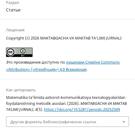
Раздел
Статьи
Лицензия
Copyright (c) 2026 MAKTABGACHA VA MAKTAB TA’LIMI JURNALI
Это произведение доступно по
лицензии Creative Commons
«Attribution» («Атрибуция») 4.0 Всемирная
.
Как цитировать
Matematika ta’limida axborot-kommunikatsiya texnalogiyalaridan
foydalanishning metodik asoslari. (2026).
MAKTABGACHA VA MAKTAB
TA’LIMI JURNALI
,
4
(5).
https://doi.org/10.5281/zenodo.20252509
Другие форматы библиографических ссылок