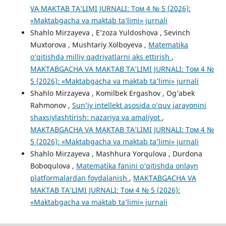
VA MAKTAB TA’LIMI JURNALI: Том 4 № 5 (2026):
«Maktabgacha va maktab ta’limi» jurnali
Shahlo Mirzayeva , E’zoza Yuldoshova , Sevinch
Muxtorova , Mushtariy Xolboyeva ,
Matematika
o‘qitishda milliy qadriyatlarni aks ettirish
,
MAKTABGACHA VA MAKTAB TA’LIMI JURNALI: Том 4 №
5 (2026): «Maktabgacha va maktab ta’limi» jurnali
Shahlo Mirzayeva , Komilbek Ergashov , Og‘abek
Rahmonov ,
Sun’iy intellekt asosida o‘quv jarayonini
shaxsiylashtirish: nazariya va amaliyot
,
MAKTABGACHA VA MAKTAB TA’LIMI JURNALI: Том 4 №
5 (2026): «Maktabgacha va maktab ta’limi» jurnali
Shahlo Mirzayeva , Mashhura Yorqulova , Durdona
Boboqulova ,
Matematika fanini o‘qitishda onlayn
platformalardan foydalanish
,
MAKTABGACHA VA
MAKTAB TA’LIMI JURNALI: Том 4 № 5 (2026):
«Maktabgacha va maktab ta’limi» jurnali