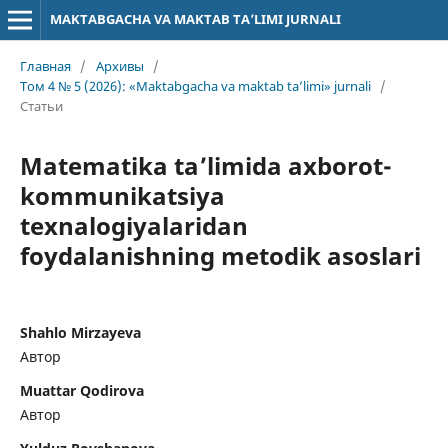
MAKTABGACHA VA MAKTAB TA’LIMI JURNALI
Главная
/
Архивы
/
Том 4 № 5 (2026): «Maktabgacha va maktab ta’limi» jurnali
/
Статьи
Matematika ta’limida axborot-
kommunikatsiya
texnalogiyalaridan
foydalanishning metodik asoslari
Shahlo Mirzayeva
Автор
Muattar Qodirova
Автор