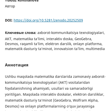
Yulduz Rovshanova
Автор
DOI:
https://doi.org/10.5281/zenodo.20252509
Ключевые слова:
axborot-kommunikatsiya texnologiyalari,
AKT, matematika ta’limi, interaktiv doska, GeoGebra,
Desmos, raqamli ta’lim, elektron darslik, onlayn platforma,
matematik dasturiy ta’minot, innovatsion ta’lim, multimedia
Аннотация
Ushbu maqolada matematika darslarida zamonaviy axborot-
kommunikatsiya texnologiyalari (AKT) vositalaridan
foydalanishning ahamiyati, usullari va samaradorligi
yoritilgan. Maqolada interaktiv doskalar, elektron darsliklar,
matematik dasturiy ta’minot (GeoGebra, Wolfram Alpha,
Desmos) va onlayn platformalarning o‘quv jarayoniga