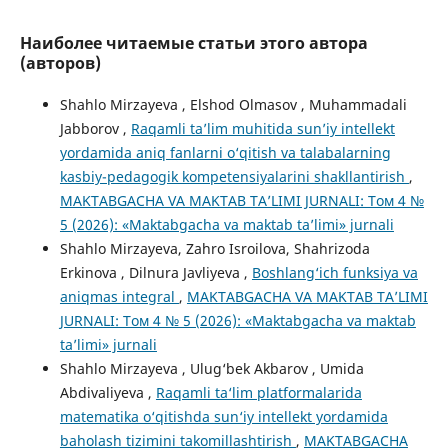
Наиболее читаемые статьи этого автора
(авторов)
Shahlo Mirzayeva , Elshod Olmasov , Muhammadali
Jabborov ,
Raqamli ta’lim muhitida sun’iy intellekt
yordamida aniq fanlarni o‘qitish va talabalarning
kasbiy-pedagogik kompetensiyalarini shakllantirish
,
MAKTABGACHA VA MAKTAB TA’LIMI JURNALI: Том 4 №
5 (2026): «Maktabgacha va maktab ta’limi» jurnali
Shahlo Mirzayeva, Zahro Isroilova, Shahrizoda
Erkinova , Dilnura Javliyeva ,
Boshlang‘ich funksiya va
aniqmas integral
,
MAKTABGACHA VA MAKTAB TA’LIMI
JURNALI: Том 4 № 5 (2026): «Maktabgacha va maktab
ta’limi» jurnali
Shahlo Mirzayeva , Ulug‘bek Akbarov , Umida
Abdivaliyeva ,
Raqamli ta‘lim platformalarida
matematika o‘qitishda sun‘iy intellekt yordamida
baholash tizimini takomillashtirish
,
MAKTABGACHA