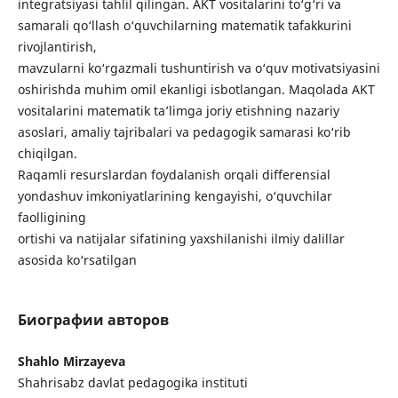
integratsiyasi tahlil qilingan. AKT vositalarini to‘g‘ri va
samarali qo‘llash o‘quvchilarning matematik tafakkurini
rivojlantirish,
mavzularni ko‘rgazmali tushuntirish va o‘quv motivatsiyasini
oshirishda muhim omil ekanligi isbotlangan. Maqolada AKT
vositalarini matematik ta’limga joriy etishning nazariy
asoslari, amaliy tajribalari va pedagogik samarasi ko‘rib
chiqilgan.
Raqamli resurslardan foydalanish orqali differensial
yondashuv imkoniyatlarining kengayishi, o‘quvchilar
faolligining
ortishi va natijalar sifatining yaxshilanishi ilmiy dalillar
asosida ko‘rsatilgan
Биографии авторов
Shahlo Mirzayeva
Shahrisabz davlat pedagogika instituti