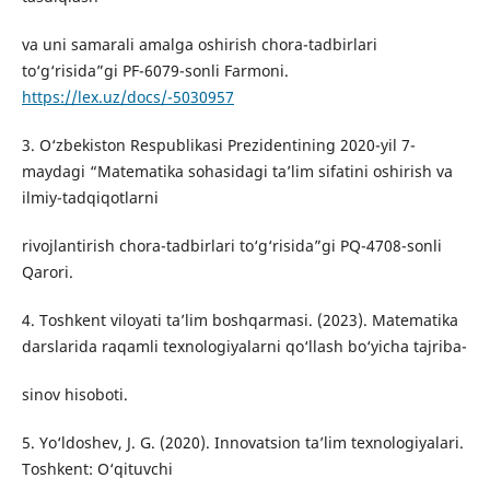
va uni samarali amalga oshirish chora-tadbirlari
to‘g‘risida”gi PF-6079-sonli Farmoni.
https://lex.uz/docs/-5030957
3. O‘zbekiston Respublikasi Prezidentining 2020-yil 7-
maydagi “Matematika sohasidagi ta’lim sifatini oshirish va
ilmiy-tadqiqotlarni
rivojlantirish chora-tadbirlari to‘g‘risida”gi PQ-4708-sonli
Qarori.
4. Toshkent viloyati ta’lim boshqarmasi. (2023). Matematika
darslarida raqamli texnologiyalarni qo‘llash bo‘yicha tajriba-
sinov hisoboti.
5. Yo‘ldoshev, J. G. (2020). Innovatsion ta’lim texnologiyalari.
Toshkent: O‘qituvchi