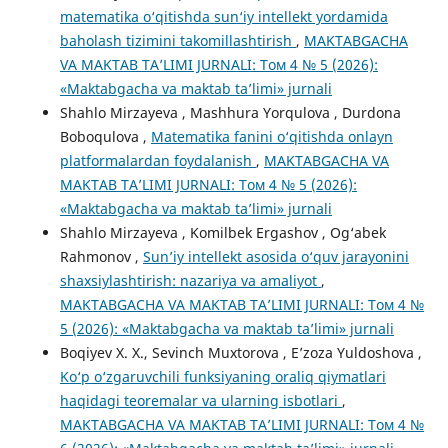
matematika o‘qitishda sun‘iy intellekt yordamida
baholash tizimini takomillashtirish
,
MAKTABGACHA
VA MAKTAB TA’LIMI JURNALI: Том 4 № 5 (2026):
«Maktabgacha va maktab ta’limi» jurnali
Shahlo Mirzayeva , Mashhura Yorqulova , Durdona
Boboqulova ,
Matematika fanini o‘qitishda onlayn
platformalardan foydalanish
,
MAKTABGACHA VA
MAKTAB TA’LIMI JURNALI: Том 4 № 5 (2026):
«Maktabgacha va maktab ta’limi» jurnali
Shahlo Mirzayeva , Komilbek Ergashov , Og‘abek
Rahmonov ,
Sun’iy intellekt asosida o‘quv jarayonini
shaxsiylashtirish: nazariya va amaliyot
,
MAKTABGACHA VA MAKTAB TA’LIMI JURNALI: Том 4 №
5 (2026): «Maktabgacha va maktab ta’limi» jurnali
Boqiyev X. X., Sevinch Muxtorova , E’zoza Yuldoshova ,
Ko‘p o‘zgaruvchili funksiyaning oraliq qiymatlari
haqidagi teoremalar va ularning isbotlari
,
MAKTABGACHA VA MAKTAB TA’LIMI JURNALI: Том 4 №