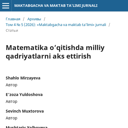
MAKTABGACHA VA MAKTAB TA’LIMI JURNALI
Главная
/
Архивы
/
Том 4 № 5 (2026): «Maktabgacha va maktab ta’limi» jurnali
/
Статьи
Matematika o‘qitishda milliy
qadriyatlarni aks ettirish
Shahlo Mirzayeva
Автор
E’zoza Yuldoshova
Автор
Sevinch Muxtorova
Автор
Mushtariy Xolboyeva