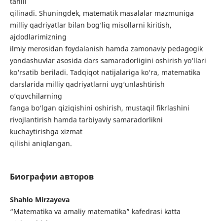
tahlil
qilinadi. Shuningdek, matematik masalalar mazmuniga
milliy qadriyatlar bilan bog‘liq misollarni kiritish,
ajdodlarimizning
ilmiy merosidan foydalanish hamda zamonaviy pedagogik
yondashuvlar asosida dars samaradorligini oshirish yo‘llari
ko‘rsatib beriladi. Tadqiqot natijalariga ko‘ra, matematika
darslarida milliy qadriyatlarni uyg‘unlashtirish
o‘quvchilarning
fanga bo‘lgan qiziqishini oshirish, mustaqil fikrlashini
rivojlantirish hamda tarbiyaviy samaradorlikni
kuchaytirishga xizmat
qilishi aniqlangan.
Биографии авторов
Shahlo Mirzayeva
“Matematika va amaliy matematika” kafedrasi katta