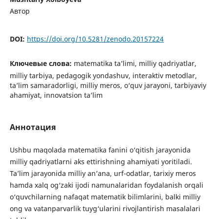
Автор
DOI:
https://doi.org/10.5281/zenodo.20157224
Ключевые слова:
matematika ta’limi, milliy qadriyatlar,
milliy tarbiya, pedagogik yondashuv, interaktiv metodlar,
ta’lim samaradorligi, milliy meros, o‘quv jarayoni, tarbiyaviy
ahamiyat, innovatsion ta’lim
Аннотация
Ushbu maqolada matematika fanini o‘qitish jarayonida
milliy qadriyatlarni aks ettirishning ahamiyati yoritiladi.
Ta’lim jarayonida milliy an’ana, urf-odatlar, tarixiy meros
hamda xalq og‘zaki ijodi namunalaridan foydalanish orqali
o‘quvchilarning nafaqat matematik bilimlarini, balki milliy
ong va vatanparvarlik tuyg‘ularini rivojlantirish masalalari