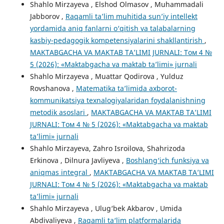
Shahlo Mirzayeva , Elshod Olmasov , Muhammadali
Jabborov ,
Raqamli ta’lim muhitida sun’iy intellekt
yordamida aniq fanlarni o‘qitish va talabalarning
kasbiy-pedagogik kompetensiyalarini shakllantirish
,
MAKTABGACHA VA MAKTAB TA’LIMI JURNALI: Том 4 №
5 (2026): «Maktabgacha va maktab ta’limi» jurnali
Shahlo Mirzayeva , Muattar Qodirova , Yulduz
Rovshanova ,
Matematika ta’limida axborot-
kommunikatsiya texnalogiyalaridan foydalanishning
metodik asoslari
,
MAKTABGACHA VA MAKTAB TA’LIMI
JURNALI: Том 4 № 5 (2026): «Maktabgacha va maktab
ta’limi» jurnali
Shahlo Mirzayeva, Zahro Isroilova, Shahrizoda
Erkinova , Dilnura Javliyeva ,
Boshlang‘ich funksiya va
aniqmas integral
,
MAKTABGACHA VA MAKTAB TA’LIMI
JURNALI: Том 4 № 5 (2026): «Maktabgacha va maktab
ta’limi» jurnali
Shahlo Mirzayeva , Ulug‘bek Akbarov , Umida
Abdivaliyeva ,
Raqamli ta‘lim platformalarida