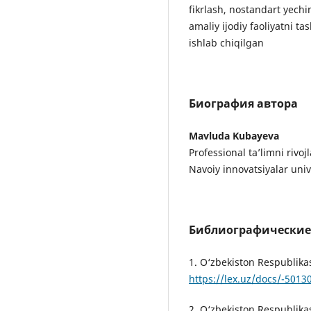
fikrlash, nostandart yechi
amaliy ijodiy faoliyatni ta
ishlab chiqilgan
Биография автора
Mavluda Kubayeva
Professional ta’limni rivojl
Navoiy innovatsiyalar univer
Библиографические
1. O‘zbekiston Respublika
https://lex.uz/docs/-5013
2. O‘zbekiston Respublik