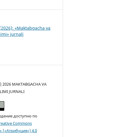
8
(2026): «Maktabgacha va
imi» jurnali
(c) 2026 MAKTABGACHA VA
LIMI JURNALI
едение доступно по
reative Commons
n» («Атрибуция») 4.0