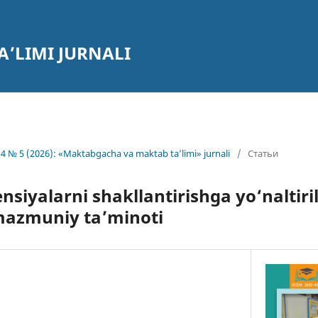
’LIMI JURNALI
4 № 5 (2026): «Maktabgacha va maktab ta’limi» jurnali
/
Статьи
nsiyalarni shakllantirishga yo‘naltir
mazmuniy ta’minoti