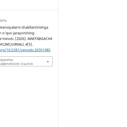
вать
tensiyalarni shakllantirishga
an o‘quv jarayonining
’minoti. (2026).
MAKTABGACHA
A’LIMI JURNALI
,
4
(5).
.org/10.5281/zenodo.20351985
форматы
афических ссылок