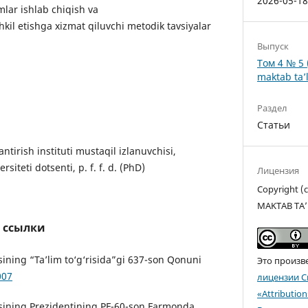
2026-05-1
mlar ishlab chiqish va
shkil etishga xizmat qiluvchi metodik tavsiyalar
Выпуск
Том 4 № 5 
maktab ta’l
Раздел
Статьи
antirish instituti mustaqil izlanuvchisi,
siteti dotsenti, p. f. f. d. (PhD)
Лицензия
Copyright 
MAKTAB TA’
 ссылки
sining “Ta’lim to‘g‘risida”gi 637-son Qonuni
Это произв
007
лицензии C
«Attributio
asining Prezidentining PF-60-son Farmonda