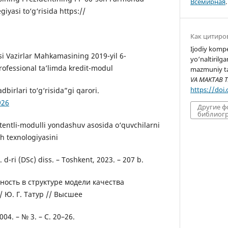
Всемирная
.
iyasi to‘g‘risida https://
Как цитиро
Ijodiy kompe
si Vazirlar Mahkamasining 2019-yil 6-
yo‘naltirilg
rofessional ta’limda kredit-modul
mazmuniy ta
VA MAKTAB T
https://doi
adbirlari to‘g‘risida”gi qarori.
926
Другие 
библиогр
tentli-modulli yondashuv asosida o‘quvchilarni
sh texnologiyasini
. d-ri (DSc) diss. – Toshkent, 2023. – 207 b.
тность в структуре модели качества
/ Ю. Г. Татур // Высшее
04. – № 3. – С. 20–26.