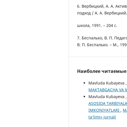
6. Вербицкий, А. А. Акт
подход / А. А. Вербицкий
школа, 1991. – 204 с.
7. Беспалько, В. П. Педа
В. П. Беспалько. – М., 1995
Наиболее читаемые с
Mavluda Kubayeva 
MAKTABGACHA VA MAK
Mavluda Kubayeva , 
ASOSIDA TARBIYAL
IMKONIYATLARI
,
M
ta’limi» jurnali