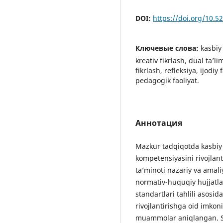
DOI:
https://doi.org/10.
Ключевые слова:
kasbiy
kreativ fikrlash, dual ta’
fikrlash, refleksiya, ijodiy
pedagogik faoliyat.
Аннотация
Mazkur tadqiqotda kasbiy t
kompetensiyasini rivojla
ta’minoti nazariy va amaliy
normativ-huquqiy hujjatlar
standartlari tahlili asosi
rivojlantirishga oid imko
muammolar aniqlangan. Shu