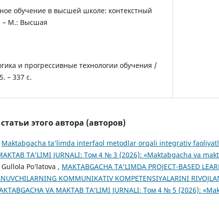
ивное обучение в высшей школе: контекстный
. – М.: Высшая
гогика и прогрессивные технологии обучения /
. – 337 с.
татьи этого автора (авторов)
,
Maktabgacha ta’limda interfaol metodlar orqali integrativ faoliyatl
TAB TA’LIMI JURNALI: Том 4 № 3 (2026): «Maktabgacha va maktab
Gullola Po‘latova ,
MAKTABGACHA TA’LIMDA PROJECT-BASED LEAR
ANUVCHILARNING KOMMUNIKATIV KOMPETENSIYALARINI RIVOJLA
AKTABGACHA VA MAKTAB TA’LIMI JURNALI: Том 4 № 5 (2026): «Ma