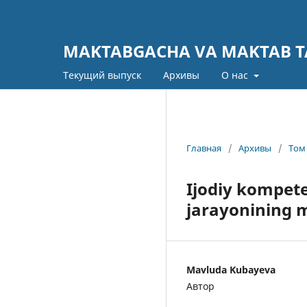
MAKTABGACHA VA MAKTAB TA
Текущий выпуск
Архивы
О нас
Главная
/
Архивы
/
Том 
Ijodiy kompete
jarayonining 
Mavluda Kubayeva
Автор