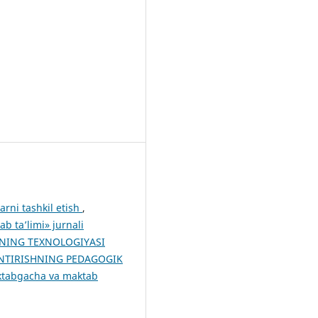
arni tashkil etish
,
 ta’limi» jurnali
NING TEXNOLOGIYASI
NTIRISHNING PEDAGOGIK
ktabgacha va maktab