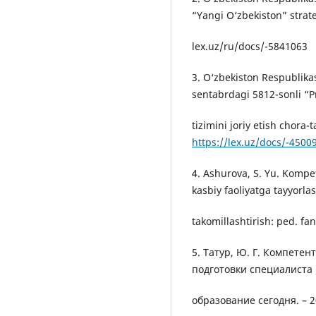
“Yangi O‘zbekiston” strateg
lex.uz/ru/docs/-5841063
3. O‘zbekiston Respublika
sentabrdagi 5812-sonli “P
tizimini joriy etish chora-t
https://lex.uz/docs/-4500
4. Ashurova, S. Yu. Kompe
kasbiy faoliyatga tayyorla
takomillashtirish: ped. fan
5. Татур, Ю. Г. Компетен
подготовки специалиста 
образование сегодня. – 20