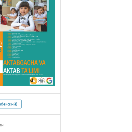
збекский)
ан