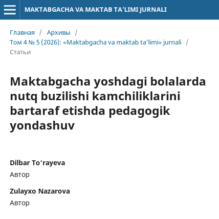
MAKTABGACHA VA MAKTAB TA’LIMI JURNALI
Главная
/
Архивы
/
Том 4 № 5 (2026): «Maktabgacha va maktab ta’limi» jurnali
/
Статьи
Maktabgacha yoshdagi bolalarda
nutq buzilishi kamchiliklarini
bartaraf etishda pedagogik
yondashuv
Dilbar To‘rayeva
Автор
Zulayxo Nazarova
Автор