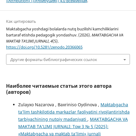
«Attribution» («Атрибуция») 4.0 Всемирная
.
Как цитировать
Maktabgacha yoshdagi bolalarda nutq buzilishi kamchiliklarini
bartaraf etishda pedagogik yondashuv. (2026).
MAKTABGACHA VA
MAKTAB TA’LIMI JURNALI
,
4
(5).
https://doi.org/10.5281/zenodo.20366065
Другие форматы библиографических ссылок
Наиболее читаемые статьи этого автора
(авторов)
Zulayxo Nazarova , Baxriniso Oydinova ,
Maktabgacha
ta’lim tashkilotida markazlar faoliyatini rivojlantirishda
tarbiyachining nutqiy madaniyati
,
MAKTABGACHA VA
MAKTAB TA’LIMI JURNALI: Том 3 № 5 (2025):
«Maktabgacha va maktab ta’limi» jurnali