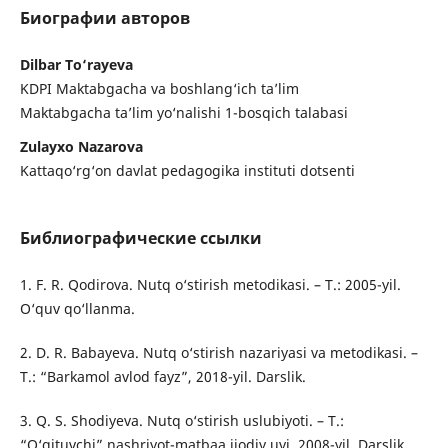
Биографии авторов
Dilbar To‘rayeva
KDPI Maktabgacha va boshlang‘ich ta’lim
Maktabgacha ta’lim yo‘nalishi 1-bosqich talabasi
Zulayxo Nazarova
Kattaqo‘rg‘on davlat pedagogika instituti dotsenti
Библиографические ссылки
1. F. R. Qodirova. Nutq o‘stirish metodikasi. – T.: 2005-yil.
O‘quv qo‘llanma.
2. D. R. Babayeva. Nutq o‘stirish nazariyasi va metodikasi. –
T.: “Barkamol avlod fayz”, 2018-yil. Darslik.
3. Q. S. Shodiyeva. Nutq o‘stirish uslubiyoti. – T.:
“O‘qituvchi” nashriyot-matbaa ijodiy uyi, 2008-yil. Darslik.