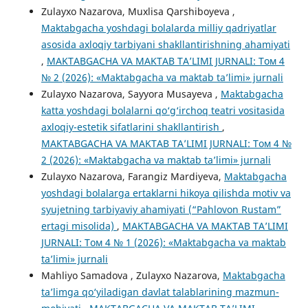
Zulayxo Nazarova, Muxlisa Qarshiboyeva ,
Maktabgacha yoshdagi bolalarda milliy qadriyatlar
asosida axloqiy tarbiyani shakllantirishning ahamiyati
,
MAKTABGACHA VA MAKTAB TA’LIMI JURNALI: Том 4
№ 2 (2026): «Maktabgacha va maktab ta’limi» jurnali
Zulayxo Nazarova, Sayyora Musayeva ,
Maktabgacha
katta yoshdagi bolalarni qo‘g‘irchoq teatri vositasida
axloqiy-estetik sifatlarini shakllantirish
,
MAKTABGACHA VA MAKTAB TA’LIMI JURNALI: Том 4 №
2 (2026): «Maktabgacha va maktab ta’limi» jurnali
Zulayxo Nazarova, Farangiz Mardiyeva,
Maktabgacha
yoshdagi bolalarga ertaklarni hikoya qilishda motiv va
syujetning tarbiyaviy ahamiyati (“Pahlovon Rustam”
ertagi misolida)
,
MAKTABGACHA VA MAKTAB TA’LIMI
JURNALI: Том 4 № 1 (2026): «Maktabgacha va maktab
ta’limi» jurnali
Mahliyo Samadova , Zulayxo Nazarova,
Maktabgacha
ta’limga qo‘yiladigan davlat talablarining mazmun-