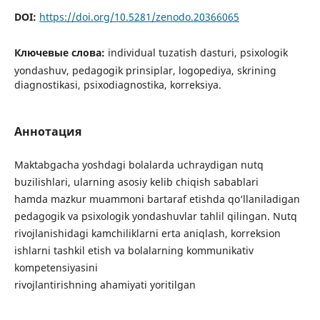
DOI:
https://doi.org/10.5281/zenodo.20366065
Ключевые слова:
individual tuzatish dasturi, psixologik
yondashuv, pedagogik prinsiplar, logopediya, skrining
diagnostikasi, psixodiagnostika, korreksiya.
Аннотация
Maktabgacha yoshdagi bolalarda uchraydigan nutq
buzilishlari, ularning asosiy kelib chiqish sabablari
hamda mazkur muammoni bartaraf etishda qo‘llaniladigan
pedagogik va psixologik yondashuvlar tahlil qilingan. Nutq
rivojlanishidagi kamchiliklarni erta aniqlash, korreksion
ishlarni tashkil etish va bolalarning kommunikativ
kompetensiyasini
rivojlantirishning ahamiyati yoritilgan