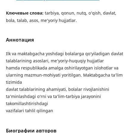
Ключевые слова:
tarbiya, qonun, nutq, o‘qish, davlat,
bola, talab, asos, me’yoriy hujjatlar.
Аннотация
Ilk va maktabgacha yoshdagi bolalarga qo‘yiladigan davlat
talablarining asoslari, me’yoriy-huquqiy hujjatlar
hamda respublikada amalga oshirilayotgan islohotlar va
ularning mazmun-mohiyati yoritilgan. Maktabgacha ta’lim
tizimida
davlat talablarining ahamiyati, bolalar rivojlanishini
ta’minlashdagi o‘rni va ta’lim-tarbiya jarayonini
takomillashtirishdagi
vazifalari tahlil qilingan
Биографии авторов