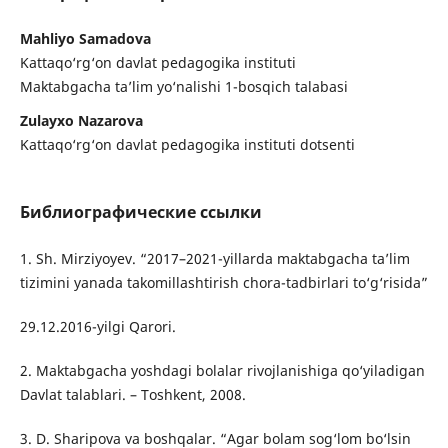
Mahliyo Samadova
Kattaqo‘rg‘on davlat pedagogika instituti
Maktabgacha ta’lim yo‘nalishi 1-bosqich talabasi
Zulayxo Nazarova
Kattaqo‘rg‘on davlat pedagogika instituti dotsenti
Библиографические ссылки
1. Sh. Mirziyoyev. “2017–2021-yillarda maktabgacha ta’lim
tizimini yanada takomillashtirish chora-tadbirlari to‘g‘risida”
29.12.2016-yilgi Qarori.
2. Maktabgacha yoshdagi bolalar rivojlanishiga qo‘yiladigan
Davlat talablari. – Toshkent, 2008.
3. D. Sharipova va boshqalar. “Agar bolam sog‘lom bo‘lsin