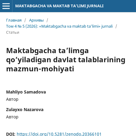
MAKTABGACHA VA MAKTAB TA’LIMI JURNALI
Главная
/
Архивы
/
Том 4 № 5 (2026): «Maktabgacha va maktab ta’limi» jurnali
/
Статьи
Maktabgacha ta’limga
qo‘yiladigan davlat talablarining
mazmun-mohiyati
Mahliyo Samadova
Автор
Zulayxo Nazarova
Автор
DOI:
https://doi.org/10.5281/zenodo.20366101