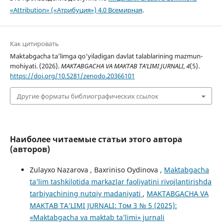
«Attribution» («Атрибуция») 4.0 Всемирная
.
Как цитировать
Maktabgacha ta’limga qo‘yiladigan davlat talablarining mazmun-
mohiyati. (2026).
MAKTABGACHA VA MAKTAB TA’LIMI JURNALI
,
4
(5).
https://doi.org/10.5281/zenodo.20366101
Другие форматы библиографических ссылок
Наиболее читаемые статьи этого автора
(авторов)
Zulayxo Nazarova , Baxriniso Oydinova ,
Maktabgacha
ta’lim tashkilotida markazlar faoliyatini rivojlantirishda
tarbiyachining nutqiy madaniyati
,
MAKTABGACHA VA
MAKTAB TA’LIMI JURNALI: Том 3 № 5 (2025):
«Maktabgacha va maktab ta’limi» jurnali