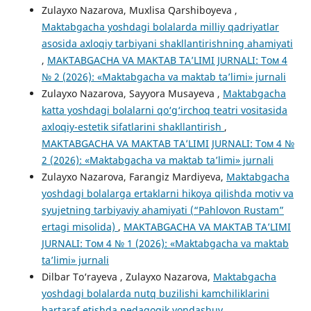
Zulayxo Nazarova, Muxlisa Qarshiboyeva ,
Maktabgacha yoshdagi bolalarda milliy qadriyatlar
asosida axloqiy tarbiyani shakllantirishning ahamiyati
,
MAKTABGACHA VA MAKTAB TA’LIMI JURNALI: Том 4
№ 2 (2026): «Maktabgacha va maktab ta’limi» jurnali
Zulayxo Nazarova, Sayyora Musayeva ,
Maktabgacha
katta yoshdagi bolalarni qo‘g‘irchoq teatri vositasida
axloqiy-estetik sifatlarini shakllantirish
,
MAKTABGACHA VA MAKTAB TA’LIMI JURNALI: Том 4 №
2 (2026): «Maktabgacha va maktab ta’limi» jurnali
Zulayxo Nazarova, Farangiz Mardiyeva,
Maktabgacha
yoshdagi bolalarga ertaklarni hikoya qilishda motiv va
syujetning tarbiyaviy ahamiyati (“Pahlovon Rustam”
ertagi misolida)
,
MAKTABGACHA VA MAKTAB TA’LIMI
JURNALI: Том 4 № 1 (2026): «Maktabgacha va maktab
ta’limi» jurnali
Dilbar To‘rayeva , Zulayxo Nazarova,
Maktabgacha
yoshdagi bolalarda nutq buzilishi kamchiliklarini
bartaraf etishda pedagogik yondashuv
,