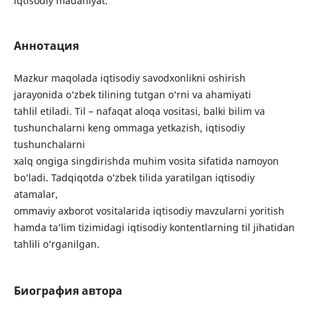
iqtisodiy madaniyat.
Аннотация
Mazkur maqolada iqtisodiy savodxonlikni oshirish
jarayonida o‘zbek tilining tutgan o‘rni va ahamiyati
tahlil etiladi. Til – nafaqat aloqa vositasi, balki bilim va
tushunchalarni keng ommaga yetkazish, iqtisodiy
tushunchalarni
xalq ongiga singdirishda muhim vosita sifatida namoyon
bo‘ladi. Tadqiqotda o‘zbek tilida yaratilgan iqtisodiy
atamalar,
ommaviy axborot vositalarida iqtisodiy mavzularni yoritish
hamda ta’lim tizimidagi iqtisodiy kontentlarning til jihatidan
tahlili o‘rganilgan.
Биография автора