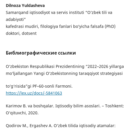
Dilnoza Yuldasheva
Samarqand iqtisodiyot va servis instituti “O‘zbek tili va
adabiyoti”
kafedrasi mudiri, filologiya fanlari bo‘yicha falsafa (PhD)
doktori, dotsent
Библиографические ссылки
O‘zbekiston Respublikasi Prezidentining “2022–2026 yillarga
mo‘ljallangan Yangi O‘zbekistonning taraqqiyot strategiyasi
to‘g‘risida”gi PF–60-sonli Farmoni.
https://lex.uz/docs/-5841063
Karimov B. va boshqalar. Iqtisodiy bilim asoslari. – Toshkent:
O‘qituvchi, 2020.
Qodirov M., Ergashev A. O‘zbek tilida iqtisodiy atamalar: