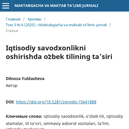
MAKTABGACHA VA MAKTAB TA’LIMI JURNALI
Главная
/
Архивы
/
Том 3 № 6 (2025): «Maktabgacha va maktab ta’limi» jurnali
/
Статьи
Iqtisodiy savodxonlikni
oshirishda oʻzbek tilining ta’siri
Dilnoza Yuldasheva
Автор
DOI:
https://doi.org/10.5281/zenodo.15641888
Ключевые слова:
iqtisodiy savodxonlik, o‘zbek tili, iqtisodiy
atamalar, til ta’siri, ommaviy axborot vositalari, ta’lim,