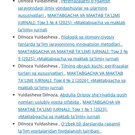
Dilnoza Yuldasheva ,
Perefrazalarni o‘rganish
jarayonidagi ilmiy yondashuvlar va ularning
xususiyatlari
,
MAKTABGACHA VA MAKTAB TA’LIMI
JURNALI: Том 3 № 4 (2025): «Maktabgacha va maktab
ta’limi» jurnali
Dilnoza Yuldasheva ,
Filologik va ijtimoiy-siyosiy
fanlarda ta’lim jarayonining innovatsion metodlari
,
MAKTABGACHA VA MAKTAB TA’LIMI JURNALI: Том 3 №
9 (2025): «Maktabgacha va maktab ta’limi» jurnali
Dilnoza Yuldasheva ,
Tilning obrazli kuchi: perifrazalar
turlari va xususiyatlari
,
MAKTABGACHA VA MAKTAB
TA’LIMI JURNALI: Том 4 № 2 (2026): «Maktabgacha va
maktab ta’limi» jurnali
Yuldasheva Dilnoza,
Abdulla Oripov she’riyatida qush
nomlari uslubiy vosita sifatida
,
MAKTABGACHA VA
MAKTAB TA’LIMI JURNALI: Том 1 № 1 (2023):
«Maktabgacha va maktab ta’limi» jurnali
Dilnoza Yuldasheva ,
O‘zbek tili darslarida raqamli
ta’lim vositalaridan foydalanish tajribasi
,