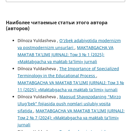
Наиболее читаемые статьи этого автора
(авторов)
Dilnoza Yuldasheva ,
O‘zbek adabiyotida modernizm
va postmodernizm unsurlari
,
MAKTABGACHA VA
MAKTAB TA’LIMI JURNALI: Том 3 № 1 (2025):
«Maktabgacha va maktab ta’limi» jurnali
Dilnoza Yuldasheva ,
The Importance of Specialized
Terminology in the Educational Process
,
MAKTABGACHA VA MAKTAB TA’LIMI JURNALI: Том 3 №
11 (2025): «Maktabgacha va maktab ta’limi» jurnali
Dilnoza Yuldasheva ,
Maqsud Shayxzodaning “Mirzo
Ulug‘bek” fojiasida qush nomlari uslubiy vosita
sifatida
,
MAKTABGACHA VA MAKTAB TA’LIMI JURNALI:
Том 2 № 7 (2024): «Maktabgacha va maktab ta’limi»
jurnali