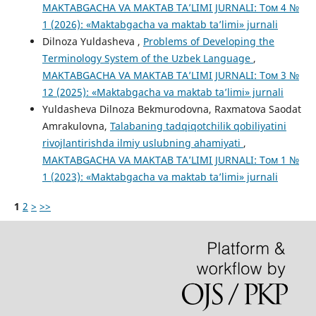
MAKTABGACHA VA MAKTAB TA’LIMI JURNALI: Том 4 №
1 (2026): «Maktabgacha va maktab ta’limi» jurnali
Dilnoza Yuldasheva ,
Problems of Developing the
Terminology System of the Uzbek Language
,
MAKTABGACHA VA MAKTAB TA’LIMI JURNALI: Том 3 №
12 (2025): «Maktabgacha va maktab ta’limi» jurnali
Yuldasheva Dilnoza Bekmurodovna, Raxmatova Saodat
Amrakulovna,
Talabaning tadqiqotchilik qobiliyatini
rivojlantirishda ilmiy uslubning ahamiyati
,
MAKTABGACHA VA MAKTAB TA’LIMI JURNALI: Том 1 №
1 (2023): «Maktabgacha va maktab ta’limi» jurnali
1
2
>
>>