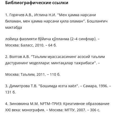
Библиографические ссылки
1. Горячев А.В., Иглина Н.И. “Мен ҳамма нарсани
биламан, мен ҳамма нарсани қила оламан”. Бошланғич
мактабда
лойиҳа фаолияти бўйича қўлланма (2–4 синфлар). –
Москва: Баласс, 2010. – 64 б.
2. Волтов А.В. “Таълим муассасасининг асосий таълим
дастурининг моделлари: минтақалар тажрибаси”. –
Москва: Таълим, 2011. – 110 б.
3. Димитрова Т.В. “Бошимда юзта хаёл”. – Самара, 1996. –
131 б.
4. Зиновкина М.М. NFTM–ТРИЗ: Креативное образование
XXI века: монография. – Москва: МГПУ, 2007. – 306 с.