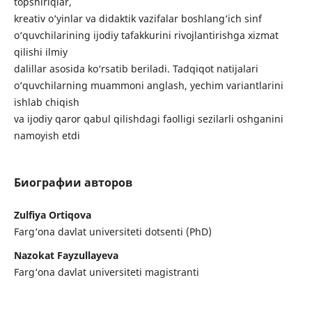
topshiriqlar,
kreativ o‘yinlar va didaktik vazifalar boshlang‘ich sinf
o‘quvchilarining ijodiy tafakkurini rivojlantirishga xizmat
qilishi ilmiy
dalillar asosida ko‘rsatib beriladi. Tadqiqot natijalari
o‘quvchilarning muammoni anglash, yechim variantlarini
ishlab chiqish
va ijodiy qaror qabul qilishdagi faolligi sezilarli oshganini
namoyish etdi
Биографии авторов
Zulfiya Ortiqova
Farg‘ona davlat universiteti dotsenti (PhD)
Nazokat Fayzullayeva
Farg‘ona davlat universiteti magistranti