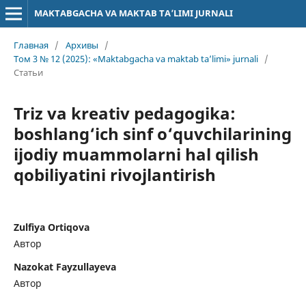
MAKTABGACHA VA MAKTAB TA’LIMI JURNALI
Главная
/
Архивы
/
Том 3 № 12 (2025): «Maktabgacha va maktab ta’limi» jurnali
/
Статьи
Triz va kreativ pedagogika:
boshlang‘ich sinf o‘quvchilarining
ijodiy muammolarni hal qilish
qobiliyatini rivojlantirish
Zulfiya Ortiqova
Автор
Nazokat Fayzullayeva
Автор