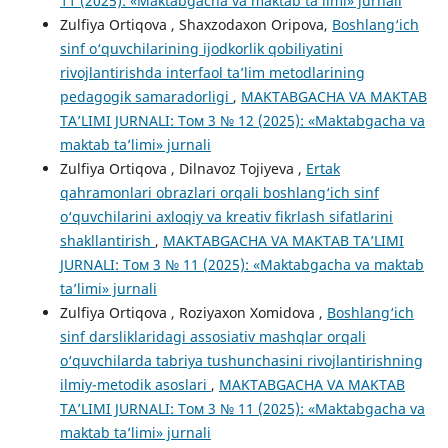
11 (2025): «Maktabgacha va maktab ta’limi» jurnali
Zulfiya Ortiqova , Shaxzodaxon Oripova,
Boshlang‘ich
sinf o‘quvchilarining ijodkorlik qobiliyatini
rivojlantirishda interfaol ta’lim metodlarining
pedagogik samaradorligi
,
MAKTABGACHA VA MAKTAB
TA’LIMI JURNALI: Том 3 № 12 (2025): «Maktabgacha va
maktab ta’limi» jurnali
Zulfiya Ortiqova , Dilnavoz Tojiyeva ,
Ertak
qahramonlari obrazlari orqali boshlang‘ich sinf
o‘quvchilarini axloqiy va kreativ fikrlash sifatlarini
shakllantirish
,
MAKTABGACHA VA MAKTAB TA’LIMI
JURNALI: Том 3 № 11 (2025): «Maktabgacha va maktab
ta’limi» jurnali
Zulfiya Ortiqova , Roziyaxon Xomidova ,
Boshlang‘ich
sinf darsliklaridagi assosiativ mashqlar orqali
o‘quvchilarda tabriya tushunchasini rivojlantirishning
ilmiy-metodik asoslari
,
MAKTABGACHA VA MAKTAB
TA’LIMI JURNALI: Том 3 № 11 (2025): «Maktabgacha va
maktab ta’limi» jurnali