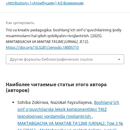
«Attribution» («Атрибуция») 4.0 Всемирная
.
Как цитировать
Triz va kreativ pedagogika: boshlang‘ich sinf o‘quvchilarining ijodiy
muammolarni hal qilish qobiliyatini rivojlantirish. (2025).
MAKTABGACHA VA MAKTAB TA’LIMI JURNALI
,
3
(12).
https://doi.org/10.5281/zenodo.18005715
Другие форматы библиографических ссылок
Наиболее читаемые статьи этого автора
(авторов)
Sohiba Zokirova, Nazokat Fayzullayeva,
Boshlang‘ich
sinf o‘quvchilarida leksik komponentlikni TRIZ
texnologiyasi yordamida rivojlantirish
,
MAKTABGACHA VA MAKTAB TA’LIMI JURNALI: Том 3 №