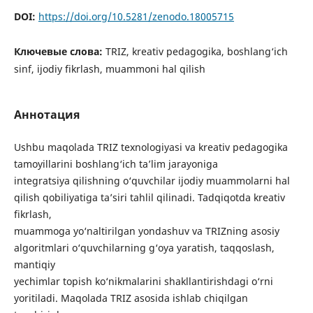
DOI:
https://doi.org/10.5281/zenodo.18005715
Ключевые слова:
TRIZ, kreativ pedagogika, boshlang‘ich
sinf, ijodiy fikrlash, muammoni hal qilish
Аннотация
Ushbu maqolada TRIZ texnologiyasi va kreativ pedagogika
tamoyillarini boshlang‘ich ta’lim jarayoniga
integratsiya qilishning o‘quvchilar ijodiy muammolarni hal
qilish qobiliyatiga ta’siri tahlil qilinadi. Tadqiqotda kreativ
fikrlash,
muammoga yo‘naltirilgan yondashuv va TRIZning asosiy
algoritmlari o‘quvchilarning g‘oya yaratish, taqqoslash,
mantiqiy
yechimlar topish ko‘nikmalarini shakllantirishdagi o‘rni
yoritiladi. Maqolada TRIZ asosida ishlab chiqilgan