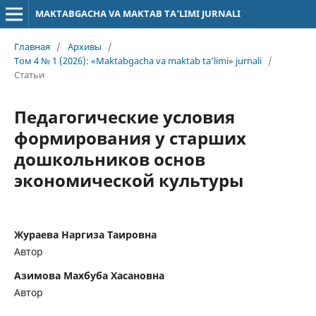
MAKTABGACHA VA MAKTAB TA’LIMI JURNALI
Главная
/
Архивы
/
Том 4 № 1 (2026): «Maktabgacha va maktab ta’limi» jurnali
/
Статьи
Педагогические условия
формирования у старших
дошкольников основ
экономической культуры
Жураева Наргиза Таировна
Автор
Азимова Махбуба Хасановна
Автор