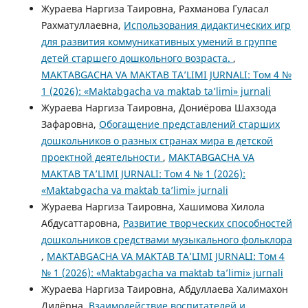
Жураева Наргиза Таировна, Рахманова Гуласал
Рахматуллаевна,
Использования дидактических игр
для развития коммуникативных умений в группе
детей старшего дошкольного возраста.
,
MAKTABGACHA VA MAKTAB TA’LIMI JURNALI: Том 4 №
1 (2026): «Maktabgacha va maktab ta’limi» jurnali
Жураева Наргиза Таировна, Дониёрова Шахзода
Зафаровна,
Обогащение представлений старших
дошкольников о разных странах мира в детской
проектной деятельности
,
MAKTABGACHA VA
MAKTAB TA’LIMI JURNALI: Том 4 № 1 (2026):
«Maktabgacha va maktab ta’limi» jurnali
Жураева Наргиза Таировна, Хашимова Хилола
Абдусаттаровна,
Развитие творческих способностей
дошкольников средствами музыкального фольклора
,
MAKTABGACHA VA MAKTAB TA’LIMI JURNALI: Том 4
№ 1 (2026): «Maktabgacha va maktab ta’limi» jurnali
Жураева Наргиза Таировна, Абдуллаева Халимахон
Дилёрна,
Взаимодействие воспитателей и