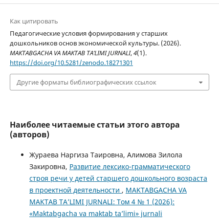
Как цитировать
Педагогические условия формирования у старших
дошкольников основ экономической культуры. (2026).
MAKTABGACHA VA MAKTAB TA’LIMI JURNALI
,
4
(1).
https://doi.org/10.5281/zenodo.18271301
Другие форматы библиографических ссылок
Наиболее читаемые статьи этого автора
(авторов)
Жураева Наргиза Таировна, Алимова Зилола
Закировна,
Развитие лексико-грамматического
строя речи у детей старшего дошкольного возраста
в проектной деятельности
,
MAKTABGACHA VA
MAKTAB TA’LIMI JURNALI: Том 4 № 1 (2026):
«Maktabgacha va maktab ta’limi» jurnali