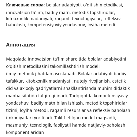
Ключевые слова:
bolalar adabiyoti, o‘qitish metodikasi,
innovatsion ta’lim, badiiy matn, metodik topshiriqlar,
kitobxonlik madaniyati, raqamli texnologiyalar, refleksiv
baholash, kompetensiyaviy yondashuv, loyiha metodi
Аннотация
Maqolada innovatsion ta’lim sharoitida bolalar adabiyotini
o‘qitish metodikasini takomillashtirish modeli
ilmiy-metodik jihatdan asoslanadi. Bolalar adabiyoti badiiy
tafakkur, kitobxonlik madaniyati, nutqiy rivojlanish, estetik
did va axloqiy qadriyatlarni shakllantirishda muhim didaktik
manba sifatida talqin qilinadi. Tadqiqotda kompetensiyaviy
yondashuv, badiiy matn bilan ishlash, metodik topshiriqlar
tizimi, loyiha metodi, raqamli resurslar va refleksiv baholash
imkoniyatlari yoritiladi. Taklif etilgan model maqsadli,
mazmuniy, texnologik, faoliyatli hamda natijaviy-baholash
komponentlaridan