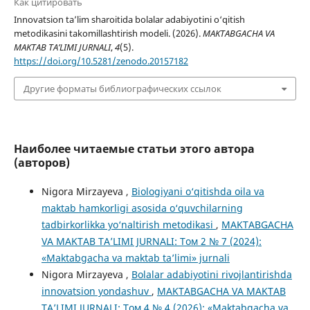
Как цитировать
Innovatsion ta’lim sharoitida bolalar adabiyotini o‘qitish
metodikasini takomillashtirish modeli. (2026).
MAKTABGACHA VA
MAKTAB TA’LIMI JURNALI
,
4
(5).
https://doi.org/10.5281/zenodo.20157182
Другие форматы библиографических ссылок
Наиболее читаемые статьи этого автора
(авторов)
Nigora Mirzayeva ,
Biologiyani o‘qitishda oila va
maktab hamkorligi asosida o‘quvchilarning
tadbirkorlikka yo‘naltirish metodikasi
,
MAKTABGACHA
VA MAKTAB TA’LIMI JURNALI: Том 2 № 7 (2024):
«Maktabgacha va maktab ta’limi» jurnali
Nigora Mirzayeva ,
Bolalar adabiyotini rivojlantirishda
innovatsion yondashuv
,
MAKTABGACHA VA MAKTAB
TA’LIMI JURNALI: Том 4 № 4 (2026): «Maktabgacha va