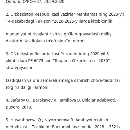
Qonuni, O‘RQ-637, 23.09.2020.
2. O‘zbekiston Respublikasi Vazirlar Mahkamasining 2020-yil
14-dekabrdagi 781-son “2020-2025-yillarda kitobxonlik
madaniyatini rivojlantirish va qo‘llab-quvvatlash milliy
dasturini tasdiqlash to‘g‘risida”gi qarori.
3. O‘zbekiston Respublikasi Prezidentining 2020-yil 5-
oktabrdagi PF-6079-son “Raqamli O‘zbekiston - 2030”
strategiyasini
tasdiqlash va uni samarali amalga oshirish chora-tadbirlari
to‘g‘risida”gi Farmoni.
4. Safarov O., Barakayev R., Jamilova B. Bolalar adabiyoti. -
Buxoro, 2019.
5. Husanboyeva Q., Niyozmetova R. Adabiyot o‘qitish
metodikasi. - Toshkent: Barkamol fayz media, 2018. - 352 b.