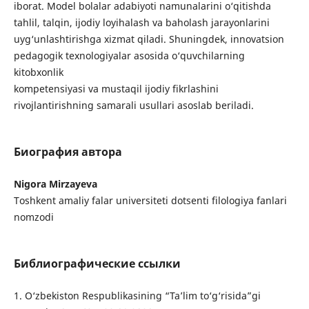
iborat. Model bolalar adabiyoti namunalarini o‘qitishda
tahlil, talqin, ijodiy loyihalash va baholash jarayonlarini
uyg‘unlashtirishga xizmat qiladi. Shuningdek, innovatsion
pedagogik texnologiyalar asosida o‘quvchilarning
kitobxonlik
kompetensiyasi va mustaqil ijodiy fikrlashini
rivojlantirishning samarali usullari asoslab beriladi.
Биография автора
Nigora Mirzayeva
Toshkent amaliy falar universiteti dotsenti filologiya fanlari
nomzodi
Библиографические ссылки
1. O‘zbekiston Respublikasining “Ta’lim to‘g‘risida”gi