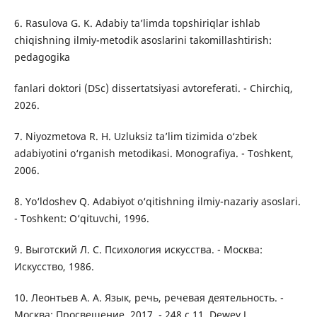
6. Rasulova G. K. Adabiy ta’limda topshiriqlar ishlab
chiqishning ilmiy-metodik asoslarini takomillashtirish:
pedagogika
fanlari doktori (DSc) dissertatsiyasi avtoreferati. - Chirchiq,
2026.
7. Niyozmetova R. H. Uzluksiz ta’lim tizimida o‘zbek
adabiyotini o‘rganish metodikasi. Monografiya. - Toshkent,
2006.
8. Yo‘ldoshev Q. Adabiyot o‘qitishning ilmiy-nazariy asoslari.
- Toshkent: O‘qituvchi, 1996.
9. Выготский Л. С. Психология искусства. - Москва:
Искусство, 1986.
10. Леонтьев А. А. Язык, речь, речевая деятельность. -
Москва: Просвещение, 2017. - 248 с.11. Dewey J.