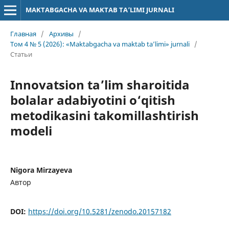
MAKTABGACHA VA MAKTAB TA’LIMI JURNALI
Главная
/
Архивы
/
Том 4 № 5 (2026): «Maktabgacha va maktab ta’limi» jurnali
/
Статьи
Innovatsion ta’lim sharoitida
bolalar adabiyotini o‘qitish
metodikasini takomillashtirish
modeli
Nigora Mirzayeva
Автор
DOI:
https://doi.org/10.5281/zenodo.20157182